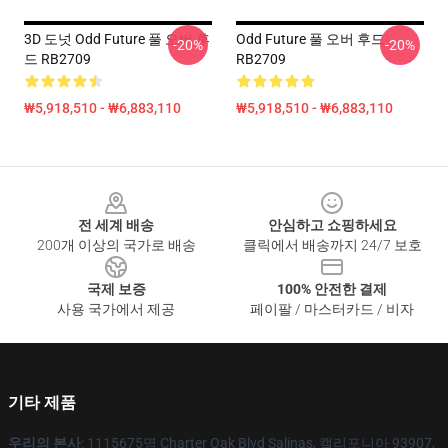
3D 도넛 Odd Future 풀 오버 후
Odd Future 풀 오버 후드
-20%
-20%
드 RB2709
RB2709
₩5,918,510 - ₩6,883,110
₩5,918,510 - ₩6,883,110
Footer
전 세계 배송
안심하고 쇼핑하세요
200개 이상의 국가로 배송
클릭에서 배송까지 24/7 보호
국제 보증
100% 안전한 결제
사용 국가에서 제공
페이팔 / 마스터카드 / 비자
기타 제품
우리의 본사
: 1115675명 Charter Oak Blvd Salinas, 캘리포니아 93907,