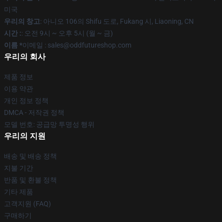
미국
우리의 창고
: 아니오 106의 Shifu 도로, Fukang 시, Liaoning, CN
시간 :
: 오전 9시 ~ 오후 5시 (월 ~ 금)
이름 *
이메일 : sales@oddfutureshop.com
우리의 회사
제품 정보
이용 약관
개인 정보 정책
DMCA - 저작권 정책
모델 번호: 공급망 투명성 행위
우리의 지원
배송 및 배송 정책
지불 기간
반품 및 환불 정책
기타 제품
고객지원 (FAQ)
구매하기