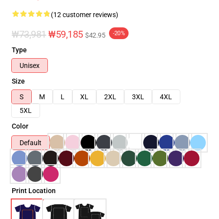
(12 customer reviews)
₩73,981
₩59,185
-20%
$42.95
Type
Unisex
Size
S
M
L
XL
2XL
3XL
4XL
5XL
Color
Default
Print Location