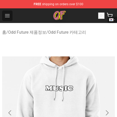
FREE
shipping on orders over $100
Odd Future Shop - Official Odd Future Merchandise Store
Open menu
홈
/
Odd Future 제품정보
/
Odd Future 카테고리