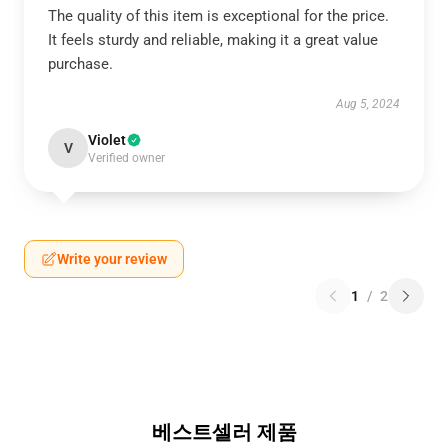
The quality of this item is exceptional for the price.
It feels sturdy and reliable, making it a great value
purchase.
Aug 5, 2024
Violet
V
Verified owner
Write your review
1
/
2
베스트셀러 제품