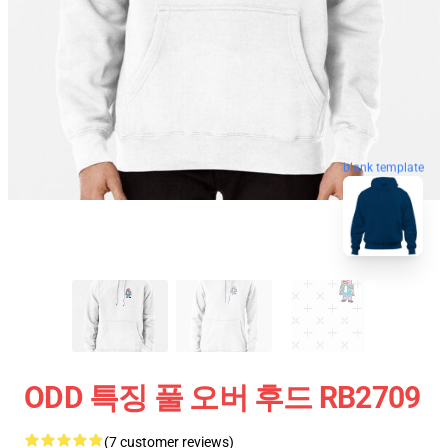
blank template
ODD 특징 풀 오버 후드 RB2709
(7 customer reviews)