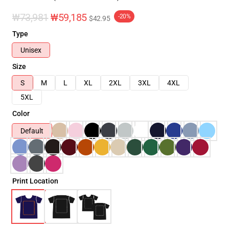
₩73,981
₩59,185
-20%
$42.95
Type
Unisex
Size
S
M
L
XL
2XL
3XL
4XL
5XL
Color
Default
Print Location