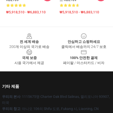
₩5,918,510 - ₩6,883,110
₩5,918,510 - ₩6,883,110
Footer
전 세계 배송
안심하고 쇼핑하세요
200개 이상의 국가로 배송
클릭에서 배송까지 24/7 보호
국제 보증
100% 안전한 결제
사용 국가에서 제공
페이팔 / 마스터카드 / 비자
기타 제품
우리의 본사
: 1115675명 Charter Oak Blvd Salinas, 캘리포니아 93907,
미국
우리의 창고
: 아니오 106의 Shifu 도로, Fukang 시, Liaoning, CN