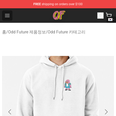
FREE
shipping on orders over $100
Odd Future Shop - Official Odd Future Merchandise Store
Open menu
홈
/
Odd Future 제품정보
/
Odd Future 카테고리