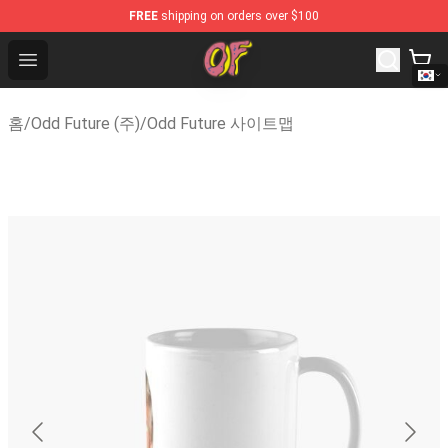
FREE
shipping on orders over $100
Odd Future Shop - Official Odd Future Merchandise Stor
Open menu
홈
/
Odd Future (주)
/
Odd Future 사이트맵