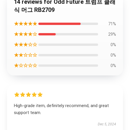
14 reviews for Odd Future 트럼프 클래
식 머그 RB2709
★★★★★
71%
★★★★☆
29%
★★★☆☆
0%
★★☆☆☆
0%
★☆☆☆☆
0%
High-grade item, definitely recommend, and great
support team.
Dec 5, 2024