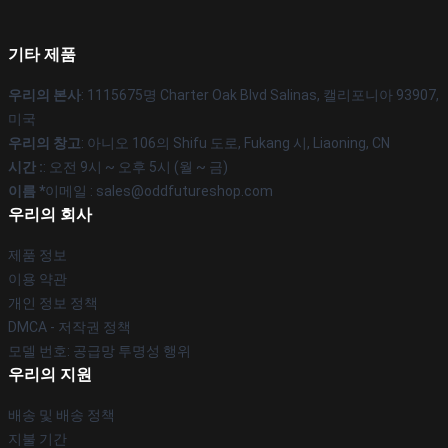
기타 제품
우리의 본사
: 1115675명 Charter Oak Blvd Salinas, 캘리포니아 93907,
미국
우리의 창고
: 아니오 106의 Shifu 도로, Fukang 시, Liaoning, CN
시간 :
: 오전 9시 ~ 오후 5시 (월 ~ 금)
이름 *
이메일 : sales@oddfutureshop.com
우리의 회사
제품 정보
이용 약관
개인 정보 정책
DMCA - 저작권 정책
모델 번호: 공급망 투명성 행위
우리의 지원
배송 및 배송 정책
지불 기간