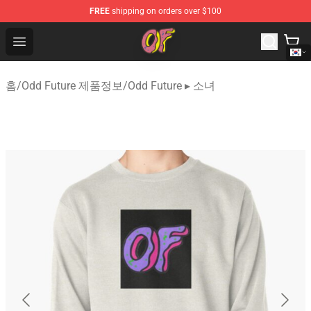
FREE
shipping on orders over $100
Odd Future Shop - Official Odd Future Merchandise Store
Open menu
홈
/
Odd Future 제품정보
/
Odd Future ▸ 소녀