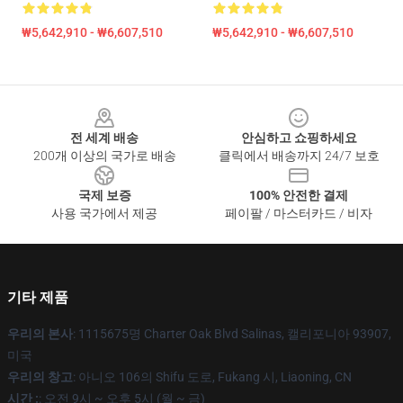
₩5,642,910 - ₩6,607,510
₩5,642,910 - ₩6,607,510
Footer
전 세계 배송
안심하고 쇼핑하세요
200개 이상의 국가로 배송
클릭에서 배송까지 24/7 보호
국제 보증
100% 안전한 결제
사용 국가에서 제공
페이팔 / 마스터카드 / 비자
기타 제품
우리의 본사
: 1115675명 Charter Oak Blvd Salinas, 캘리포니아 93907,
미국
우리의 창고
: 아니오 106의 Shifu 도로, Fukang 시, Liaoning, CN
시간 :
: 오전 9시 ~ 오후 5시 (월 ~ 금)