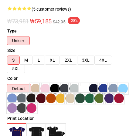
(5 customer reviews)
₩73,981
₩59,185
-20%
$42.95
Type
Unisex
Size
S
M
L
XL
2XL
3XL
4XL
5XL
Color
Default
Print Location