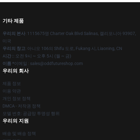
기타 제품
우리의 본사
: 1115675명 Charter Oak Blvd Salinas, 캘리포니아 93907,
미국
우리의 창고
: 아니오 106의 Shifu 도로, Fukang 시, Liaoning, CN
시간 :
: 오전 9시 ~ 오후 5시 (월 ~ 금)
이름 *
이메일 : sales@oddfutureshop.com
우리의 회사
제품 정보
이용 약관
개인 정보 정책
DMCA - 저작권 정책
모델 번호: 공급망 투명성 행위
우리의 지원
배송 및 배송 정책