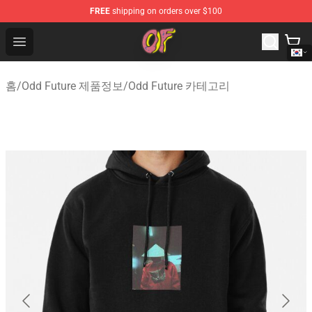
FREE
shipping on orders over $100
Odd Future Shop - Official Odd Future Merchandise Store
Open menu
홈
/
Odd Future 제품정보
/
Odd Future 카테고리