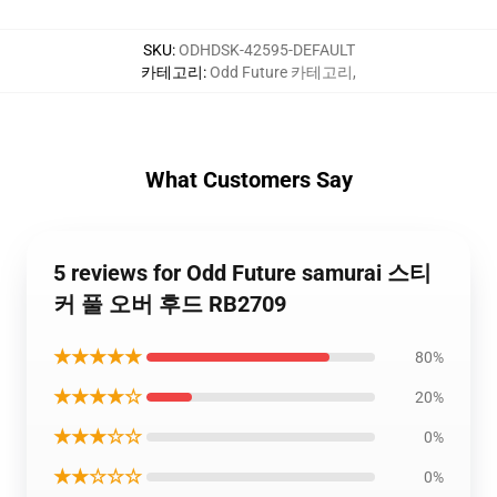
SKU
:
ODHDSK-42595-DEFAULT
카테고리
:
Odd Future 카테고리
,
What Customers Say
5 reviews for Odd Future samurai 스티
커 풀 오버 후드 RB2709
★★★★★
80%
★★★★☆
20%
★★★☆☆
0%
★★☆☆☆
0%