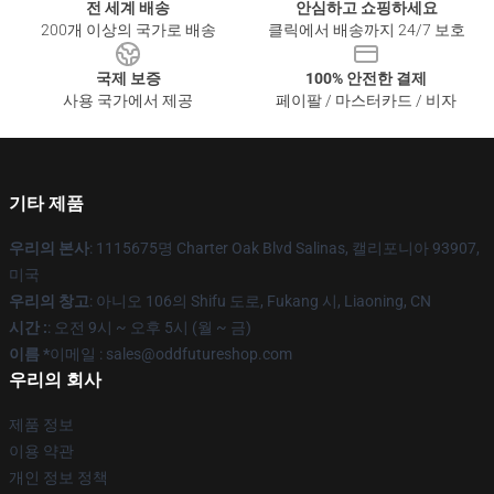
전 세계 배송
안심하고 쇼핑하세요
200개 이상의 국가로 배송
클릭에서 배송까지 24/7 보호
국제 보증
100% 안전한 결제
사용 국가에서 제공
페이팔 / 마스터카드 / 비자
기타 제품
우리의 본사
: 1115675명 Charter Oak Blvd Salinas, 캘리포니아 93907,
미국
우리의 창고
: 아니오 106의 Shifu 도로, Fukang 시, Liaoning, CN
시간 :
: 오전 9시 ~ 오후 5시 (월 ~ 금)
이름 *
이메일 : sales@oddfutureshop.com
우리의 회사
제품 정보
이용 약관
개인 정보 정책