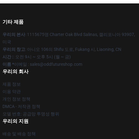
기타 제품
우리의 본사
: 1115675명 Charter Oak Blvd Salinas, 캘리포니아 93907,
미국
우리의 창고
: 아니오 106의 Shifu 도로, Fukang 시, Liaoning, CN
시간 :
: 오전 9시 ~ 오후 5시 (월 ~ 금)
이름 *
이메일 : sales@oddfutureshop.com
우리의 회사
제품 정보
이용 약관
개인 정보 정책
DMCA - 저작권 정책
모델 번호: 공급망 투명성 행위
우리의 지원
배송 및 배송 정책