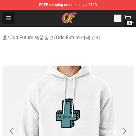
FREE
shipping on orders over $100
Odd Future Shop - Official Odd Future Merchandise Store
Open menu
홈
/
Odd Future 제품정보
/
Odd Future 카테고리