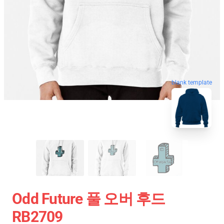
blank template
Odd Future 풀 오버 후드
RB2709