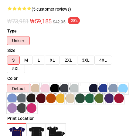
(5 customer reviews)
₩73,981
₩59,185
-20%
$42.95
Type
Unisex
Size
S
M
L
XL
2XL
3XL
4XL
5XL
Color
Default
Print Location