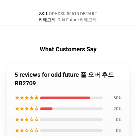
SKU
:
ODHDSK-56615-DEFAULT
카테고리
:
Odd Future 카테고리
,
What Customers Say
5 reviews for odd future 풀 오버 후드
RB2709
★★★★★
80%
★★★★☆
20%
★★★☆☆
0%
★★☆☆☆
0%