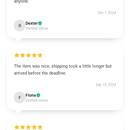
anyone.
Dec 1, 2024
Dexter
D
Verified owner
The item was nice, shipping took a little longer but
arrived before the deadline.
Sep 18, 2024
Fiona
F
Verified owner