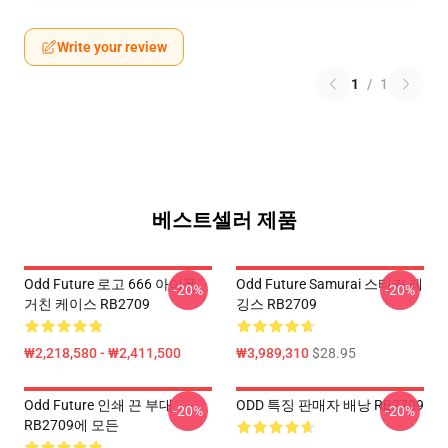
Write your review
1
/
1
베스트셀러 제품
Odd Future 로고 666 아이폰
Odd Future Samurai 스티커 레
-20%
-20%
거친 케이스 RB2709
깅스 RB2709
₩2,218,580 - ₩2,411,500
₩3,989,310
$28.95
Odd Future 인쇄 끈 부대
ODD 특징 판매자 배낭 RB2709
-20%
-20%
RB2709에 모든