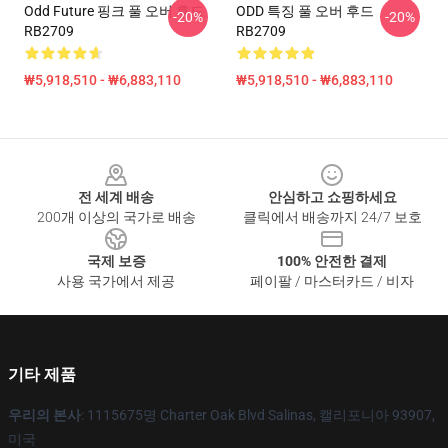
Odd Future 핑크 풀 오버 후드
ODD 특징 풀 오버 후드
-20%
-20%
RB2709
RB2709
₩5,918,510 - ₩6,883,110
₩5,918,510 - ₩6,883,110
Footer
전 세계 배송
안심하고 쇼핑하세요
200개 이상의 국가로 배송
클릭에서 배송까지 24/7 보호
국제 보증
100% 안전한 결제
사용 국가에서 제공
페이팔 / 마스터카드 / 비자
기타 제품
우리의 본사
: 1115675명 Charter Oak Blvd Salinas, 캘리포니아 93907,
미국