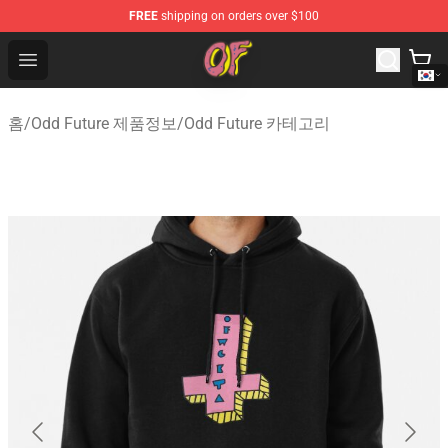
FREE
shipping on orders over $100
Odd Future Shop - Official Odd Future Merchandise Store
Open menu
홈
/
Odd Future 제품정보
/
Odd Future 카테고리