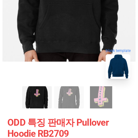
blank template
ODD 특징 판매자 Pullover
Hoodie RB2709