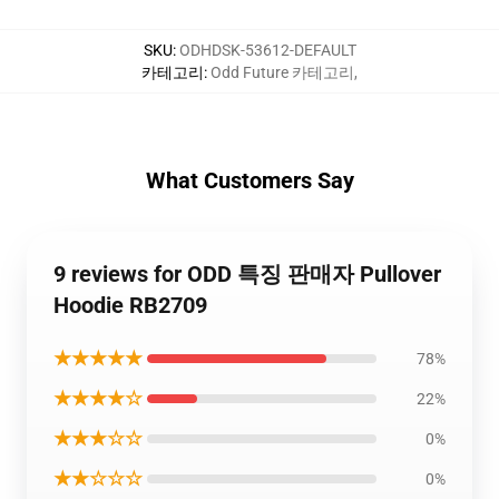
SKU
:
ODHDSK-53612-DEFAULT
카테고리
:
Odd Future 카테고리
,
What Customers Say
9 reviews for ODD 특징 판매자 Pullover
Hoodie RB2709
★★★★★
78%
★★★★☆
22%
★★★☆☆
0%
★★☆☆☆
0%