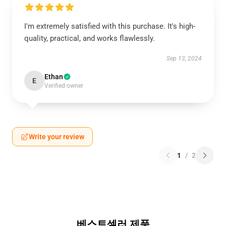
I'm extremely satisfied with this purchase. It's high-
quality, practical, and works flawlessly.
Sep 13, 2024
Ethan
E
Verified owner
Write your review
1
/
2
베스트셀러 제품