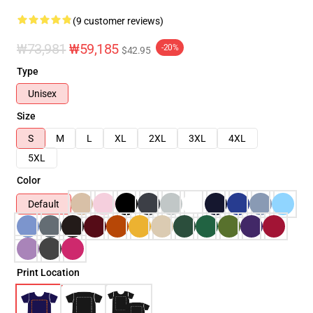
(9 customer reviews)
₩73,981
₩59,185
-20%
$42.95
Type
Unisex
Size
S
M
L
XL
2XL
3XL
4XL
5XL
Color
Default
Print Location