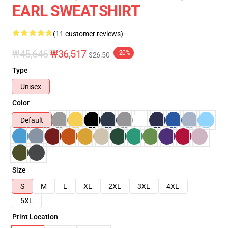
EARL SWEATSHIRT
(11 customer reviews)
₩45,646
₩36,517
-20%
$26.50
Type
Unisex
Color
Default
Size
S
M
L
XL
2XL
3XL
4XL
5XL
Print Location