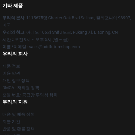
기타 제품
우리의 본사
: 1115675명 Charter Oak Blvd Salinas, 캘리포니아 93907,
미국
우리의 창고
: 아니오 106의 Shifu 도로, Fukang 시, Liaoning, CN
시간 :
: 오전 9시 ~ 오후 5시 (월 ~ 금)
이름 *
이메일 : sales@oddfutureshop.com
우리의 회사
제품 정보
이용 약관
개인 정보 정책
DMCA - 저작권 정책
모델 번호: 공급망 투명성 행위
우리의 지원
배송 및 배송 정책
지불 기간
반품 및 환불 정책