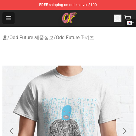
FREE
shipping on orders over $100
Odd Future Shop - Official Odd Future Merchandise Store
Open menu
홈
/
Odd Future 제품정보
/
Odd Future T-셔츠