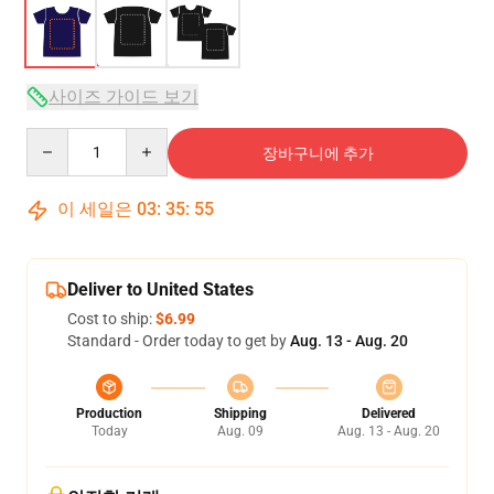
사이즈 가이드 보기
Quantity
장바구니에 추가
이 세일은
03
:
35
:
54
Deliver to United States
Cost to ship:
$6.99
Standard - Order today to get by
Aug. 13 - Aug. 20
Production
Shipping
Delivered
Today
Aug. 09
Aug. 13 - Aug. 20