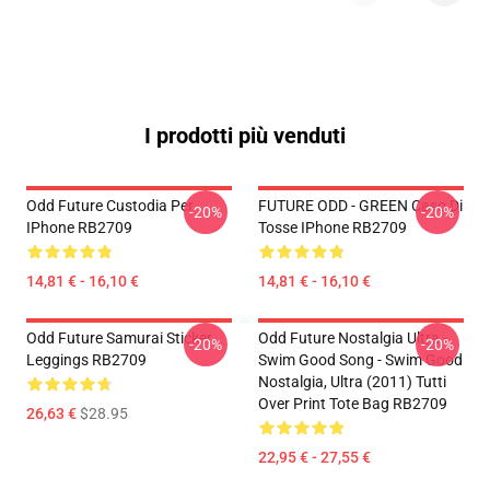
I prodotti più venduti
Odd Future Custodia Per
FUTURE ODD - GREEN Caso Di
-20%
-20%
IPhone RB2709
Tosse IPhone RB2709
14,81 € - 16,10 €
14,81 € - 16,10 €
Odd Future Samurai Sticker
Odd Future Nostalgia Ultra -
-20%
-20%
Leggings RB2709
Swim Good Song - Swim Good
Nostalgia, Ultra (2011) Tutti
Over Print Tote Bag RB2709
26,63 €
$28.95
22,95 € - 27,55 €