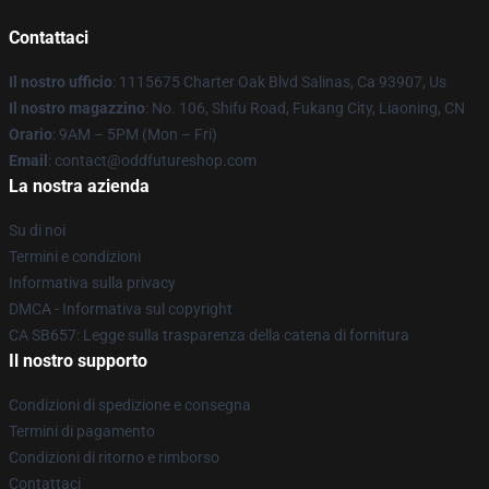
Contattaci
Il nostro ufficio
: 1115675 Charter Oak Blvd Salinas, Ca 93907, Us
Il nostro magazzino
: No. 106, Shifu Road, Fukang City, Liaoning, CN
Orario
: 9AM – 5PM (Mon – Fri)
Email
: contact@oddfutureshop.com
La nostra azienda
Su di noi
Termini e condizioni
Informativa sulla privacy
DMCA - Informativa sul copyright
CA SB657: Legge sulla trasparenza della catena di fornitura
Il nostro supporto
Condizioni di spedizione e consegna
Termini di pagamento
Condizioni di ritorno e rimborso
Contattaci