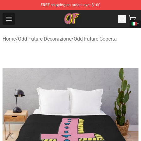
FREE
shipping on orders over $100
Odd Future Shop - Official Odd Future Merchandise Store
Open menu
Home
/
Odd Future Decorazione
/
Odd Future Coperta