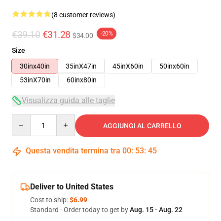
(8 customer reviews)
€39.10
€31.28
-20%
$34.00
Size
30inx40in
35inX47in
45inX60in
50inx60in
53inX70in
60inx80in
Visualizza guida alle taglie
Quantity
AGGIUNGI AL CARRELLO
Questa vendita termina tra
00
:
53
:
45
Deliver to United States
Cost to ship:
$6.99
Standard - Order today to get by
Aug. 15 - Aug. 22