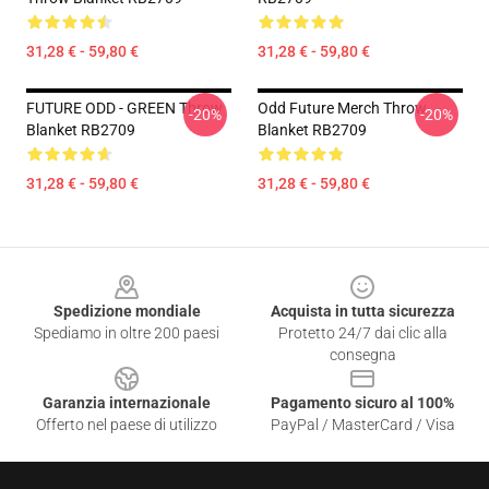
31,28 € - 59,80 €
31,28 € - 59,80 €
FUTURE ODD - GREEN Throw
Odd Future Merch Throw
-20%
-20%
Blanket RB2709
Blanket RB2709
31,28 € - 59,80 €
31,28 € - 59,80 €
Footer
Spedizione mondiale
Acquista in tutta sicurezza
Spediamo in oltre 200 paesi
Protetto 24/7 dai clic alla
consegna
Garanzia internazionale
Pagamento sicuro al 100%
Offerto nel paese di utilizzo
PayPal / MasterCard / Visa