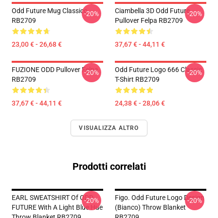
Odd Future Mug Classico
Ciambella 3D Odd Future
-20%
-20%
RB2709
Pullover Felpa RB2709
23,00 € - 26,68 €
37,67 € - 44,11 €
FUZIONE ODD Pullover Felpa
Odd Future Logo 666 Classic
-20%
-20%
RB2709
T-Shirt RB2709
37,67 € - 44,11 €
24,38 € - 28,06 €
VISUALIZZA ALTRO
Prodotti correlati
EARL SWEATSHIRT Of ODD
Figo. Odd Future Logo Design
-20%
-20%
FUTURE With A Light Blue Hue
(bianco) Throw Blanket
Throw Blanket RB2709
RB2709