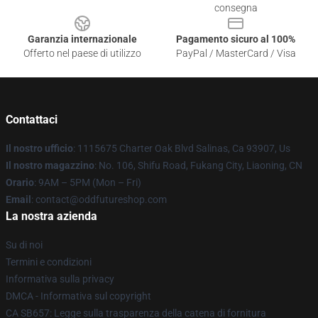
consegna
Garanzia internazionale
Pagamento sicuro al 100%
Offerto nel paese di utilizzo
PayPal / MasterCard / Visa
Contattaci
Il nostro ufficio
: 1115675 Charter Oak Blvd Salinas, Ca 93907, Us
Il nostro magazzino
: No. 106, Shifu Road, Fukang City, Liaoning, CN
Orario
: 9AM – 5PM (Mon – Fri)
Email
: contact@oddfutureshop.com
La nostra azienda
Su di noi
Termini e condizioni
Informativa sulla privacy
DMCA - Informativa sul copyright
CA SB657: Legge sulla trasparenza della catena di fornitura