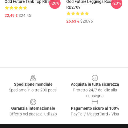
Odd Future Tank Top RB2709
Odd Future Leggings Rosa
-20%
-20%
RB2709
22,49 €
$24.45
26,63 €
$28.95
Footer
Spedizione mondiale
Acquista in tutta sicurezza
Spediamo in oltre 200 paesi
Protetto 24/7 dai clic alla
consegna
Garanzia internazionale
Pagamento sicuro al 100%
Offerto nel paese di utilizzo
PayPal / MasterCard / Visa