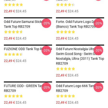
22,49 €
$24.45
22,49 €
$24.45
Odd Future Samurai Sticker
Forte. Odd Future Logo Design
-20%
-20%
Tank Top RB2709
(bianco) Tank Top RB2709
22,49 €
$24.45
22,49 €
$24.45
FUZIONE ODD Tank Top RB2709
Odd Future Nostalgia Ultra -
-20%
-20%
Swim Good Song - Swim Good
Nostalgia, Ultra (2011) Tank Top
22,49 €
$24.45
RB2709
22,49 €
$24.45
FUTURE ODD - GREEN Tank Top
Odd Future Logo 666 Tank Top
-20%
-20%
RB2709
RB2709
22,49 €
$24.45
22,49 €
$24.45