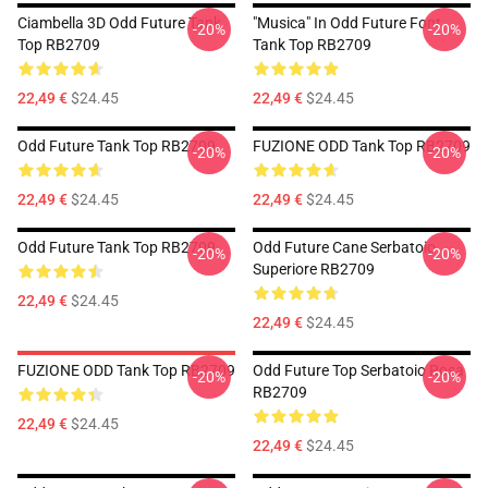
Ciambella 3D Odd Future Tank
"Musica" In Odd Future Font
-20%
-20%
Top RB2709
Tank Top RB2709
22,49 €
$24.45
22,49 €
$24.45
Odd Future Tank Top RB2709
FUZIONE ODD Tank Top RB2709
-20%
-20%
22,49 €
$24.45
22,49 €
$24.45
Odd Future Tank Top RB2709
Odd Future Cane Serbatoio
-20%
-20%
Superiore RB2709
22,49 €
$24.45
22,49 €
$24.45
FUZIONE ODD Tank Top RB2709
Odd Future Top Serbatoio Rosa
-20%
-20%
RB2709
22,49 €
$24.45
22,49 €
$24.45