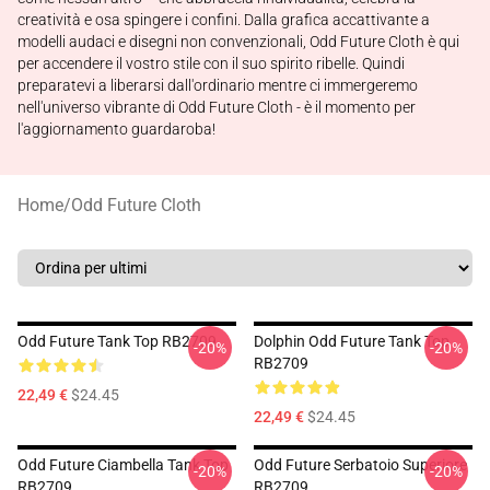
creatività e osa spingere i confini. Dalla grafica accattivante a
modelli audaci e disegni non convenzionali, Odd Future Cloth è qui
per accendere il vostro stile con il suo spirito ribelle. Quindi
preparatevi a liberarsi dall'ordinario mentre ci immergeremo
nell'universo vibrante di Odd Future Cloth - è il momento per
l'aggiornamento guardaroba!
Home
/
Odd Future Cloth
Odd Future Tank Top RB2709
Dolphin Odd Future Tank Top
-20%
-20%
RB2709
22,49 €
$24.45
22,49 €
$24.45
Odd Future Ciambella Tank Top
Odd Future Serbatoio Superiore
-20%
-20%
RB2709
RB2709