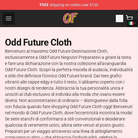
FREE
shipping on orders over $100
Odd Future Shop - Official Odd Future Merchandise Store
Open menu
Odd Future Cloth
Benvenuto al massimo Odd Future Destinazione Cloth,
esclusivamente a Odd Future Negozio! Preparatevi a girare la testa
e fare una dichiarazione con la nostra collezione all'avanguardia
Odd Future Cloth. Scopri la perfetta miscela di audacia, individualità
e stile che definisce l'iconico Odd Future brand. Dai tees grafici
vibranti alle cappe edgy e tutto il resto, ti abbiamo coperto con i
nostri disegni di tendenza. Abbraccia la tua personalità unica e
unisciti al club esclusivo di individui alla moda che osano essere
diversi. Non accontentatevi di ordinario – distinguetevi dalla folla
con fiducia quando fate shopping Odd Future Cloth oggi! Benvenuti
nel mondo di Odd Future Cloth, dove l'eccentricità incontra la moda!
Se siete stanchi di conformarsi a stili convenzionali e desiderare
qualcosa di veramente unico, allora siete venuti al posto giusto.
Preparati per un viaggio attraverso una linea di abbigliamento
come nessun altro – che abbraccia l'individualità, celebra la