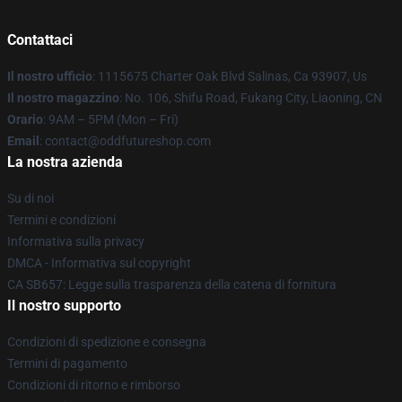
Contattaci
Il nostro ufficio
: 1115675 Charter Oak Blvd Salinas, Ca 93907, Us
Il nostro magazzino
: No. 106, Shifu Road, Fukang City, Liaoning, CN
Orario
: 9AM – 5PM (Mon – Fri)
Email
: contact@oddfutureshop.com
La nostra azienda
Su di noi
Termini e condizioni
Informativa sulla privacy
DMCA - Informativa sul copyright
CA SB657: Legge sulla trasparenza della catena di fornitura
Il nostro supporto
Condizioni di spedizione e consegna
Termini di pagamento
Condizioni di ritorno e rimborso