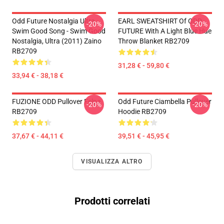
Odd Future Nostalgia Ultra -
EARL SWEATSHIRT Of ODD
-20%
-20%
Swim Good Song - Swim Good
FUTURE With A Light Blue Hue
Nostalgia, Ultra (2011) Zaino
Throw Blanket RB2709
RB2709
31,28 € - 59,80 €
33,94 € - 38,18 €
FUZIONE ODD Pullover Felpa
Odd Future Ciambella Pullover
-20%
-20%
RB2709
Hoodie RB2709
37,67 € - 44,11 €
39,51 € - 45,95 €
VISUALIZZA ALTRO
Prodotti correlati