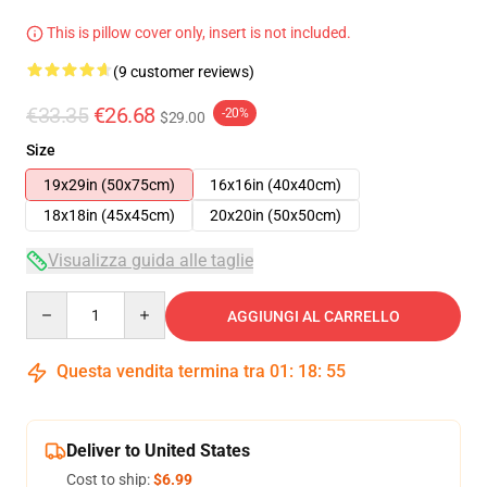
This is pillow cover only, insert is not included.
(9 customer reviews)
€33.35
€26.68
-20%
$29.00
Size
19x29in (50x75cm)
16x16in (40x40cm)
18x18in (45x45cm)
20x20in (50x50cm)
Visualizza guida alle taglie
Quantity
AGGIUNGI AL CARRELLO
Questa vendita termina tra
01
:
18
:
54
Deliver to United States
Cost to ship:
$6.99