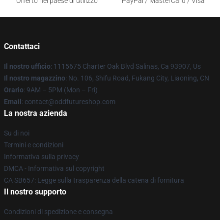
Offerto nel paese di utilizzo
PayPal / MasterCard / Visa
Contattaci
Il nostro ufficio
: 1115675 Charter Oak Blvd Salinas, Ca 93907, Us
Il nostro magazzino
: No. 106, Shifu Road, Fukang City, Liaoning, CN
Orario
: 9AM – 5PM (Mon – Fri)
Email
: contact@oddfutureshop.com
La nostra azienda
Su di noi
Termini e condizioni
Informativa sulla privacy
DMCA - Informativa sul copyright
CA SB657: Legge sulla trasparenza della catena di fornitura
Il nostro supporto
Condizioni di spedizione e consegna