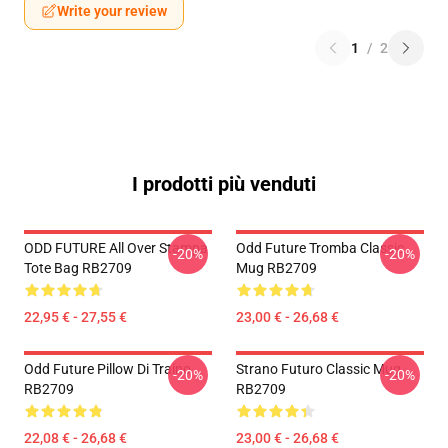
Write your review
1
/
2
I prodotti più venduti
ODD FUTURE All Over Stampa
Odd Future Tromba Classic
-20%
-20%
Tote Bag RB2709
Mug RB2709
22,95 € - 27,55 €
23,00 € - 26,68 €
Odd Future Pillow Di Traino
Strano Futuro Classic Mug
-20%
-20%
RB2709
RB2709
22,08 € - 26,68 €
23,00 € - 26,68 €