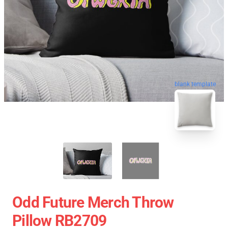
blank template
Odd Future Merch Throw
Pillow RB2709