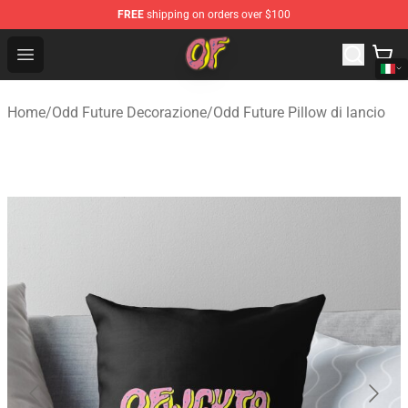
FREE
shipping on orders over $100
Odd Future Shop - Official Odd Future Merchandise Store
Open menu
Home
/
Odd Future Decorazione
/
Odd Future Pillow di lancio