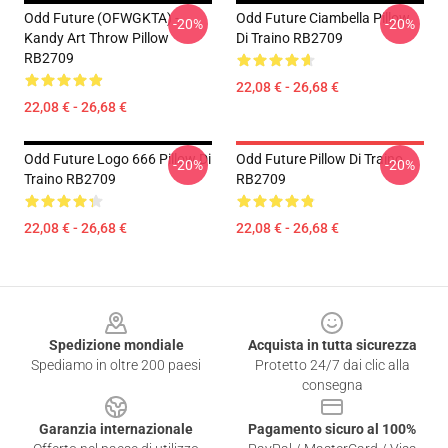
Odd Future (OFWGKTA) -
Odd Future Ciambella Pillow
-20%
-20%
Kandy Art Throw Pillow
Di Traino RB2709
RB2709
22,08 € - 26,68 €
22,08 € - 26,68 €
Odd Future Logo 666 Pillow Di
Odd Future Pillow Di Traino
-20%
-20%
Traino RB2709
RB2709
22,08 € - 26,68 €
22,08 € - 26,68 €
Footer
Spedizione mondiale
Acquista in tutta sicurezza
Spediamo in oltre 200 paesi
Protetto 24/7 dai clic alla
consegna
Garanzia internazionale
Pagamento sicuro al 100%