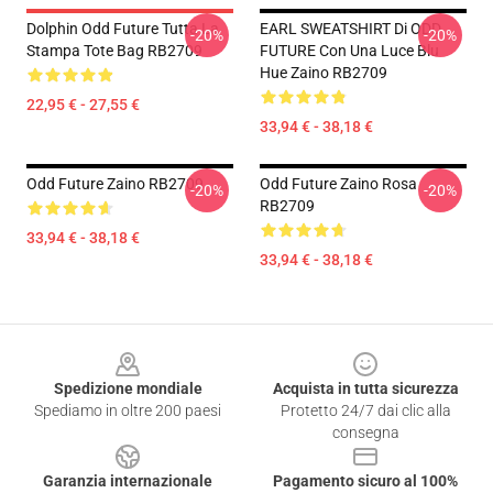
Dolphin Odd Future Tutta La
EARL SWEATSHIRT Di ODD
-20%
-20%
Stampa Tote Bag RB2709
FUTURE Con Una Luce Blu
Hue Zaino RB2709
22,95 € - 27,55 €
33,94 € - 38,18 €
Odd Future Zaino RB2709
Odd Future Zaino Rosa
-20%
-20%
RB2709
33,94 € - 38,18 €
33,94 € - 38,18 €
Footer
Spedizione mondiale
Acquista in tutta sicurezza
Spediamo in oltre 200 paesi
Protetto 24/7 dai clic alla
consegna
Garanzia internazionale
Pagamento sicuro al 100%