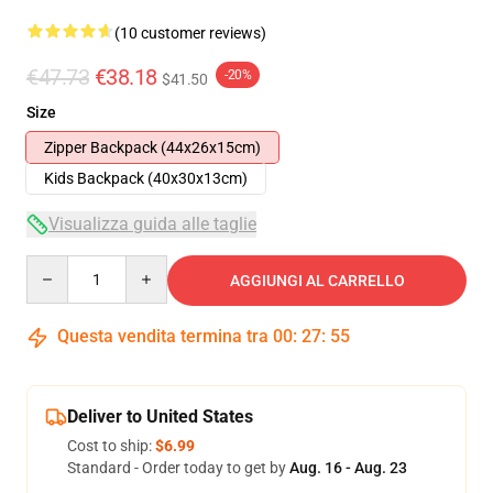
(10 customer reviews)
€47.73
€38.18
-20%
$41.50
Size
Zipper Backpack (44x26x15cm)
Kids Backpack (40x30x13cm)
Visualizza guida alle taglie
Quantity
AGGIUNGI AL CARRELLO
Questa vendita termina tra
00
:
27
:
54
Deliver to United States
Cost to ship:
$6.99
Standard - Order today to get by
Aug. 16 - Aug. 23