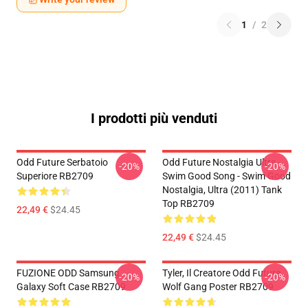
1
/
2
I prodotti più venduti
Odd Future Serbatoio
Odd Future Nostalgia Ultra -
-20%
-20%
Superiore RB2709
Swim Good Song - Swim Good
Nostalgia, Ultra (2011) Tank
Top RB2709
22,49 €
$24.45
22,49 €
$24.45
FUZIONE ODD Samsung
Tyler, Il Creatore Odd Future
-20%
-20%
Galaxy Soft Case RB2709
Wolf Gang Poster RB2709