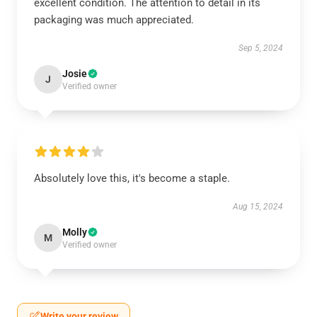
excellent condition. The attention to detail in its
packaging was much appreciated.
Sep 5, 2024
Josie
J
Verified owner
Absolutely love this, it's become a staple.
Aug 15, 2024
Molly
M
Verified owner
Write your review