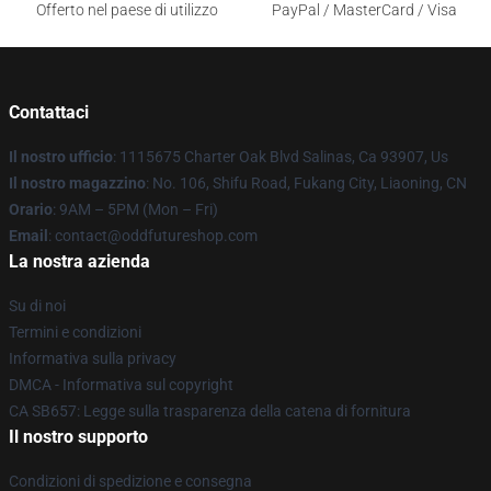
Offerto nel paese di utilizzo
PayPal / MasterCard / Visa
Contattaci
Il nostro ufficio
: 1115675 Charter Oak Blvd Salinas, Ca 93907, Us
Il nostro magazzino
: No. 106, Shifu Road, Fukang City, Liaoning, CN
Orario
: 9AM – 5PM (Mon – Fri)
Email
: contact@oddfutureshop.com
La nostra azienda
Su di noi
Termini e condizioni
Informativa sulla privacy
DMCA - Informativa sul copyright
CA SB657: Legge sulla trasparenza della catena di fornitura
Il nostro supporto
Condizioni di spedizione e consegna