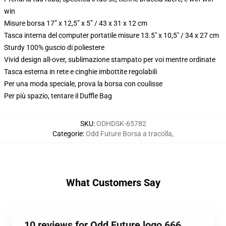
win
Misure borsa 17” x 12,5” x 5” / 43 x 31 x 12 cm
Tasca interna del computer portatile misure 13.5" x 10,5" / 34 x 27 cm
Sturdy 100% guscio di poliestere
Vivid design all-over, sublimazione stampato per voi mentre ordinate
Tasca esterna in rete e cinghie imbottite regolabili
Per una moda speciale, prova la borsa con coulisse
Per più spazio, tentare il Duffle Bag
SKU
:
ODHDSK-65782
Categorie
:
Odd Future Borsa a tracolla
,
What Customers Say
10 reviews for Odd Future logo 666