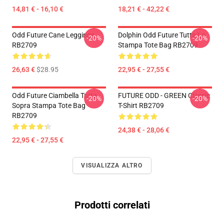
14,81 € - 16,10 €
18,21 € - 42,22 €
Odd Future Cane Leggings
Dolphin Odd Future Tutta La
-20%
-20%
RB2709
Stampa Tote Bag RB2709
26,63 €
$28.95
22,95 € - 27,55 €
Odd Future Ciambella Tutta
FUTURE ODD - GREEN Classic
-20%
-20%
Sopra Stampa Tote Bag
T-Shirt RB2709
RB2709
24,38 € - 28,06 €
22,95 € - 27,55 €
VISUALIZZA ALTRO
Prodotti correlati