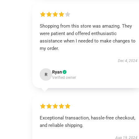
Shopping from this store was amazing. They
were patient and offered enthusiastic
assistance when I needed to make changes to
my order.
Dec 4, 2024
Ryan
R
Verified owner
Exceptional transaction, hassle-free checkout,
and reliable shipping.
Aug 19, 2024