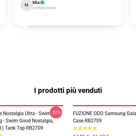
Mia
M
Verified owner
I prodotti più venduti
-20%
e Nostalgia Ultra - Swim
FUZIONE ODD Samsung Gala
 - Swim Good Nostalgia,
Case RB2709
11) Tank Top RB2709