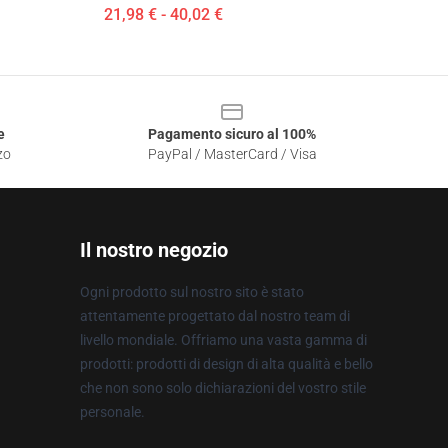
21,98 € - 40,02 €
e
Pagamento sicuro al 100%
zo
PayPal / MasterCard / Visa
Il nostro negozio
Ogni prodotto sul nostro sito è stato
attentamente progettato dal nostro team di
livello mondiale. Offriamo una vasta gamma di
prodotti: prodotti di design di alta qualità e bello
che non sono solo dichiarazioni del vostro stile
personale.