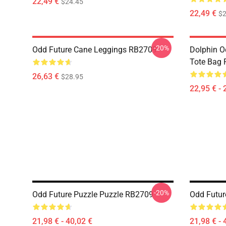
22,49 €
$24.45
22,49 €
$2
-20%
Odd Future Cane Leggings RB2709
Dolphin O
Tote Bag
26,63 €
$28.95
22,95 € - 
-20%
Odd Future Puzzle Puzzle RB2709
Odd Futur
21,98 € - 40,02 €
21,98 € - 