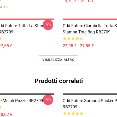
14,81 € - 16,10 €
4.45
-20%
dd Future Tutta La Stampa
Odd Future Ciambella Tutta 
 RB2709
Stampa Tote Bag RB2709
27,55 €
22,95 € - 27,55 €
VISUALIZZA ALTRO
Prodotti correlati
-20%
e Merch Puzzle RB2709
Odd Future Samurai Sticker P
RB2709
40,02 €