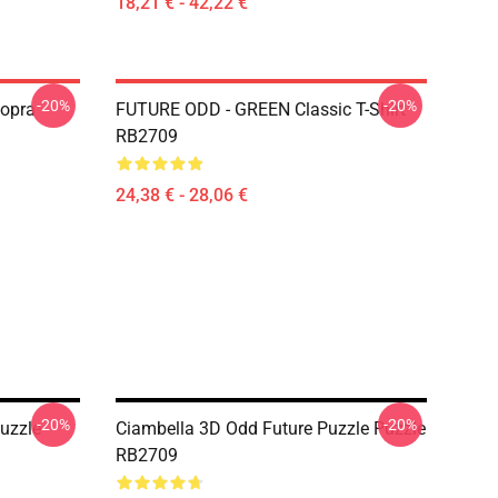
18,21 € - 42,22 €
-20%
-20%
Sopra
FUTURE ODD - GREEN Classic T-Shirt
RB2709
24,38 € - 28,06 €
-20%
-20%
uzzle
Ciambella 3D Odd Future Puzzle Puzzle
RB2709