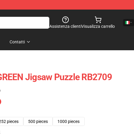
Assistenza clienti
Visualizza carrello
Contatti
GREEN Jigsaw Puzzle RB2709
)
252 pieces
500 pieces
1000 pieces
e