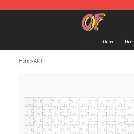
Odd Future Shop - Official Odd Future Merchandise Sto
Home
Nego
Home
/
Altri