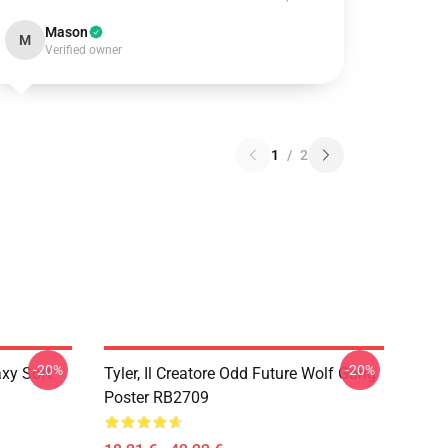
Mason
M
Verified owner
1
/
2
-20%
-20%
xy Soft
Tyler, Il Creatore Odd Future Wolf Gang
Poster RB2709