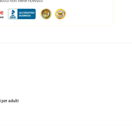
dotto non viene ricevuto
i per adulti