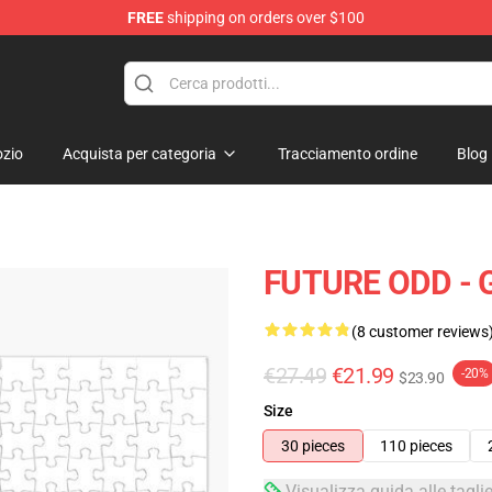
FREE
shipping on orders over $100
re
zio
Acquista per categoria
Tracciamento ordine
Blog
FUTURE ODD - 
(8 customer reviews
€27.49
€21.99
-20%
$23.90
Size
30 pieces
110 pieces
Visualizza guida alle tagli