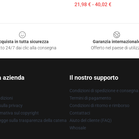
21,98 € - 40,02 €
cquista in tutta sicurezza
Garanzia internazional
to 24/7 dai clic alla consegna
Offerto nel paese di utiliz
a azienda
Il nostro supporto
Condizioni di spedizione e consegna
dizioni
Termini di pagamento
ulla privacy
Condizioni di ritorno e rimborso
mativa sul copyright
Contattaci
gge sulla trasparenza della catena
Aiuto del cliente (FAQ)
Whosale