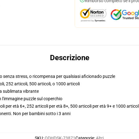
Rimborso completo se il pro
Descrizione
po senza stress, o ricompensa per qualsiasi aficionado puzzle
i, 252 articoli, 500 articoli, o 1000 articoli
pa sublimata vibrante
n l'immagine puzzle sul coperchio
coli per età 6+, 252 articoli per età 8+, 500 articoli per età 9+ e 1000 articol
enti. Non per bambini sotto i 3 anni
SKU
:
ODHDSK-73871
Categorie
:
Altri
,