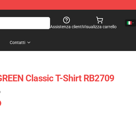
Assistenza clienti
Visualizza carrello
Contatti
REEN Classic T-Shirt RB2709
)