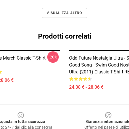
VISUALIZZA ALTRO
Prodotti correlati
-20%
 Merch Classic T-Shirt
Odd Future Nostalgia Ultra -
Good Song - Swim Good Nost
Ultra (2011) Classic T-Shirt 
28,06 €
24,38 € - 28,06 €
cquista in tutta sicurezza
Garanzia internazional
to 24/7 dai clic alla consegna
Offerto nel paese di utiliz