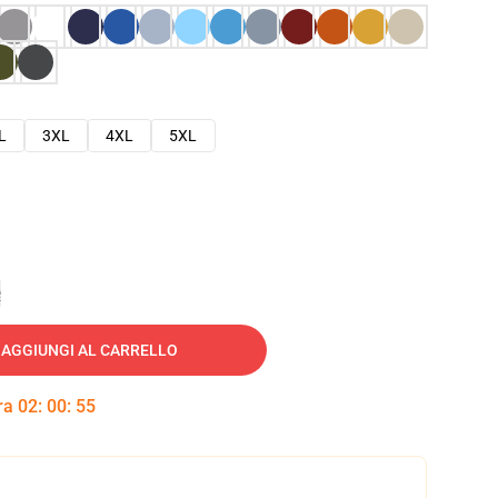
L
3XL
4XL
5XL
e
AGGIUNGI AL CARRELLO
tra
02
:
00
:
54