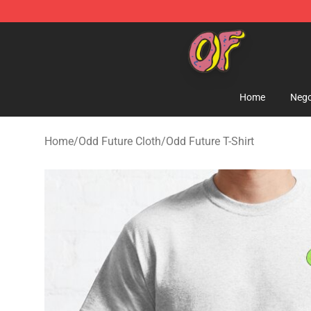
Odd Future Shop - Official Odd Future Merchandise Sto
Home
Nego
Home
/
Odd Future Cloth
/
Odd Future T-Shirt