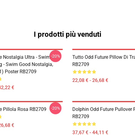
I prodotti più venduti
-20%
e Nostalgia Ultra - Swim
Tutto Odd Future Pillow Di Tr
 - Swim Good Nostalgia,
RB2709
11) Poster RB2709
22,08 € - 26,68 €
42,22 €
-20%
e Pillola Rosa RB2709
Dolphin Odd Future Pullover 
RB2709
26,68 €
37,67 € - 44,11 €