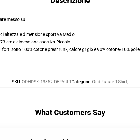
Descrizione
olare messo su
di altezza e dimensione sportiva Medio
173 cm e dimensione sportiva Piccolo
i forti sono 100% cotone preshrunk, calore grigio è 90% cotone/10% poli
SKU
:
ODHDSK-13352-DEFAULT
Categorie
:
Odd Future T-Shirt
,
What Customers Say