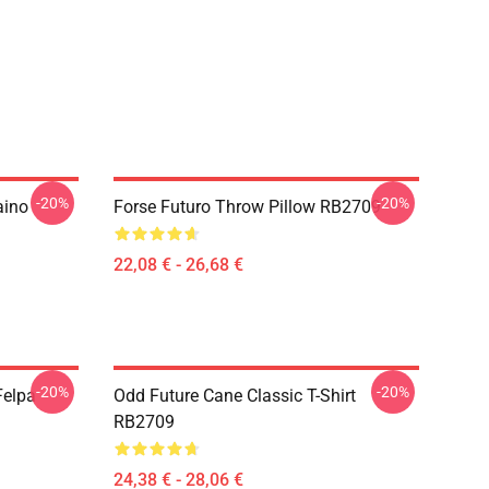
-20%
-20%
aino
Forse Futuro Throw Pillow RB2709
22,08 € - 26,68 €
-20%
-20%
Felpa
Odd Future Cane Classic T-Shirt
RB2709
24,38 € - 28,06 €