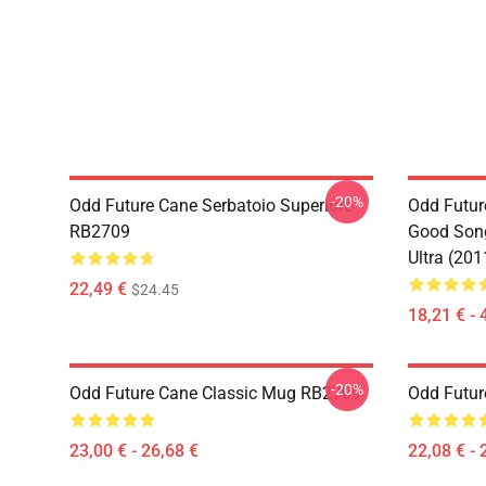
-20%
Odd Future Cane Serbatoio Superiore
Odd Futur
RB2709
Good Song
Ultra (20
22,49 €
$24.45
18,21 € - 
-20%
Odd Future Cane Classic Mug RB2709
Odd Futur
23,00 € - 26,68 €
22,08 € - 