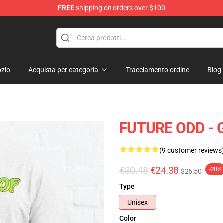
FREE
shipping on orders over $100
re
zio
Acquista per categoria
Tracciamento ordine
Blog
FUTURE ODD - G
(9 customer reviews
€30.48
€24.38
-20%
$26.50
Type
Unisex
Color