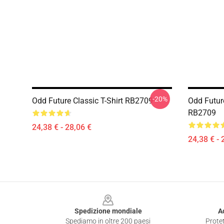
-20%
Odd Future Classic T-Shirt RB2709
Odd Future
RB2709
24,38 € - 28,06 €
24,38 € - 
Footer
Spedizione mondiale
A
Spediamo in oltre 200 paesi
Protet