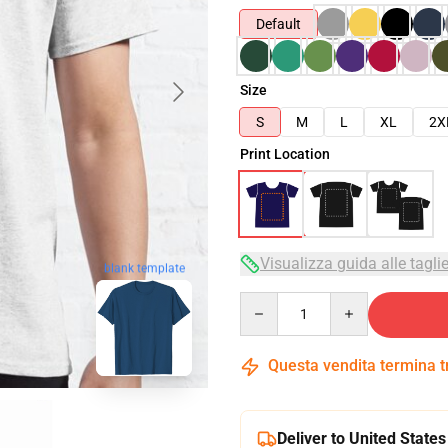
Default
Size
S
M
L
XL
2X
Print Location
Visualizza guida alle tagli
blank template
Quantity
Questa vendita termina 
Deliver to United States