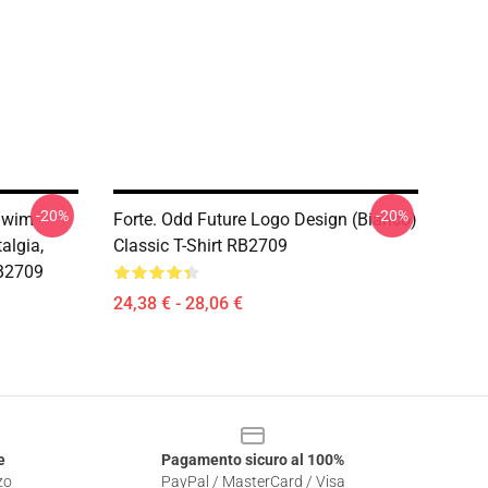
-20%
-20%
 Swim
Forte. Odd Future Logo Design (bianco)
algia,
Classic T-Shirt RB2709
RB2709
24,38 € - 28,06 €
e
Pagamento sicuro al 100%
zo
PayPal / MasterCard / Visa