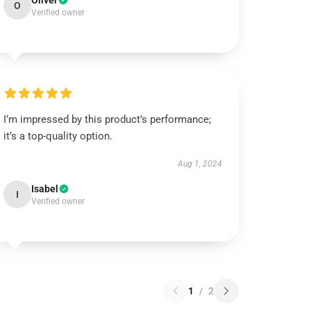
Oliver
O
Verified owner
I’m impressed by this product’s performance;
it’s a top-quality option.
Aug 1, 2024
Isabel
I
Verified owner
1
/
2