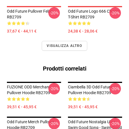
Odd Future Pullover Felpa
Odd Future Logo 666 Classic
-20%
-20%
RB2709
T-Shirt RB2709
37,67 € - 44,11 €
24,38 € - 28,06 €
VISUALIZZA ALTRO
Prodotti correlati
FUZIONE ODD Merchant
Ciambella 3D Odd Future
-20%
-20%
Pullover Hoodie RB2709
Pullover Hoodie RB2709
39,51 € - 45,95 €
39,51 € - 45,95 €
Odd Future Merch Pullover
Odd Future Nostalgia Ultra -
-20%
-20%
Hoodie RB2709
Swim Good Song - Swim Good