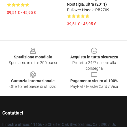
Nostalgia, Ultra (2011)
Pullover Hoodie RB2709
39,51 € - 45,95 €
39,51 € - 45,95 €
Footer
Spedizione mondiale
Acquista in tutta sicurezza
Spediamo in oltre 200 paesi
Protetto 24/7 dai clic alla
consegna
Garanzia internazionale
Pagamento sicuro al 100%
Offerto nel paese di utilizzo
PayPal / MasterCard / Visa
Contattaci
Il nostro ufficio
: 1115675 Charter Oak Blvd Salinas, Ca 93907, Us