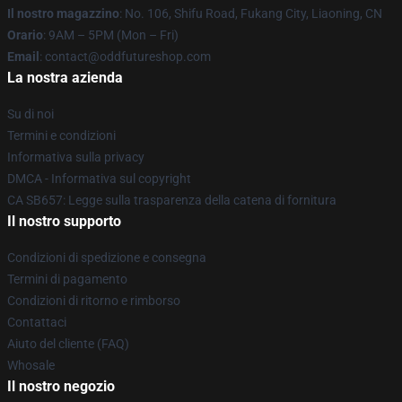
Il nostro magazzino
: No. 106, Shifu Road, Fukang City, Liaoning, CN
Orario
: 9AM – 5PM (Mon – Fri)
Email
: contact@oddfutureshop.com
La nostra azienda
Su di noi
Termini e condizioni
Informativa sulla privacy
DMCA - Informativa sul copyright
CA SB657: Legge sulla trasparenza della catena di fornitura
Il nostro supporto
Condizioni di spedizione e consegna
Termini di pagamento
Condizioni di ritorno e rimborso
Contattaci
Aiuto del cliente (FAQ)
Whosale
Il nostro negozio