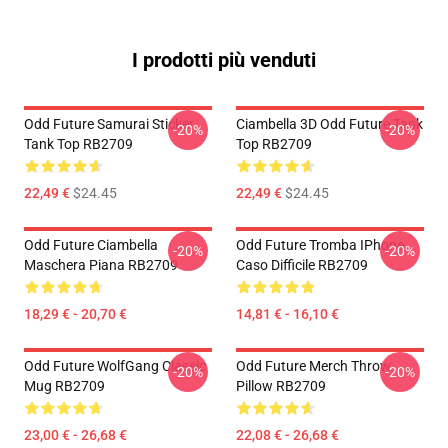
I prodotti più venduti
Odd Future Samurai Sticker
Ciambella 3D Odd Future Tank
-20%
-20%
Tank Top RB2709
Top RB2709
22,49 €
$24.45
22,49 €
$24.45
Odd Future Ciambella
Odd Future Tromba IPhone
-20%
-20%
Maschera Piana RB2709
Caso Difficile RB2709
18,29 € - 20,70 €
14,81 € - 16,10 €
Odd Future WolfGang Classic
Odd Future Merch Throw
-20%
-20%
Mug RB2709
Pillow RB2709
23,00 € - 26,68 €
22,08 € - 26,68 €