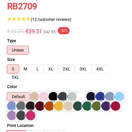
RB2709
(12 customer reviews)
€49.39
€39.51
-20%
$42.95
Type
Unisex
Size
S
M
L
XL
2XL
3XL
4XL
5XL
Color
Default
Print Location