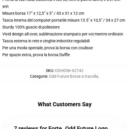
win
Misure borsa 17” x 12,5” x 5” / 43 x 31 x 12 cm
Tasca interna del computer portatile misure 13.5" x 10,5" / 34 x 27 cm
Sturdy 100% guscio di poliestere
Vivid design all-over, sublimazione stampato per voi mentre ordinate
Tasca esterna in rete e cinghie imbottite regolabili
Per una moda speciale, prova la borsa con coulisse
Per spazio extra, prova la borsa Duffle
SKU
:
ODHDSK-62742
Categorie
:
Odd Future Borsa a tracolla
,
What Customers Say
7 reviews for Forte. Odd Future Logo