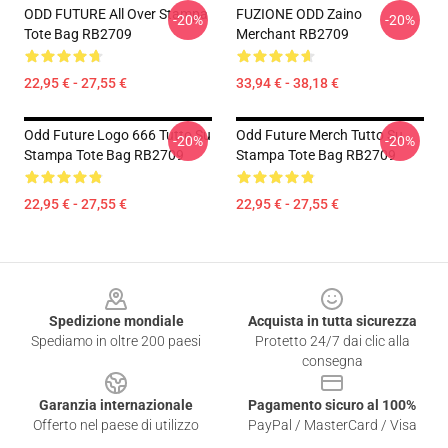
ODD FUTURE All Over Stampa
FUZIONE ODD Zaino
-20%
-20%
Tote Bag RB2709
Merchant RB2709
22,95 € - 27,55 €
33,94 € - 38,18 €
Odd Future Logo 666 Tutto Su
Odd Future Merch Tutto Su
-20%
-20%
Stampa Tote Bag RB2709
Stampa Tote Bag RB2709
22,95 € - 27,55 €
22,95 € - 27,55 €
Footer
Spedizione mondiale
Acquista in tutta sicurezza
Spediamo in oltre 200 paesi
Protetto 24/7 dai clic alla
consegna
Garanzia internazionale
Pagamento sicuro al 100%
Offerto nel paese di utilizzo
PayPal / MasterCard / Visa