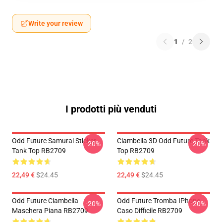
Write your review
1
/
2
I prodotti più venduti
Odd Future Samurai Sticker
Ciambella 3D Odd Future Tank
-20%
-20%
Tank Top RB2709
Top RB2709
22,49 €
$24.45
22,49 €
$24.45
Odd Future Ciambella
Odd Future Tromba IPhone
-20%
-20%
Maschera Piana RB2709
Caso Difficile RB2709