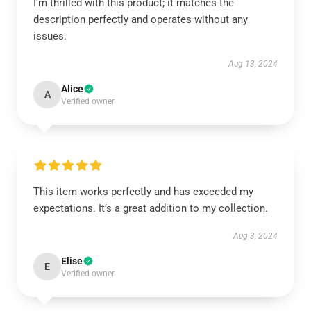
I'm thrilled with this product; it matches the
description perfectly and operates without any
issues.
Aug 13, 2024
Alice
A
Verified owner
This item works perfectly and has exceeded my
expectations. It’s a great addition to my collection.
Aug 3, 2024
Elise
E
Verified owner