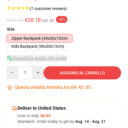
(7 customer reviews)
€47.73
€38.18
-20%
$41.50
Size
Zipper Backpack (44x26x15cm)
Kids Backpack (40x30x13cm)
Visualizza guida alle taglie
Quantity
AGGIUNGI AL CARRELLO
Questa vendita termina tra
04
:
42
:
54
Deliver to United States
Cost to ship:
$6.99
Standard - Order today to get by
Aug. 14 - Aug. 21