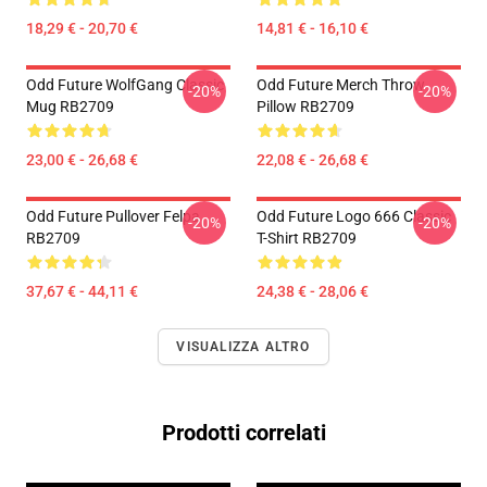
18,29 € - 20,70 €
14,81 € - 16,10 €
Odd Future WolfGang Classic
Odd Future Merch Throw
-20%
-20%
Mug RB2709
Pillow RB2709
23,00 € - 26,68 €
22,08 € - 26,68 €
Odd Future Pullover Felpa
Odd Future Logo 666 Classic
-20%
-20%
RB2709
T-Shirt RB2709
37,67 € - 44,11 €
24,38 € - 28,06 €
VISUALIZZA ALTRO
Prodotti correlati