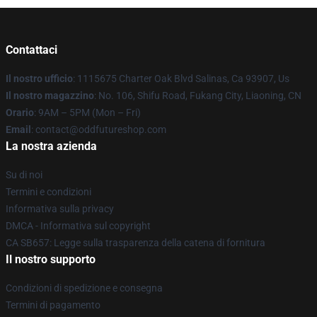
Contattaci
Il nostro ufficio
: 1115675 Charter Oak Blvd Salinas, Ca 93907, Us
Il nostro magazzino
: No. 106, Shifu Road, Fukang City, Liaoning, CN
Orario
: 9AM – 5PM (Mon – Fri)
Email
: contact@oddfutureshop.com
La nostra azienda
Su di noi
Termini e condizioni
Informativa sulla privacy
DMCA - Informativa sul copyright
CA SB657: Legge sulla trasparenza della catena di fornitura
Il nostro supporto
Condizioni di spedizione e consegna
Termini di pagamento