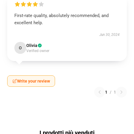
First-rate quality, absolutely recommended, and
excellent help.
Jun 30, 2024
Olivia
O
Verified owner
Write your review
1
/
1
I prodotti più venduti