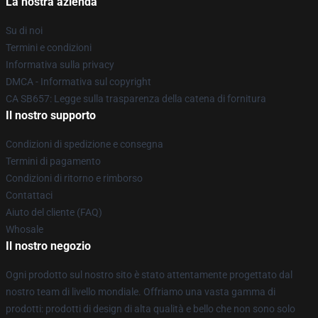
La nostra azienda
Su di noi
Termini e condizioni
Informativa sulla privacy
DMCA - Informativa sul copyright
CA SB657: Legge sulla trasparenza della catena di fornitura
Il nostro supporto
Condizioni di spedizione e consegna
Termini di pagamento
Condizioni di ritorno e rimborso
Contattaci
Aiuto del cliente (FAQ)
Whosale
Il nostro negozio
Ogni prodotto sul nostro sito è stato attentamente progettato dal
nostro team di livello mondiale. Offriamo una vasta gamma di
prodotti: prodotti di design di alta qualità e bello che non sono solo