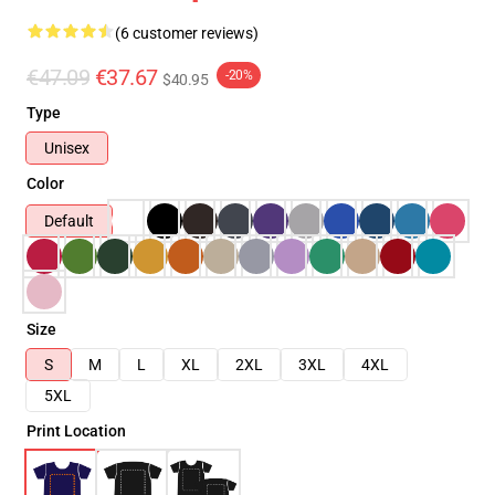
(6 customer reviews)
€47.09
€37.67
-20%
$40.95
Type
Unisex
Color
Default
Size
S
M
L
XL
2XL
3XL
4XL
5XL
Print Location