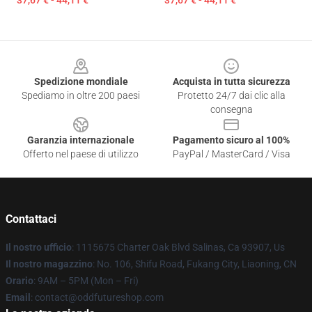
37,67 € - 44,11 €
37,67 € - 44,11 €
Footer
Spedizione mondiale
Acquista in tutta sicurezza
Spediamo in oltre 200 paesi
Protetto 24/7 dai clic alla
consegna
Garanzia internazionale
Pagamento sicuro al 100%
Offerto nel paese di utilizzo
PayPal / MasterCard / Visa
Contattaci
Il nostro ufficio
: 1115675 Charter Oak Blvd Salinas, Ca 93907, Us
Il nostro magazzino
: No. 106, Shifu Road, Fukang City, Liaoning, CN
Orario
: 9AM – 5PM (Mon – Fri)
Email
: contact@oddfutureshop.com