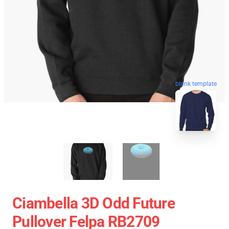
blank template
Ciambella 3D Odd Future
Pullover Felpa RB2709