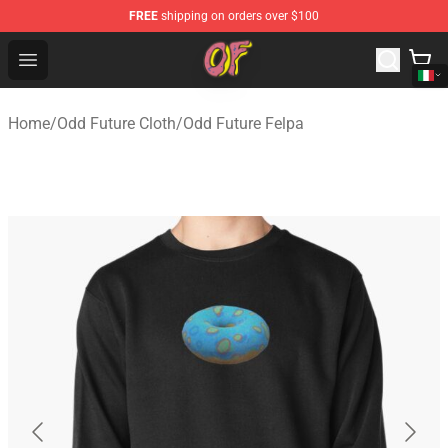
FREE
shipping on orders over $100
Odd Future Shop - Official Odd Future Merchandise Store
Open menu
Home
/
Odd Future Cloth
/
Odd Future Felpa