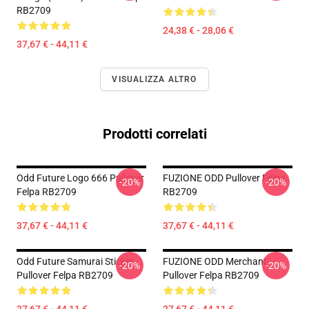
RB2709
24,38 € - 28,06 €
37,67 € - 44,11 €
VISUALIZZA ALTRO
Prodotti correlati
Odd Future Logo 666 Pullover
FUZIONE ODD Pullover Felpa
-20%
-20%
Felpa RB2709
RB2709
37,67 € - 44,11 €
37,67 € - 44,11 €
Odd Future Samurai Sticker
FUZIONE ODD Merchant
-20%
-20%
Pullover Felpa RB2709
Pullover Felpa RB2709