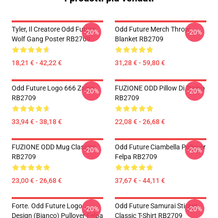
Tyler, Il Creatore Odd Future
Odd Future Merch Throw
-20%
-20%
Wolf Gang Poster RB2709
Blanket RB2709
18,21 € - 42,22 €
31,28 € - 59,80 €
Odd Future Logo 666 Zaino
FUZIONE ODD Pillow Di Traino
-20%
-20%
RB2709
RB2709
33,94 € - 38,18 €
22,08 € - 26,68 €
FUZIONE ODD Mug Classico
Odd Future Ciambella Pullover
-20%
-20%
RB2709
Felpa RB2709
23,00 € - 26,68 €
37,67 € - 44,11 €
Forte. Odd Future Logo
Odd Future Samurai Sticker
-20%
-20%
Design (bianco) Pullover Felpa
Classic T-Shirt RB2709