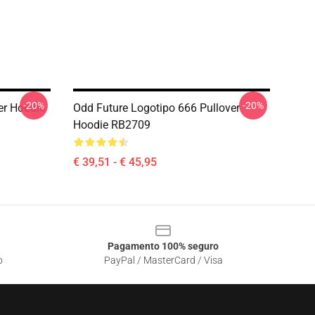
-20%
-20%
r Hoodie
Odd Future Logotipo 666 Pullover
Hoodie RB2709
€ 39,51 - € 45,95
Pagamento 100% seguro
o
PayPal / MasterCard / Visa