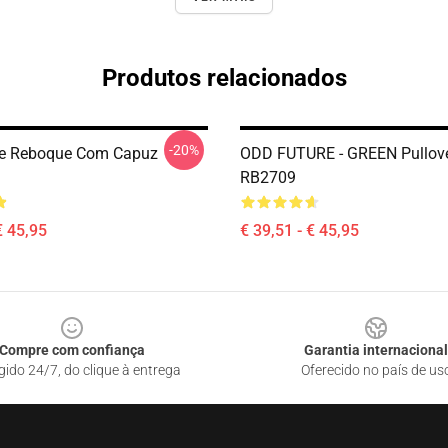
Produtos relacionados
-20%
re Reboque Com Capuz
ODD FUTURE - GREEN Pullove
RB2709
€ 45,95
€ 39,51 - € 45,95
Compre com confiança
Garantia internacional
gido 24/7, do clique à entrega
Oferecido no país de us