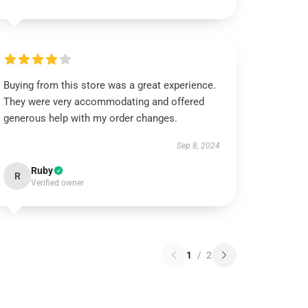
Buying from this store was a great experience.
They were very accommodating and offered
generous help with my order changes.
Sep 8, 2024
Ruby
R
Verified owner
1
/
2