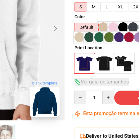
S
M
L
XL
2X
Color
Default
Print Location
Ver guia de tamanhos
blank template
Quantity
Esta promoção termina
Deliver to United States