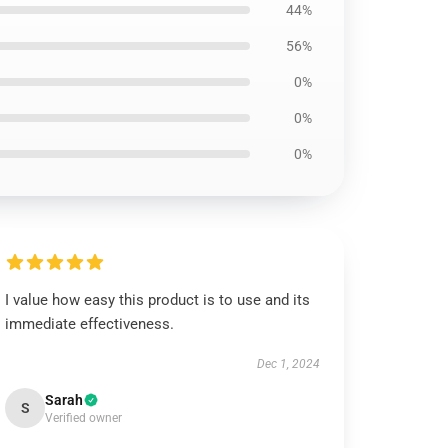
44%
56%
0%
0%
0%
I value how easy this product is to use and its
immediate effectiveness.
Dec 1, 2024
Sarah
S
Verified owner