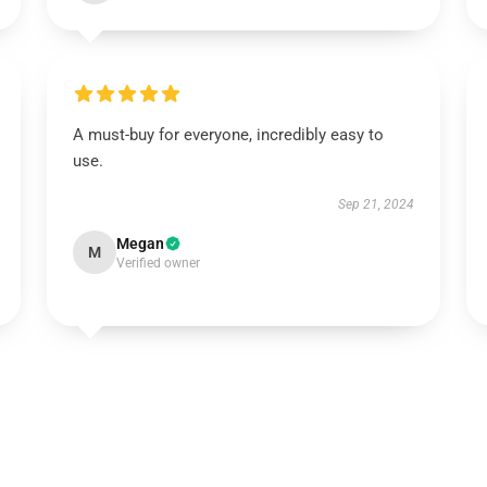
A must-buy for everyone, incredibly easy to
use.
Sep 21, 2024
Megan
M
Verified owner