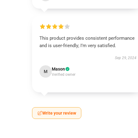
This product provides consistent performance
and is user-friendly; I’m very satisfied.
Sep 29, 2024
Mason
M
Verified owner
Write your review