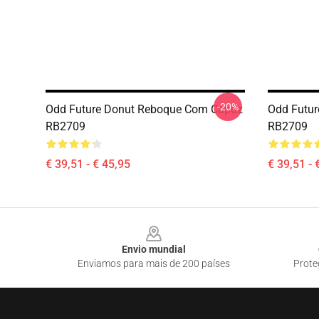
-20%
Odd Future Donut Reboque Com Capuz
Odd Futu
RB2709
RB2709
€ 39,51 - € 45,95
€ 39,51 - 
Footer
Envio mundial
Enviamos para mais de 200 países
Prote