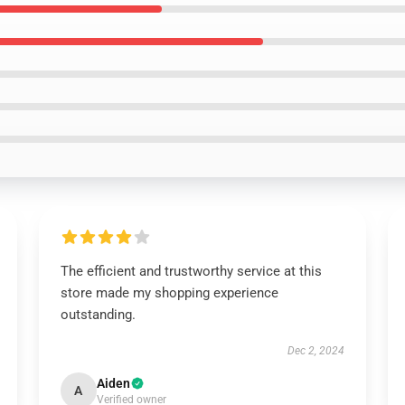
The efficient and trustworthy service at this
store made my shopping experience
outstanding.
Dec 2, 2024
Aiden
A
Verified owner