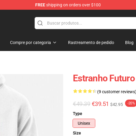
FREE
shipping on orders over $100
re
Compre por categoria
Rastreamento de pedido
Blog
Estranho Futuro
(9 customer reviews
€49.39
€39.51
-20%
$42.95
Type
Unisex
Size