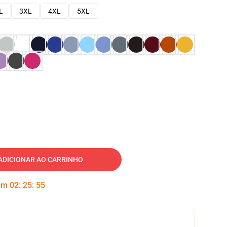
L
3XL
4XL
5XL
ADICIONAR AO CARRINHO
 em
02
:
25
:
54