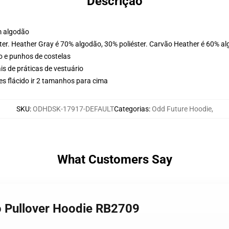
Descrição
m algodão
ter. Heather Gray é 70% algodão, 30% poliéster. Carvão Heather é 60% al
o e punhos de costelas
is de práticas de vestuário
s flácido ir 2 tamanhos para cima
SKU
:
ODHDSK-17917-DEFAULT
Categorias
:
Odd Future Hoodie
,
What Customers Say
ro Pullover Hoodie RB2709