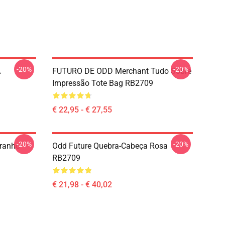
-20%
-20%
A
FUTURO DE ODD Merchant Tudo Sobre
Impressão Tote Bag RB2709
€ 22,95 - € 27,55
-20%
-20%
tranho
Odd Future Quebra-Cabeça Rosa
RB2709
€ 21,98 - € 40,02