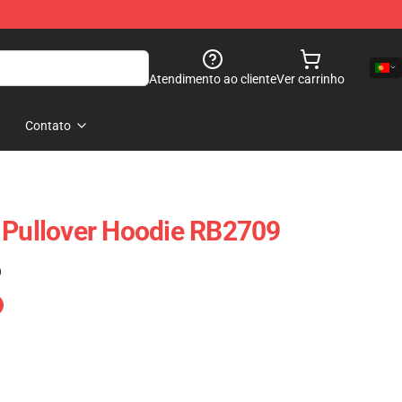
Atendimento ao cliente
Ver carrinho
Contato
 Pullover Hoodie RB2709
)