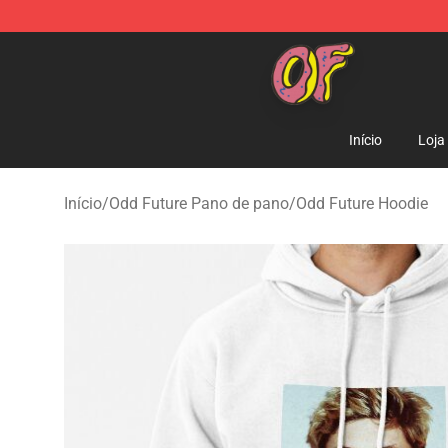
Odd Future Shop - Official Odd Future Merchandise Sto
Início
Loja
Início
/
Odd Future Pano de pano
/
Odd Future Hoodie