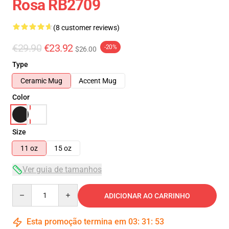
Rosa RB2709
(8 customer reviews)
€29.90
€23.92
-20%
$26.00
Type
Ceramic Mug
Accent Mug
Color
Size
11 oz
15 oz
Ver guia de tamanhos
Quantity
ADICIONAR AO CARRINHO
Esta promoção termina em
03
:
31
:
53