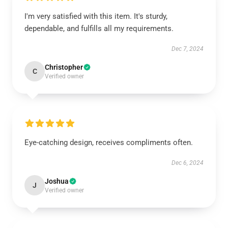
I'm very satisfied with this item. It's sturdy,
dependable, and fulfills all my requirements.
Dec 7, 2024
Christopher
C
Verified owner
Eye-catching design, receives compliments often.
Dec 6, 2024
Joshua
J
Verified owner