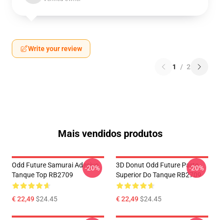
Write your review
1
/
2
Mais vendidos produtos
Odd Future Samurai Adesivo
3D Donut Odd Future Parte
-20%
-20%
Tanque Top RB2709
Superior Do Tanque RB2709
€ 22,49
$24.45
€ 22,49
$24.45