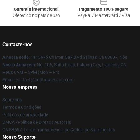
Garantia internacional
Pagamento 100% seguro
Oferecido no país de uso
PayPal / MasterCard / Visa
Contacte-nos
A nossa sede
: 1115675 Charter Oak Blvd Salinas, Ca 93907, Nós
Nosso Armazém
: No. 106, Shifu Road, Fukang City, Liaoning, CN
Hour
: 9AM – 5PM (Mon – Fri)
Email
: contact@oddfutureshop.com
Nossa empresa
Sobre nós
Termos e Condições
Políticas de privacidade
DMCA - Política de Direitos Autorais
CA SB657: Lei de Transparência de Cadeia de Suprimentos
Nosso Suporte