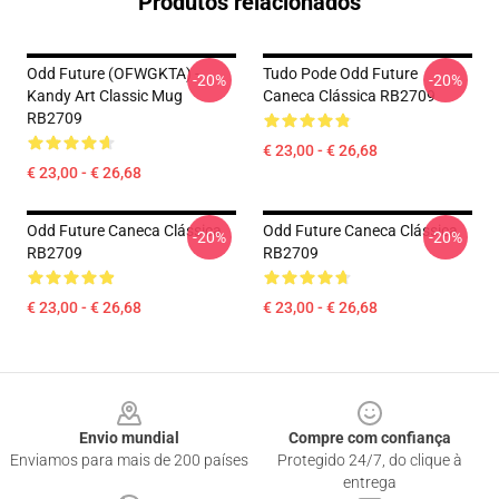
Produtos relacionados
Odd Future (OFWGKTA) -
Tudo Pode Odd Future
-20%
-20%
Kandy Art Classic Mug
Caneca Clássica RB2709
RB2709
€ 23,00 - € 26,68
€ 23,00 - € 26,68
Odd Future Caneca Clássica
Odd Future Caneca Clássica
-20%
-20%
RB2709
RB2709
€ 23,00 - € 26,68
€ 23,00 - € 26,68
Footer
Envio mundial
Compre com confiança
Enviamos para mais de 200 países
Protegido 24/7, do clique à
entrega