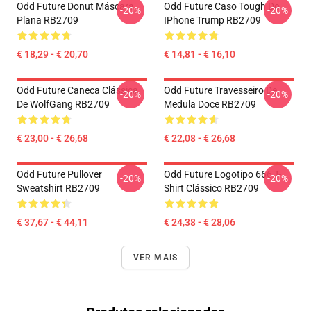
Odd Future Donut Máscara
Odd Future Caso Tough Do
-20%
-20%
Plana RB2709
IPhone Trump RB2709
€ 18,29 - € 20,70
€ 14,81 - € 16,10
Odd Future Caneca Clássica
Odd Future Travesseiro De
-20%
-20%
De WolfGang RB2709
Medula Doce RB2709
€ 23,00 - € 26,68
€ 22,08 - € 26,68
Odd Future Pullover
Odd Future Logotipo 666 T-
-20%
-20%
Sweatshirt RB2709
Shirt Clássico RB2709
€ 37,67 - € 44,11
€ 24,38 - € 28,06
VER MAIS