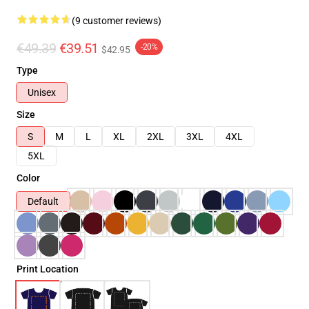
(9 customer reviews)
€49.39
€39.51
-20%
$42.95
Type
Unisex
Size
S
M
L
XL
2XL
3XL
4XL
5XL
Color
Default
Print Location