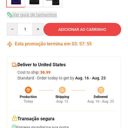
Ver guia de tamanhos
Quantity
ADICIONAR AO CARRINHO
Esta promoção termina em
03
:
57
:
54
Deliver to United States
Cost to ship:
$6.99
Standard - Order today to get by
Aug. 16 - Aug. 23
Production
Shipping
Delivered
Today
Aug. 12
Aug. 16 - Aug. 23
Transação segura
Entrega mundial na sua porta