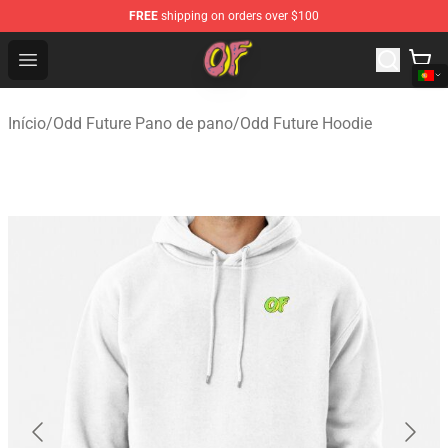
FREE
shipping on orders over $100
Odd Future Shop - Official Odd Future Merchandise Store
Open menu
Início
/
Odd Future Pano de pano
/
Odd Future Hoodie