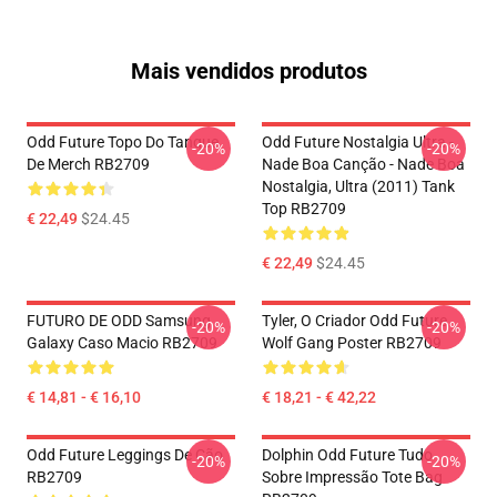
Mais vendidos produtos
Odd Future Topo Do Tanque
Odd Future Nostalgia Ultra -
-20%
-20%
De Merch RB2709
Nade Boa Canção - Nade Boa
Nostalgia, Ultra (2011) Tank
Top RB2709
€ 22,49
$24.45
€ 22,49
$24.45
FUTURO DE ODD Samsung
Tyler, O Criador Odd Future
-20%
-20%
Galaxy Caso Macio RB2709
Wolf Gang Poster RB2709
€ 14,81 - € 16,10
€ 18,21 - € 42,22
Odd Future Leggings De Cão
Dolphin Odd Future Tudo
-20%
-20%
RB2709
Sobre Impressão Tote Bag