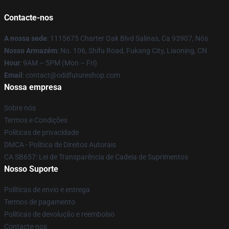
Contacte-nos
A nossa sede
: 1115675 Charter Oak Blvd Salinas, Ca 93907, Nós
Nosso Armazém
: No. 106, Shifu Road, Fukang City, Liaoning, CN
Hour
: 9AM – 5PM (Mon – Fri)
Email
: contact@oddfutureshop.com
Nossa empresa
Sobre nós
Termos e Condições
Políticas de privacidade
DMCA - Política de Direitos Autorais
CA SB657: Lei de Transparência de Cadeia de Suprimentos
Nosso Suporte
Políticas de envio e entrega
Termos de pagamento
Políticas de devolução e reembolso
Contacte-nos