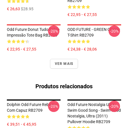
RB2709
€ 26,63
$28.95
€ 22,95 - € 27,55
Odd Future Donut Tudo Sobre
ODD FUTURE - GREEN Classic
-20%
-20%
Impressão Tote Bag RB2709
T-Shirt RB2709
€ 22,95 - € 27,55
€ 24,38 - € 28,06
VER MAIS
Produtos relacionados
Dolphin Odd Future Reboque
Odd Future Nostalgia Ultra -
-20%
-20%
Com Capuz RB2709
Swim Good Song - Swim Good
Nostalgia, Ultra (2011)
Pullover Hoodie RB2709
€ 39,51 - € 45,95