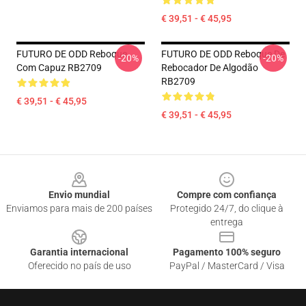
€ 39,51 - € 45,95
FUTURO DE ODD Reboque
FUTURO DE ODD Reboque De
-20%
-20%
Com Capuz RB2709
Rebocador De Algodão
RB2709
€ 39,51 - € 45,95
€ 39,51 - € 45,95
Footer
Envio mundial
Compre com confiança
Enviamos para mais de 200 países
Protegido 24/7, do clique à
entrega
Garantia internacional
Pagamento 100% seguro
Oferecido no país de uso
PayPal / MasterCard / Visa