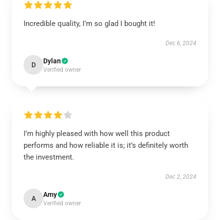
Incredible quality, I’m so glad I bought it!
Dec 6, 2024
Dylan
D
Verified owner
I’m highly pleased with how well this product
performs and how reliable it is; it’s definitely worth
the investment.
Dec 2, 2024
Amy
A
Verified owner