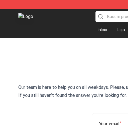
Odd Future Shop - Official Odd Future Merchandise St
Início
Loja
Our team is here to help you on all weekdays. Please, 
If you still haven’t found the answer you’re looking f