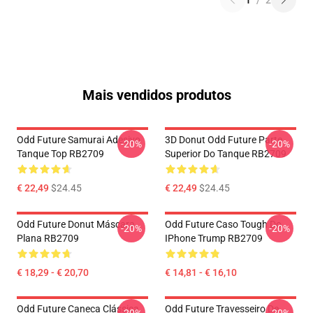
1
/
2
Mais vendidos produtos
Odd Future Samurai Adesivo
3D Donut Odd Future Parte
-20%
-20%
Tanque Top RB2709
Superior Do Tanque RB2709
€ 22,49
$24.45
€ 22,49
$24.45
Odd Future Donut Máscara
Odd Future Caso Tough Do
-20%
-20%
Plana RB2709
IPhone Trump RB2709
€ 18,29 - € 20,70
€ 14,81 - € 16,10
Odd Future Caneca Clássica
Odd Future Travesseiro De