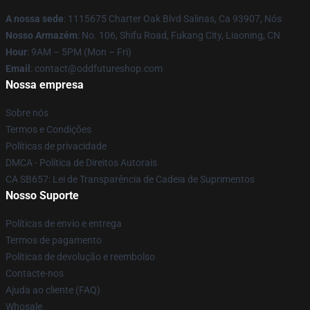
A nossa sede
: 1115675 Charter Oak Blvd Salinas, Ca 93907, Nós
Nosso Armazém
: No. 106, Shifu Road, Fukang City, Liaoning, CN
Hour
: 9AM – 5PM (Mon – Fri)
Email
: contact@oddfutureshop.com
Nossa empresa
Sobre nós
Termos e Condições
Políticas de privacidade
DMCA - Política de Direitos Autorais
CA SB657: Lei de Transparência de Cadeia de Suprimentos
Nosso Suporte
Políticas de envio e entrega
Termos de pagamento
Políticas de devolução e reembolso
Contacte-nos
Ajuda ao cliente (FAQ)
Whosale