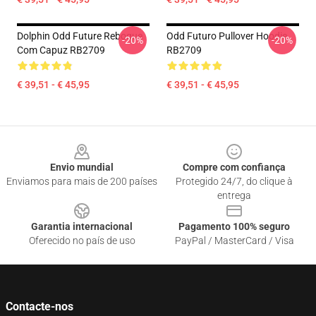
Dolphin Odd Future Reboque
Odd Futuro Pullover Hoodie
-20%
-20%
Com Capuz RB2709
RB2709
€ 39,51 - € 45,95
€ 39,51 - € 45,95
Footer
Envio mundial
Compre com confiança
Enviamos para mais de 200 países
Protegido 24/7, do clique à
entrega
Garantia internacional
Pagamento 100% seguro
Oferecido no país de uso
PayPal / MasterCard / Visa
Contacte-nos