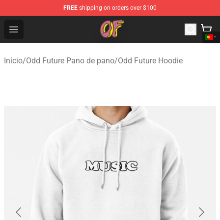
FREE
shipping on orders over $100
Odd Future Shop - Official Odd Future Merchandise Store
Open menu
Início
/
Odd Future Pano de pano
/
Odd Future Hoodie