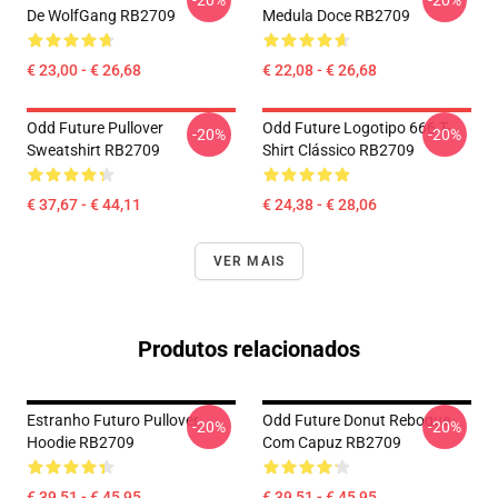
-20%
-20%
De WolfGang RB2709
Medula Doce RB2709
€ 23,00 - € 26,68
€ 22,08 - € 26,68
Odd Future Pullover
Odd Future Logotipo 666 T-
-20%
-20%
Sweatshirt RB2709
Shirt Clássico RB2709
€ 37,67 - € 44,11
€ 24,38 - € 28,06
VER MAIS
Produtos relacionados
Estranho Futuro Pullover
Odd Future Donut Reboque
-20%
-20%
Hoodie RB2709
Com Capuz RB2709
€ 39,51 - € 45,95
€ 39,51 - € 45,95