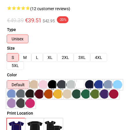
(12 customer reviews)
€49.39
€39.51
-20%
$42.95
Type
Unisex
Size
S
M
L
XL
2XL
3XL
4XL
5XL
Color
Default
Print Location