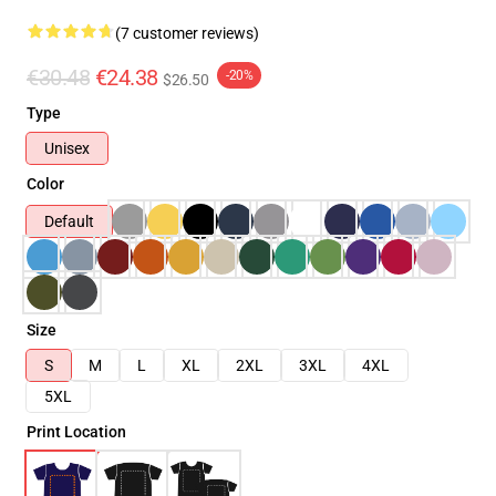
(7 customer reviews)
€30.48
€24.38
-20%
$26.50
Type
Unisex
Color
Default
Size
S
M
L
XL
2XL
3XL
4XL
5XL
Print Location