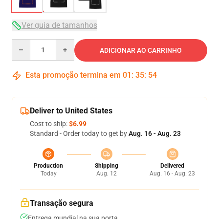
Ver guia de tamanhos
Quantity
ADICIONAR AO CARRINHO
Esta promoção termina em
01
:
35
:
53
Deliver to United States
Cost to ship:
$6.99
Standard - Order today to get by
Aug. 16 - Aug. 23
Production
Shipping
Delivered
Today
Aug. 12
Aug. 16 - Aug. 23
Transação segura
Entrega mundial na sua porta