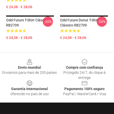
€ 24,38 - € 28,06
Odd Future T-Shirt Clássico
Odd Future Donut T-Shirt
-20%
-20%
RB2709
Clássico RB2709
€ 24,38 - € 28,06
€ 24,38 - € 28,06
Footer
Envio mundial
Compre com confiança
Enviamos para mais de 200 países
Protegido 24/7, do clique à
entrega
Garantia internacional
Pagamento 100% seguro
Oferecido no país de uso
PayPal / MasterCard / Visa