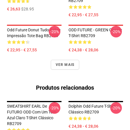
RB2709
€ 26,63
$28.95
€ 22,95 - € 27,55
Odd Future Donut Tudo Sobre
ODD FUTURE - GREEN Classic
-20%
-20%
Impressão Tote Bag RB2709
T-Shirt RB2709
€ 22,95 - € 27,55
€ 24,38 - € 28,06
VER MAIS
Produtos relacionados
SWEATSHIRT EARL De
Dolphin Odd Future T-Shirt
-20%
-20%
FUTURO ODD Com Um Tom
Clássico RB2709
Azul Claro T-Shirt Clássico
RB2709
€ 24,38 - € 28,06