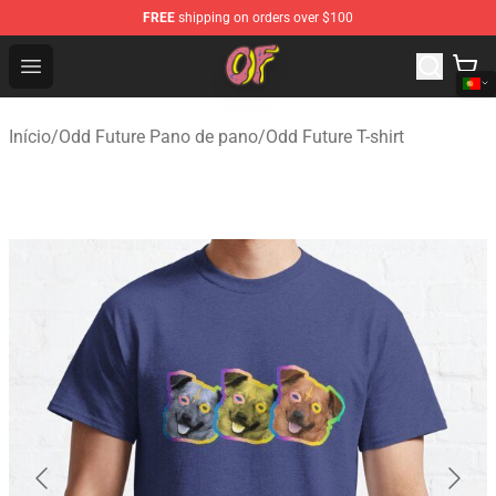
FREE
shipping on orders over $100
Odd Future Shop - Official Odd Future Merchandise Store
Open menu
Início
/
Odd Future Pano de pano
/
Odd Future T-shirt