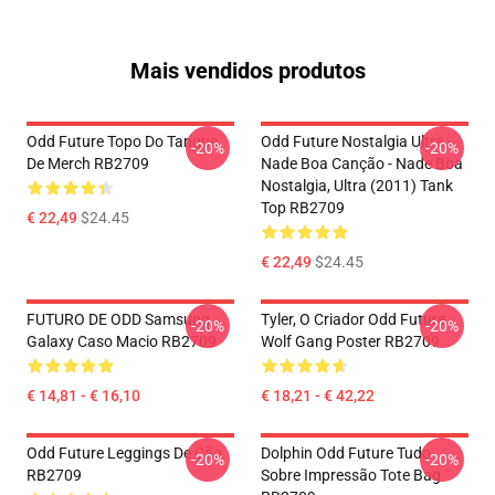
Mais vendidos produtos
Odd Future Topo Do Tanque
Odd Future Nostalgia Ultra -
-20%
-20%
De Merch RB2709
Nade Boa Canção - Nade Boa
Nostalgia, Ultra (2011) Tank
Top RB2709
€ 22,49
$24.45
€ 22,49
$24.45
FUTURO DE ODD Samsung
Tyler, O Criador Odd Future
-20%
-20%
Galaxy Caso Macio RB2709
Wolf Gang Poster RB2709
€ 14,81 - € 16,10
€ 18,21 - € 42,22
Odd Future Leggings De Cão
Dolphin Odd Future Tudo
-20%
-20%
RB2709
Sobre Impressão Tote Bag