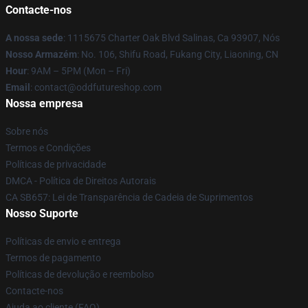
Contacte-nos
A nossa sede
: 1115675 Charter Oak Blvd Salinas, Ca 93907, Nós
Nosso Armazém
: No. 106, Shifu Road, Fukang City, Liaoning, CN
Hour
: 9AM – 5PM (Mon – Fri)
Email
: contact@oddfutureshop.com
Nossa empresa
Sobre nós
Termos e Condições
Políticas de privacidade
DMCA - Política de Direitos Autorais
CA SB657: Lei de Transparência de Cadeia de Suprimentos
Nosso Suporte
Políticas de envio e entrega
Termos de pagamento
Políticas de devolução e reembolso
Contacte-nos
Ajuda ao cliente (FAQ)