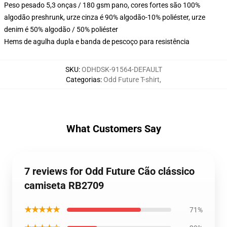
Peso pesado 5,3 onças / 180 gsm pano, cores fortes são 100%
algodão preshrunk, urze cinza é 90% algodão-10% poliéster, urze
denim é 50% algodão / 50% poliéster
Hems de agulha dupla e banda de pescoço para resistência
SKU
:
ODHDSK-91564-DEFAULT
Categorias
:
Odd Future T-shirt
,
What Customers Say
7 reviews for Odd Future Cão clássico
camiseta RB2709
★★★★★
71%