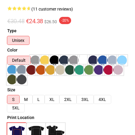
(11 customer reviews)
€30.48
€24.38
-20%
$26.50
Type
Unisex
Color
Default
Size
S
M
L
XL
2XL
3XL
4XL
5XL
Print Location