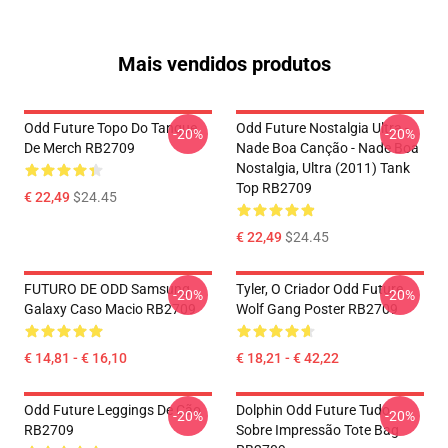
Mais vendidos produtos
Odd Future Topo Do Tanque
Odd Future Nostalgia Ultra -
-20%
-20%
De Merch RB2709
Nade Boa Canção - Nade Boa
Nostalgia, Ultra (2011) Tank
Top RB2709
€ 22,49
$24.45
€ 22,49
$24.45
FUTURO DE ODD Samsung
Tyler, O Criador Odd Future
-20%
-20%
Galaxy Caso Macio RB2709
Wolf Gang Poster RB2709
€ 14,81 - € 16,10
€ 18,21 - € 42,22
Odd Future Leggings De Cão
Dolphin Odd Future Tudo
-20%
-20%
RB2709
Sobre Impressão Tote Bag