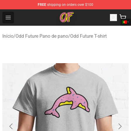
FREE
shipping on orders over $100
Odd Future Shop - Official Odd Future Merchandise Store
Open menu
Início
/
Odd Future Pano de pano
/
Odd Future T-shirt