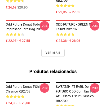
RB2709
€ 26,63
$28.95
€ 22,95 - € 27,55
Odd Future Donut Tudo Sobre
ODD FUTURE - GREEN Classic
-20%
-20%
Impressão Tote Bag RB2709
T-Shirt RB2709
€ 22,95 - € 27,55
€ 24,38 - € 28,06
VER MAIS
Produtos relacionados
Odd Future Donut T-Shirt
SWEATSHIRT EARL De
-20%
-20%
Clássico RB2709
FUTURO ODD Com Um Tom
Azul Claro T-Shirt Clássico
RB2709
€ 24,38 - € 28,06