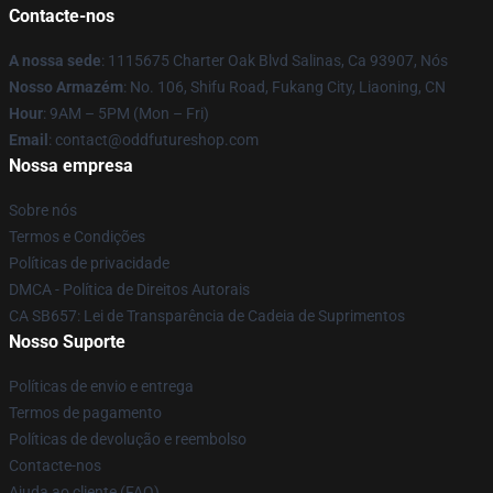
Contacte-nos
A nossa sede
: 1115675 Charter Oak Blvd Salinas, Ca 93907, Nós
Nosso Armazém
: No. 106, Shifu Road, Fukang City, Liaoning, CN
Hour
: 9AM – 5PM (Mon – Fri)
Email
: contact@oddfutureshop.com
Nossa empresa
Sobre nós
Termos e Condições
Políticas de privacidade
DMCA - Política de Direitos Autorais
CA SB657: Lei de Transparência de Cadeia de Suprimentos
Nosso Suporte
Políticas de envio e entrega
Termos de pagamento
Políticas de devolução e reembolso
Contacte-nos
Ajuda ao cliente (FAQ)