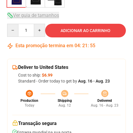
Ver guia de tamanhos
Quantity
ADICIONAR AO CARRINHO
Esta promoção termina em
04
:
21
:
54
Deliver to United States
Cost to ship:
$6.99
Standard - Order today to get by
Aug. 16 - Aug. 23
Production
Shipping
Delivered
Today
Aug. 12
Aug. 16 - Aug. 23
Transação segura
Entrega mundial na sua porta