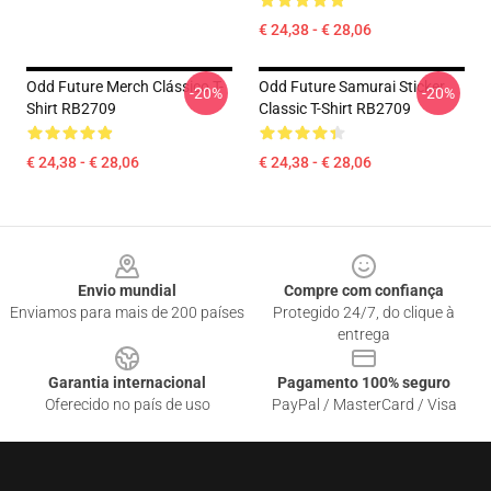
€ 24,38 - € 28,06
Odd Future Merch Clássico T-
Odd Future Samurai Sticker
-20%
-20%
Shirt RB2709
Classic T-Shirt RB2709
€ 24,38 - € 28,06
€ 24,38 - € 28,06
Footer
Envio mundial
Compre com confiança
Enviamos para mais de 200 países
Protegido 24/7, do clique à
entrega
Garantia internacional
Pagamento 100% seguro
Oferecido no país de uso
PayPal / MasterCard / Visa