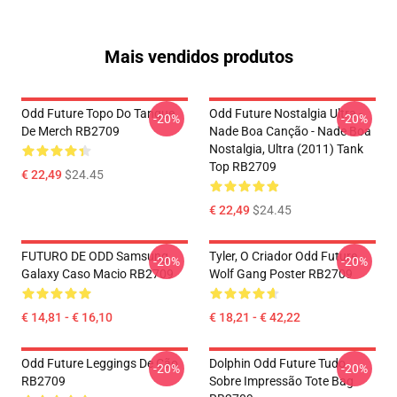
Mais vendidos produtos
Odd Future Topo Do Tanque
Odd Future Nostalgia Ultra -
-20%
-20%
De Merch RB2709
Nade Boa Canção - Nade Boa
Nostalgia, Ultra (2011) Tank
Top RB2709
€ 22,49
$24.45
€ 22,49
$24.45
FUTURO DE ODD Samsung
Tyler, O Criador Odd Future
-20%
-20%
Galaxy Caso Macio RB2709
Wolf Gang Poster RB2709
€ 14,81 - € 16,10
€ 18,21 - € 42,22
Odd Future Leggings De Cão
Dolphin Odd Future Tudo
-20%
-20%
RB2709
Sobre Impressão Tote Bag