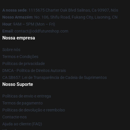
A nossa sede
: 1115675 Charter Oak Blvd Salinas, Ca 93907, Nós
Nosso Armazém
: No. 106, Shifu Road, Fukang City, Liaoning, CN
Hour
: 9AM – 5PM (Mon – Fri)
Email
: contact@oddfutureshop.com
Nossa empresa
Sobre nós
Termos e Condições
Políticas de privacidade
DMCA - Política de Direitos Autorais
CA SB657: Lei de Transparência de Cadeia de Suprimentos
Nosso Suporte
Políticas de envio e entrega
Termos de pagamento
Políticas de devolução e reembolso
Contacte-nos
Ajuda ao cliente (FAQ)