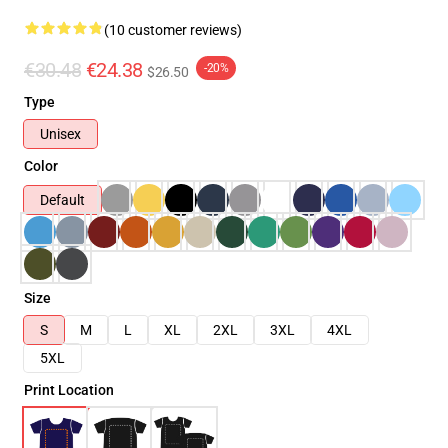
(10 customer reviews)
€30.48
€24.38
-20%
$26.50
Type
Unisex
Color
Default
Size
S
M
L
XL
2XL
3XL
4XL
5XL
Print Location