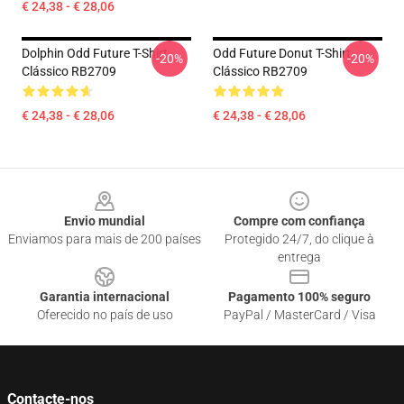
€ 24,38 - € 28,06
Dolphin Odd Future T-Shirt
Odd Future Donut T-Shirt
-20%
-20%
Clássico RB2709
Clássico RB2709
€ 24,38 - € 28,06
€ 24,38 - € 28,06
Footer
Envio mundial
Compre com confiança
Enviamos para mais de 200 países
Protegido 24/7, do clique à
entrega
Garantia internacional
Pagamento 100% seguro
Oferecido no país de uso
PayPal / MasterCard / Visa
Contacte-nos