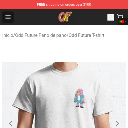
FREE
shipping on orders over $100
Odd Future Shop - Official Odd Future Merchandise Store
Open menu
Início
/
Odd Future Pano de pano
/
Odd Future T-shirt