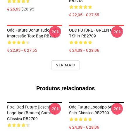
RB2709
€ 26,63
$28.95
€ 22,95 - € 27,55
Odd Future Donut Tudo Sobre
ODD FUTURE - GREEN Classic
-20%
-20%
Impressão Tote Bag RB2709
T-Shirt RB2709
€ 22,95 - € 27,55
€ 24,38 - € 28,06
VER MAIS
Produtos relacionados
Fixe. Odd Future Desenho Do
Odd Future Logotipo 666 T-
-20%
-20%
Logotipo (branco) Camisa
Shirt Clássico RB2709
Clássica RB2709
€ 24,38 - € 28,06