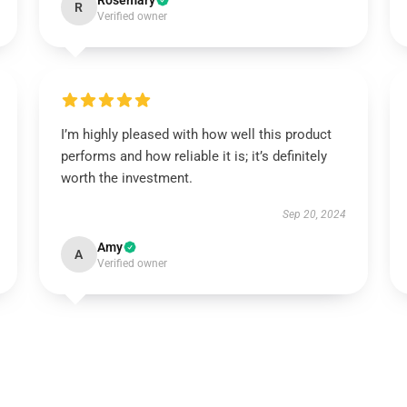
Rosemary
R
Verified owner
I’m highly pleased with how well this product
performs and how reliable it is; it’s definitely
worth the investment.
Sep 20, 2024
Amy
A
Verified owner