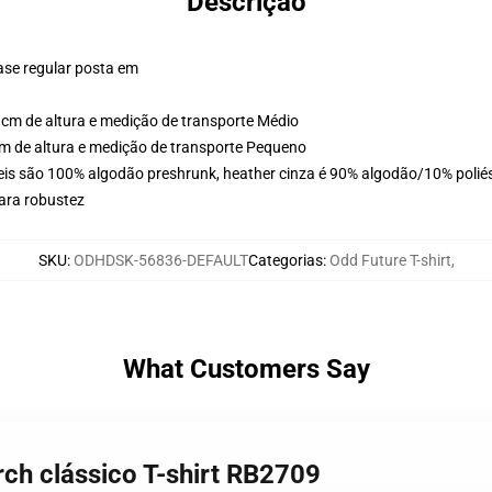
Descrição
ase regular posta em
cm de altura e medição de transporte Médio
m de altura e medição de transporte Pequeno
eis são 100% algodão preshrunk, heather cinza é 90% algodão/10% poliés
ara robustez
SKU
:
ODHDSK-56836-DEFAULT
Categorias
:
Odd Future T-shirt
,
What Customers Say
rch clássico T-shirt RB2709