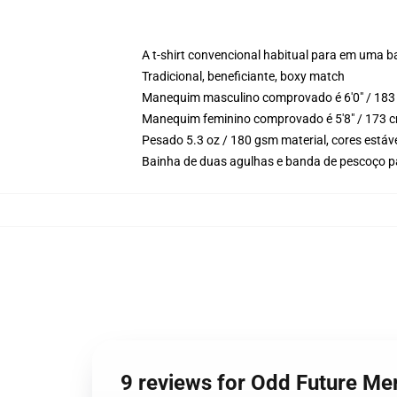
A t-shirt convencional habitual para em uma b
Tradicional, beneficiante, boxy match
Manequim masculino comprovado é 6'0" / 183 
Manequim feminino comprovado é 5'8" / 173 c
Pesado 5.3 oz / 180 gsm material, cores estáv
Bainha de duas agulhas e banda de pescoço p
9 reviews for Odd Future Me