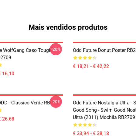
Mais vendidos produtos
-20%
re WolfGang Caso Tough
Odd Future Donut Poster RB
B2709
€ 18,21 - € 42,22
€ 16,10
-20%
DD - Clássico Verde RB2709
Odd Future Nostalgia Ultra -
Good Song - Swim Good Nost
Ultra (2011) Mochila RB2709
€ 26,68
€ 33,94 - € 38,18