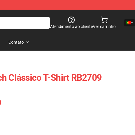
Atendimento ao cliente
Ver carrinho
Contato
h Clássico T-Shirt RB2709
)