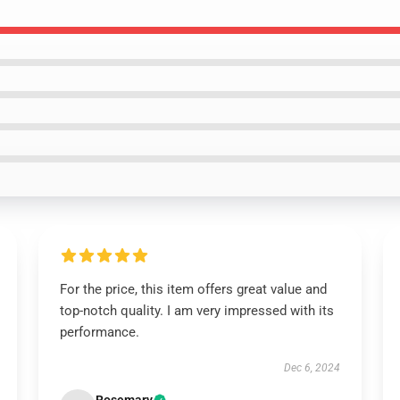
For the price, this item offers great value and
top-notch quality. I am very impressed with its
performance.
Dec 6, 2024