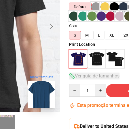
Default
Size
S
M
L
XL
2X
Print Location
Ver guia de tamanhos
blank template
Quantity
Esta promoção termina
Deliver to United States