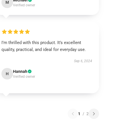
Michael
M
Verified owner
I’m thrilled with this product. It’s excellent
quality, practical, and ideal for everyday use.
Sep 6, 2024
Hannah
H
Verified owner
1
/
2