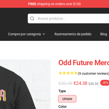
FREE
shipping on orders over $100
re
Compre por categoria
Rastreamento de pedido
Blog
Odd Future Merc
(9 customer reviews
€30.48
€24.38
-20%
$26.50
Type
Unisex
Color