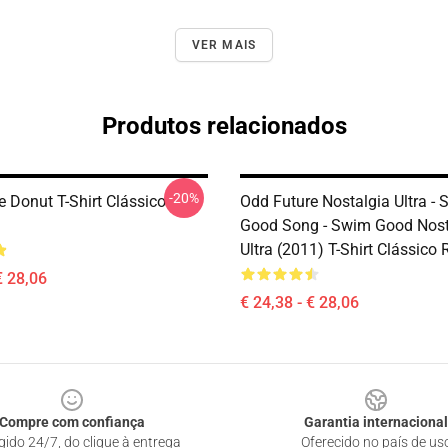
VER MAIS
Produtos relacionados
-20%
e Donut T-Shirt Clássico
Odd Future Nostalgia Ultra -
Good Song - Swim Good Nost
Ultra (2011) T-Shirt Clássico
€ 28,06
€ 24,38 - € 28,06
Compre com confiança
Garantia internacional
gido 24/7, do clique à entrega
Oferecido no país de us