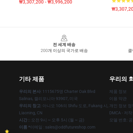
₩3,307,200 - ₩3,996,200
₩3,307,20
Footer
전 세계 배송
200개 이상의 국가로 배송
클
기타 제품
우리의 
우리의 본사
: 1115675명 Charter Oak Blvd
제품 정보
Salinas, 캘리포니아 93907, 미국
이용 약관
우리의 창고
: 아니오 106의 Shifu 도로, Fukang 시,
개인 정보 정
Liaoning, CN
DMCA - 저
시간 :
: 오전 9시 ~ 오후 5시 (월 ~ 금)
모델 번호: 
이름 *
이메일 : sales@oddfutureshop.com