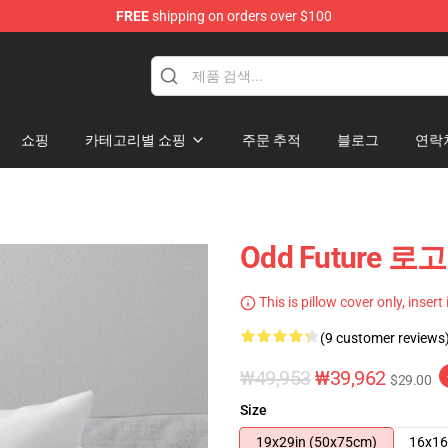
FREE
shipping on orders over $100
re
쇼핑
카테고리별 쇼핑
주문 추적
블로그
연락
Odd Future 로
This is pillow cover only, insert
(9 customer reviews
₩49,953
₩39,962
$29.00
Size
19x29in (50x75cm)
16x16