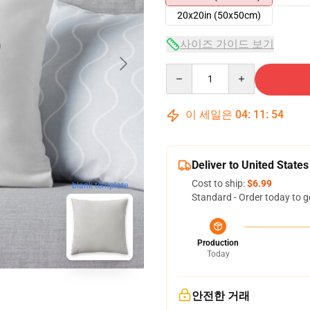
20x20in (50x50cm)
사이즈 가이드 보기
Quantity
이 세일은
04
:
11
:
53
Deliver to United States
Cost to ship:
$6.99
blank template
Standard - Order today to g
Production
Today
안전한 거래