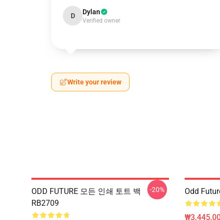
Dylan
D
Verified owner
Write your review
-20%
ODD FUTURE 모든 인쇄 토트 백
Odd Fut
RB2709
₩3,445,00