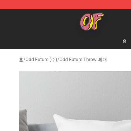
Odd Future Shop - Official Odd Future Merchandise Sto
홈
홈
/
Odd Future (주)
/
Odd Future Throw 베개