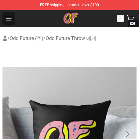
FREE
shipping on orders over $100
Odd Future Shop - Official Odd Future Merchandise Store
Open menu
홈
/
Odd Future (주)
/
Odd Future Throw 베개