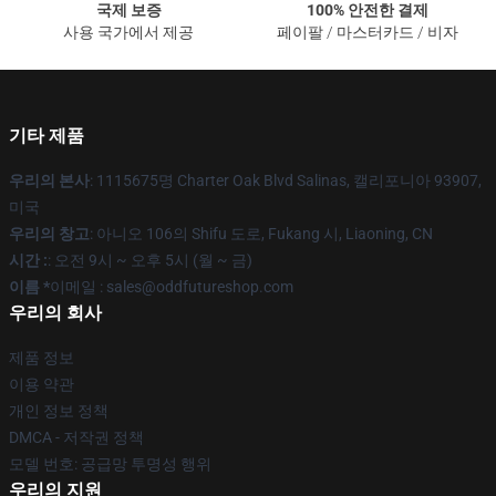
국제 보증
100% 안전한 결제
사용 국가에서 제공
페이팔 / 마스터카드 / 비자
기타 제품
우리의 본사
: 1115675명 Charter Oak Blvd Salinas, 캘리포니아 93907,
미국
우리의 창고
: 아니오 106의 Shifu 도로, Fukang 시, Liaoning, CN
시간 :
: 오전 9시 ~ 오후 5시 (월 ~ 금)
이름 *
이메일 : sales@oddfutureshop.com
우리의 회사
제품 정보
이용 약관
개인 정보 정책
DMCA - 저작권 정책
모델 번호: 공급망 투명성 행위
우리의 지원