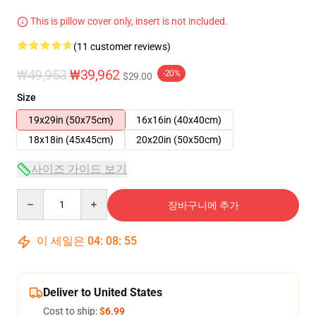
This is pillow cover only, insert is not included.
(11 customer reviews)
₩49,953
₩39,962
-20%
$29.00
Size
19x29in (50x75cm)
16x16in (40x40cm)
18x18in (45x45cm)
20x20in (50x50cm)
사이즈 가이드 보기
Quantity
장바구니에 추가
이 세일은
04
:
08
:
54
Deliver to United States
Cost to ship:
$6.99