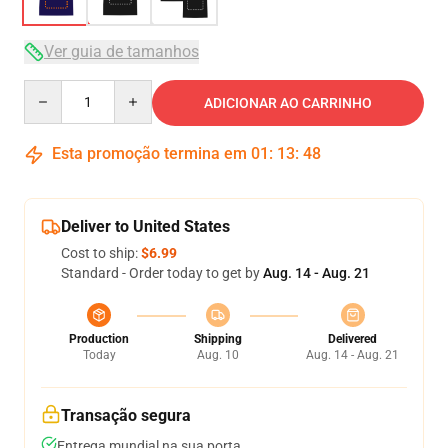
Ver guia de tamanhos
Quantity
ADICIONAR AO CARRINHO
Esta promoção termina em
01
:
13
:
47
Deliver to United States
Cost to ship:
$6.99
Standard - Order today to get by
Aug. 14 - Aug. 21
Production
Shipping
Delivered
Today
Aug. 10
Aug. 14 - Aug. 21
Transação segura
Entrega mundial na sua porta