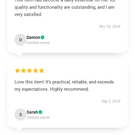
This item has become a daily essential for me. Its
quality and functionality are outstanding, and I am
very satisfied.
Nov 26, 2024
Damon
D
Verified owner
Love this item! It’s practical, reliable, and exceeds
my expectations. Highly recommend.
Sep 3, 2024
Sarah
S
Verified owner