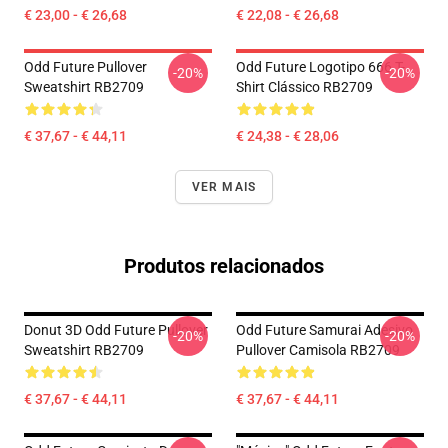
€ 23,00 - € 26,68
€ 22,08 - € 26,68
Odd Future Pullover
Odd Future Logotipo 666 T-
-20%
-20%
Sweatshirt RB2709
Shirt Clássico RB2709
€ 37,67 - € 44,11
€ 24,38 - € 28,06
VER MAIS
Produtos relacionados
Donut 3D Odd Future Pullover
Odd Future Samurai Adesivo
-20%
-20%
Sweatshirt RB2709
Pullover Camisola RB2709
€ 37,67 - € 44,11
€ 37,67 - € 44,11