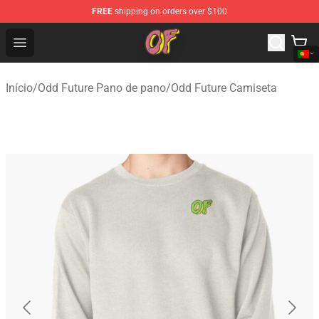
FREE
shipping on orders over $100
Odd Future Shop - Official Odd Future Merchandise Store
Open menu
Início
/
Odd Future Pano de pano
/
Odd Future Camiseta