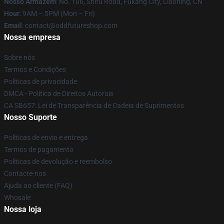
Nosso Armazém
: No. 106, Shifu Road, Fukang City, Liaoning, CN
Hour
: 9AM – 5PM (Mon – Fri)
Email
: contact@oddfutureshop.com
Nossa empresa
Sobre nós
Termos e Condições
Políticas de privacidade
DMCA - Política de Direitos Autorais
CA SB657: Lei de Transparência de Cadeia de Suprimentos
Nosso Suporte
Políticas de envio e entrega
Termos de pagamento
Políticas de devolução e reembolso
Contacte-nos
Ajuda ao cliente (FAQ)
Whosale
Nossa loja