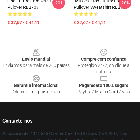
Odd Future Camiseta De
"Música" Odd Future Fonte
-20%
-20%
Pulôver RB2709
Pullover Sweatshirt RB2709
€ 37,67 - € 44,11
€ 37,67 - € 44,11
Footer
Envio mundial
Compre com confiança
Enviamos para mais de 200 países
Protegido 24/7, do clique à
entrega
Garantia internacional
Pagamento 100% seguro
Oferecido no país de uso
PayPal / MasterCard / Visa
Contacte-nos
A nossa sede
: 1115675 Charter Oak Blvd Salinas, Ca 93907, Nós