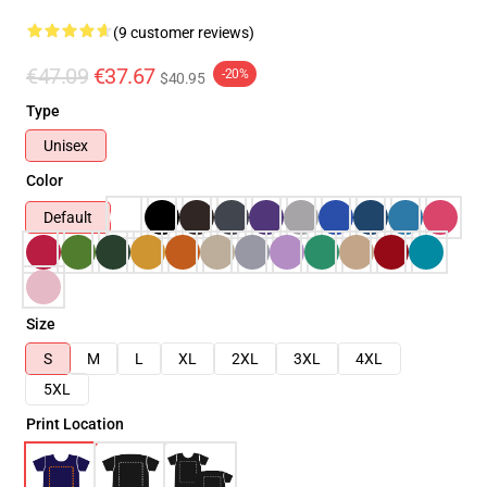
(9 customer reviews)
€47.09
€37.67
-20%
$40.95
Type
Unisex
Color
Default
Size
S
M
L
XL
2XL
3XL
4XL
5XL
Print Location