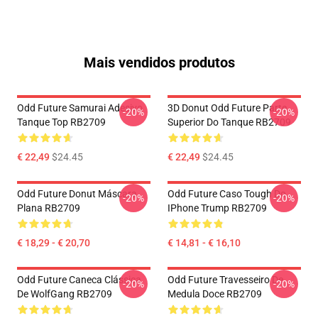
Mais vendidos produtos
Odd Future Samurai Adesivo
3D Donut Odd Future Parte
-20%
-20%
Tanque Top RB2709
Superior Do Tanque RB2709
€ 22,49
$24.45
€ 22,49
$24.45
Odd Future Donut Máscara
Odd Future Caso Tough Do
-20%
-20%
Plana RB2709
IPhone Trump RB2709
€ 18,29 - € 20,70
€ 14,81 - € 16,10
Odd Future Caneca Clássica
Odd Future Travesseiro De
-20%
-20%
De WolfGang RB2709
Medula Doce RB2709