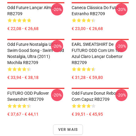
Odd Future Lançar Almofada
Caneca Clássica Do Futuro
-20%
-20%
RB2709
Estranho RB2709
€ 22,08 - € 26,68
€ 23,00 - € 26,68
Odd Future Nostalgia Ultra -
EARL SWEATSHIRT De
-20%
-20%
Swim Good Song - Swim Good
FUTURO ODD Com Um Tom
Nostalgia, Ultra (2011)
Azul Claro Lançar Cobertor
Mochila RB2709
RB2709
€ 33,94 - € 38,18
€ 31,28 - € 59,80
FUTURO ODD Pullover
Odd Future Donut Reboque
-20%
-20%
Sweatshirt RB2709
Com Capuz RB2709
€ 37,67 - € 44,11
€ 39,51 - € 45,95
VER MAIS