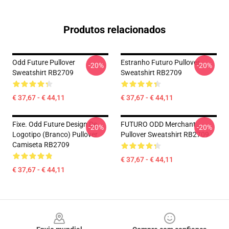
Produtos relacionados
Odd Future Pullover
Estranho Futuro Pullover
-20%
-20%
Sweatshirt RB2709
Sweatshirt RB2709
€ 37,67 - € 44,11
€ 37,67 - € 44,11
Fixe. Odd Future Design De
FUTURO ODD Merchant
-20%
-20%
Logotipo (branco) Pullover
Pullover Sweatshirt RB2709
Camiseta RB2709
€ 37,67 - € 44,11
€ 37,67 - € 44,11
Footer