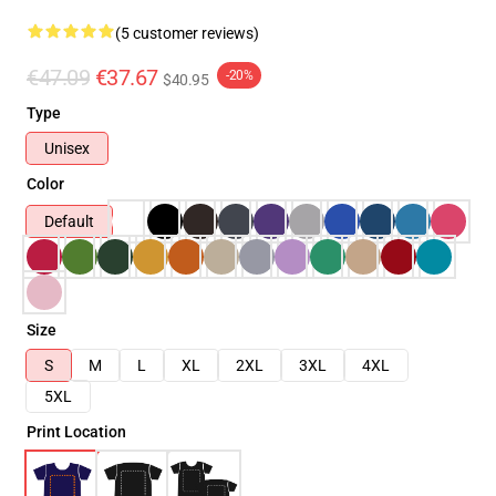
(5 customer reviews)
€47.09
€37.67
-20%
$40.95
Type
Unisex
Color
Default
Size
S
M
L
XL
2XL
3XL
4XL
5XL
Print Location