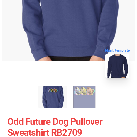
blank template
Odd Future Dog Pullover
Sweatshirt RB2709