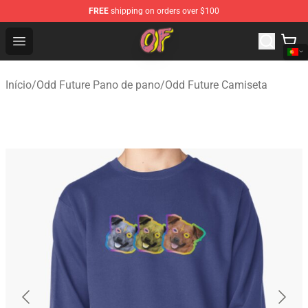
FREE
shipping on orders over $100
Odd Future Shop - Official Odd Future Merchandise Store
Open menu
Início
/
Odd Future Pano de pano
/
Odd Future Camiseta