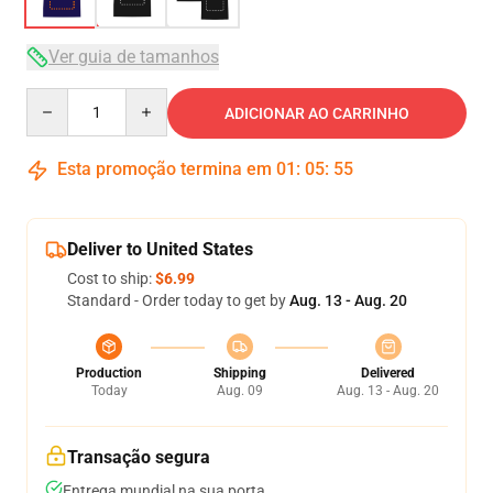
Ver guia de tamanhos
Quantity
ADICIONAR AO CARRINHO
Esta promoção termina em
01
:
05
:
54
Deliver to United States
Cost to ship:
$6.99
Standard - Order today to get by
Aug. 13 - Aug. 20
Production
Shipping
Delivered
Today
Aug. 09
Aug. 13 - Aug. 20
Transação segura
Entrega mundial na sua porta