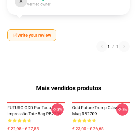
A
Verified owner
Write your review
1
/
1
Mais vendidos produtos
FUTURO ODD Por Toda A
Odd Future Trump Clássico
-20%
-20%
Impressão Tote Bag RB2709
Mug RB2709
€ 22,95 - € 27,55
€ 23,00 - € 26,68