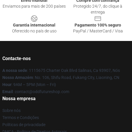
Envio mundial
Compre com confiança
Enviamos para mais de 200 países
Protegido 24/7, do clique à
entrega
Garantia internacional
Pagamento 100% seguro
Oferecido no país de uso
PayPal / MasterCard / Visa
Contacte-nos
A nossa sede
: 1115675 Charter Oak Blvd Salinas, Ca 93907, Nós
Nosso Armazém
: No. 106, Shifu Road, Fukang City, Liaoning, CN
Hour
: 9AM – 5PM (Mon – Fri)
Email
: contact@oddfutureshop.com
Nossa empresa
Sobre nós
Termos e Condições
Políticas de privacidade
DMCA - Política de Direitos Autorais