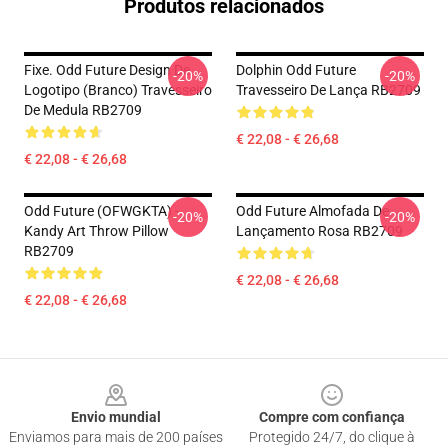
Produtos relacionados
Fixe. Odd Future Design De
Dolphin Odd Future
-20%
-20%
Logotipo (branco) Travesseiro
Travesseiro De Lança RB2709
De Medula RB2709
€ 22,08 - € 26,68
€ 22,08 - € 26,68
Odd Future (OFWGKTA) -
Odd Future Almofada De
-20%
-20%
Kandy Art Throw Pillow
Lançamento Rosa RB2709
RB2709
€ 22,08 - € 26,68
€ 22,08 - € 26,68
Footer
Envio mundial
Compre com confiança
Enviamos para mais de 200 países
Protegido 24/7, do clique à