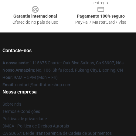
entrega
Garantia internacional
Pagamento 100% seguro
Oferecido no país de uso
PayPal / MasterCard / Visa
Contacte-nos
A nossa sede
: 1115675 Charter Oak Blvd Salinas, Ca 93907, Nós
Nosso Armazém
: No. 106, Shifu Road, Fukang City, Liaoning, CN
Hour
: 9AM – 5PM (Mon – Fri)
Email
: contact@oddfutureshop.com
Nossa empresa
Sobre nós
Termos e Condições
Políticas de privacidade
DMCA - Política de Direitos Autorais
CA SB657: Lei de Transparência de Cadeia de Suprimentos