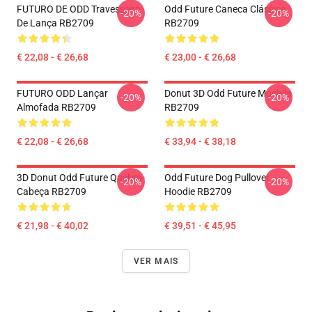
FUTURO DE ODD Travesseiro
Odd Future Caneca Clássica
-20%
-20%
De Lança RB2709
RB2709
€ 22,08 - € 26,68
€ 23,00 - € 26,68
FUTURO ODD Lançar
Donut 3D Odd Future Mochila
-20%
-20%
Almofada RB2709
RB2709
€ 22,08 - € 26,68
€ 33,94 - € 38,18
3D Donut Odd Future Quebra-
Odd Future Dog Pullover
-20%
-20%
Cabeça RB2709
Hoodie RB2709
€ 21,98 - € 40,02
€ 39,51 - € 45,95
VER MAIS