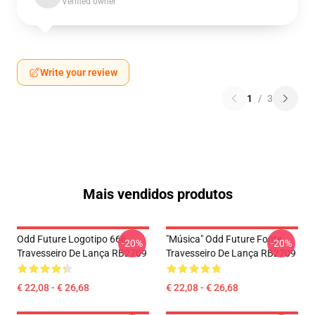
Verified owner
Write your review
1
/
3
Mais vendidos produtos
Odd Future Logotipo 666
"Música" Odd Future Fonte
-20%
-20%
Travesseiro De Lança RB2709
Travesseiro De Lança RB2709
€ 22,08 - € 26,68
€ 22,08 - € 26,68