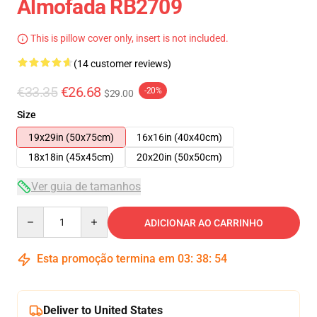
Almofada RB2709
This is pillow cover only, insert is not included.
(14 customer reviews)
€33.35
€26.68
-20%
$29.00
Size
19x29in (50x75cm)
16x16in (40x40cm)
18x18in (45x45cm)
20x20in (50x50cm)
Ver guia de tamanhos
Quantity
ADICIONAR AO CARRINHO
Esta promoção termina em
03
:
38
:
54
Deliver to United States