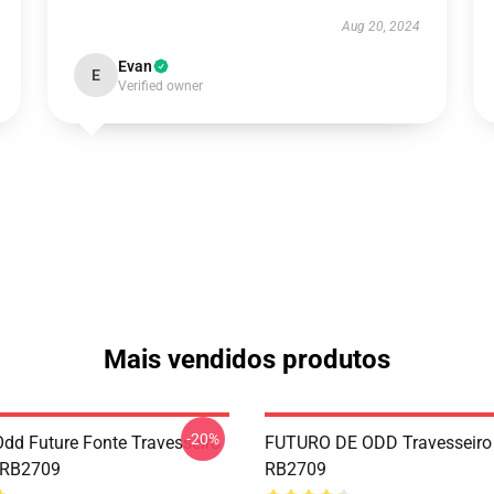
Aug 20, 2024
Evan
E
Verified owner
Mais vendidos produtos
-20%
Odd Future Fonte Travesseiro
FUTURO DE ODD Travesseiro
 RB2709
RB2709