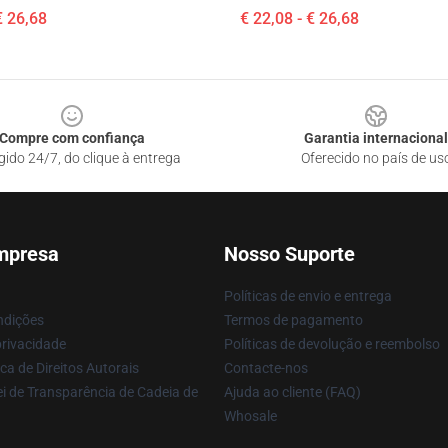
€ 26,68
€ 22,08 - € 26,68
Compre com confiança
Garantia internacional
gido 24/7, do clique à entrega
Oferecido no país de us
mpresa
Nosso Suporte
Políticas de envio e entrega
ndições
Termos de pagamento
privacidade
Políticas de devolução e reembolso
ca de Direitos Autorais
Contacte-nos
i de Transparência de Cadeia de
Ajuda ao cliente (FAQ)
Whosale