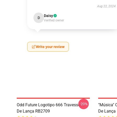
Aug 22, 2024
Daisy
D
Verified owner
Write your review
-20%
Odd Future Logotipo 666 Travesseiro
"Música" 
De Lança RB2709
De Lança