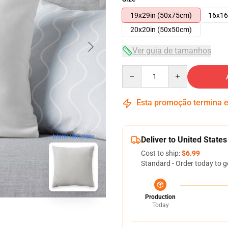
19x29in (50x75cm)
16x16
20x20in (50x50cm)
Ver guia de tamanhos
Quantity
Esta promoção termina
blank template
Deliver to United States
Cost to ship:
$6.99
Standard - Order today to g
Production
Today