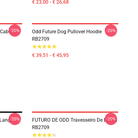
€ 23,00 - € 26,68
-20%
-20%
-Cabeça
Odd Future Dog Pullover Hoodie
RB2709
€ 39,51 - € 45,95
-20%
-20%
 Lança
FUTURO DE ODD Travesseiro De Lança
RB2709