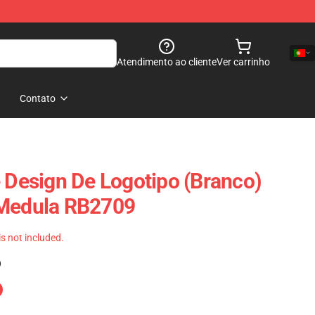
Atendimento ao cliente
Ver carrinho
Contato
e Design De Logotipo (branco)
 Medula RB2709
 is not included.
)