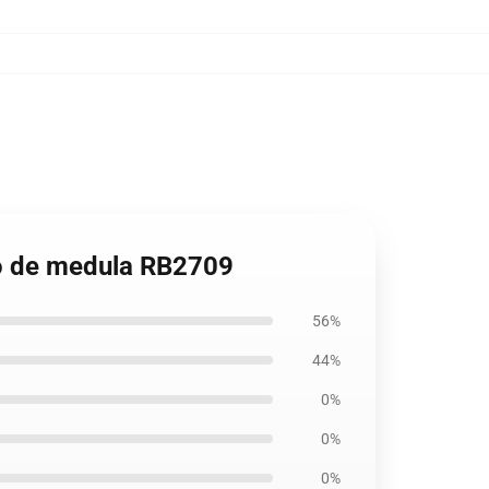
iro de medula RB2709
56%
44%
0%
0%
0%