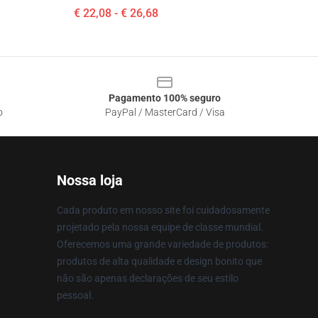
€ 22,08 - € 26,68
Pagamento 100% seguro
o
PayPal / MasterCard / Visa
Nossa loja
Cada produto em nosso site foi cuidadosamente
projetado pela nossa equipe de classe mundial.
Oferecemos uma grande variedade de produtos:
produtos de alta qualidade e design bonito que
não são apenas declarações de seu estilo
pessoal.