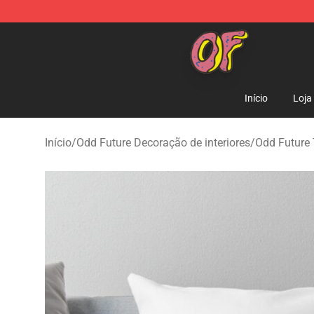
Odd Future Shop - Official Odd Future Merchandise Sto
Início
Loja
Início
/
Odd Future Decoração de interiores
/
Odd Future 