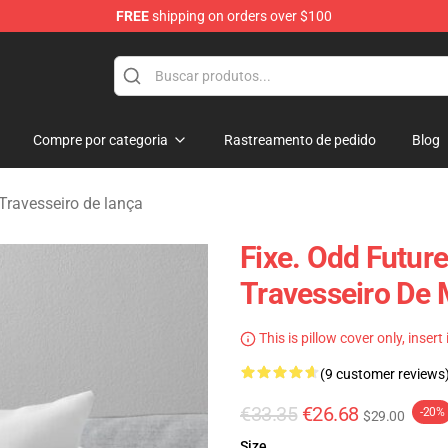
FREE
shipping on orders over $100
re
Compre por categoria
Rastreamento de pedido
Blog
Travesseiro de lança
Fixe. Odd Futur
Travesseiro De
This is pillow cover only, insert
(9 customer reviews
€33.35
€26.68
-20%
$29.00
Size