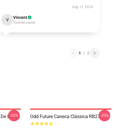
Aug 15, 2024
Vincent
V
Verified owner
1
/
2
-20%
-20%
 De Lança
Odd Future Caneca Clássica RB2709