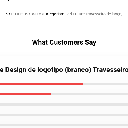
SKU
:
ODHDSK-84167
Categorias
:
Odd Future Travesseiro de lança
,
What Customers Say
ure Design de logotipo (branco) Travesse