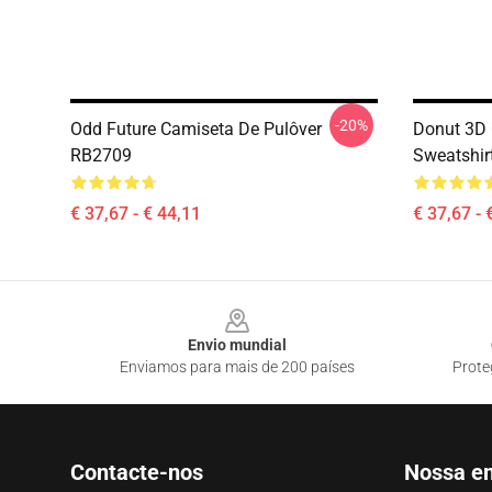
-20%
Odd Future Camiseta De Pulôver
Donut 3D 
RB2709
Sweatshir
€ 37,67 - € 44,11
€ 37,67 - 
Footer
Envio mundial
Enviamos para mais de 200 países
Prote
Contacte-nos
Nossa e