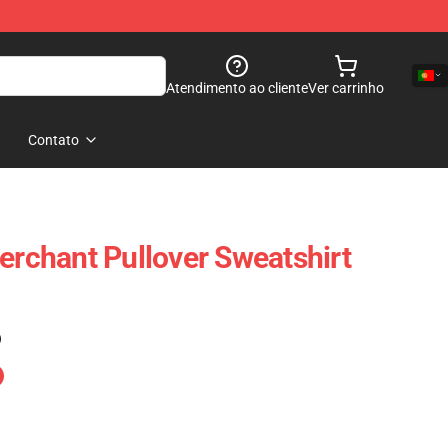
Atendimento ao cliente
Ver carrinho
Contato
chant Pullover Sweatshirt
)