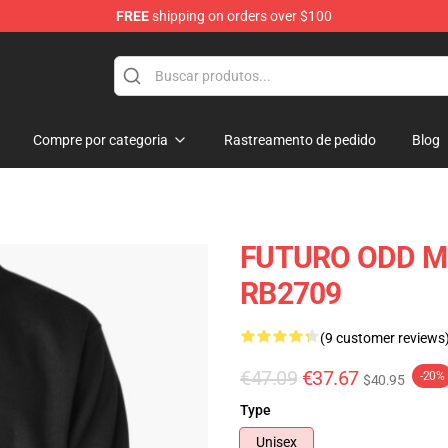
FREE
shipping on orders over $100
re
Compre por categoria
Rastreamento de pedido
Blog
FUTURO ODD Mer
RB2709
(9 customer reviews
€47.09
€37.67
-20%
$40.95
Type
Unisex