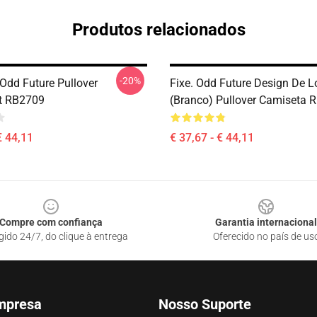
Produtos relacionados
-20%
Odd Future Pullover
Fixe. Odd Future Design De L
t RB2709
(branco) Pullover Camiseta 
€ 44,11
€ 37,67 - € 44,11
Compre com confiança
Garantia internacional
gido 24/7, do clique à entrega
Oferecido no país de us
mpresa
Nosso Suporte