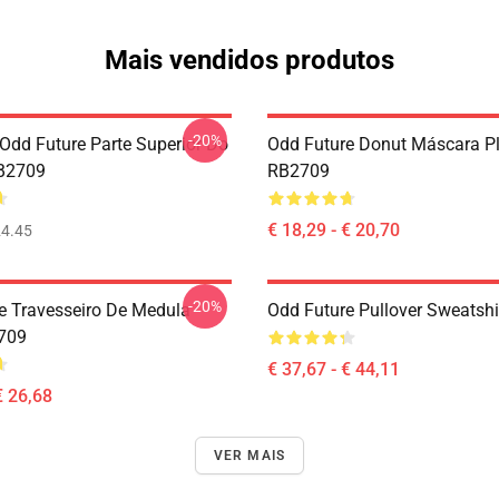
Mais vendidos produtos
-20%
Odd Future Parte Superior Do
Odd Future Donut Máscara P
B2709
RB2709
€ 18,29 - € 20,70
4.45
-20%
e Travesseiro De Medula
Odd Future Pullover Sweatsh
709
€ 37,67 - € 44,11
€ 26,68
VER MAIS