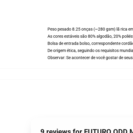
Peso pesado 8.25 onças (~280 gsm) lã rica e
As cores estáveis são 80% algodão, 20% poliés
Bolsa de entrada bolso, correspondente cordã
De origem ética, seguindo os requisitos mundia
Observar: Se acontecer de você gostar de seus
9 reviews for FUTURO ODD M