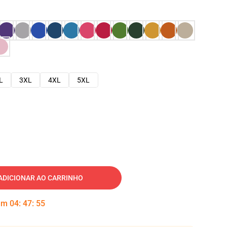
L
3XL
4XL
5XL
ADICIONAR AO CARRINHO
 em
04
:
47
:
54