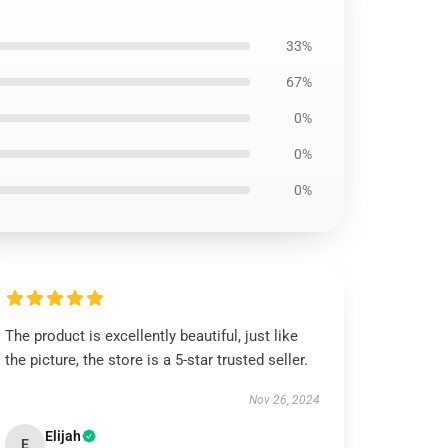
33%
67%
0%
0%
0%
The product is excellently beautiful, just like
the picture, the store is a 5-star trusted seller.
Nov 26, 2024
Elijah
E