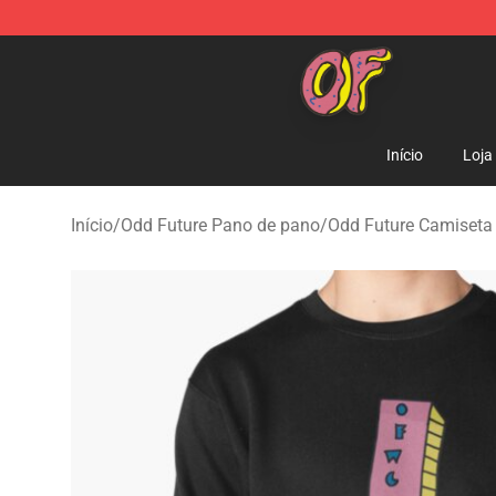
Odd Future Shop - Official Odd Future Merchandise Sto
Início
Loja
Início
/
Odd Future Pano de pano
/
Odd Future Camiseta