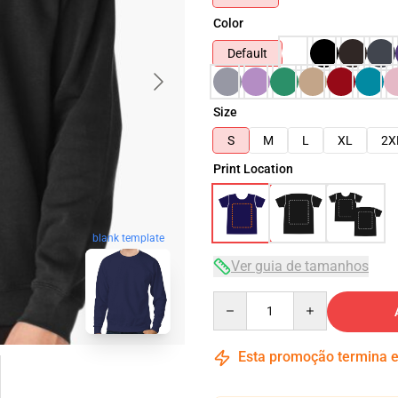
Color
Default
Size
S
M
L
XL
2X
Print Location
blank template
Ver guia de tamanhos
Quantity
Esta promoção termina