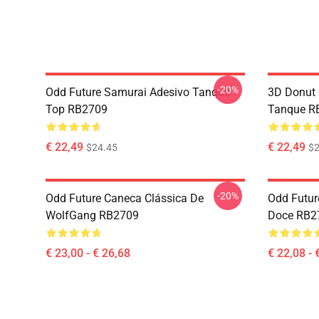
-20%
Odd Future Samurai Adesivo Tanque
3D Donut 
Top RB2709
Tanque R
€ 22,49
€ 22,49
$24.45
$2
-20%
Odd Future Caneca Clássica De
Odd Futur
WolfGang RB2709
Doce RB2
€ 23,00 - € 26,68
€ 22,08 - 