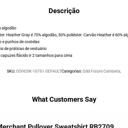
Descrição
m algodão
ter. Heather Gray é 70% algodão, 30% poliéster. Carvão Heather é 60% al
o e punhos de costelas
is de práticas de vestuário
 capuzes flácido ir 2 tamanhos para cima
SKU
:
ODHDSK-16761-DEFAULT
Categorias
:
Odd Future Camiseta
,
What Customers Say
erchant Pullover Sweatshirt RB2709