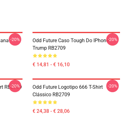
-20%
-20%
lana
Odd Future Caso Tough Do IPhone
Trump RB2709
€ 14,81 - € 16,10
-20%
-20%
irt RB2709
Odd Future Logotipo 666 T-Shirt
Clássico RB2709
€ 24,38 - € 28,06