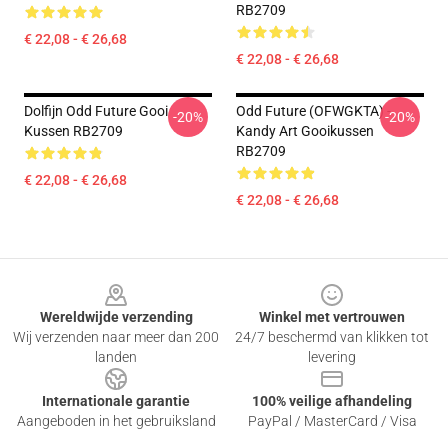
RB2709
€ 22,08 - € 26,68
€ 22,08 - € 26,68
Dolfijn Odd Future Gooi
Odd Future (OFWGKTA) -
-20%
-20%
Kussen RB2709
Kandy Art Gooikussen
RB2709
€ 22,08 - € 26,68
€ 22,08 - € 26,68
Footer
Wereldwijde verzending
Winkel met vertrouwen
Wij verzenden naar meer dan 200
24/7 beschermd van klikken tot
landen
levering
Internationale garantie
100% veilige afhandeling
Aangeboden in het gebruiksland
PayPal / MasterCard / Visa