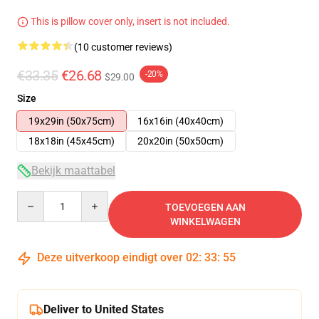
This is pillow cover only, insert is not included.
(10 customer reviews)
€33.35
€26.68
-20%
$29.00
Size
19x29in (50x75cm)
16x16in (40x40cm)
18x18in (45x45cm)
20x20in (50x50cm)
Bekijk maattabel
Quantity
TOEVOEGEN AAN
WINKELWAGEN
Deze uitverkoop eindigt over
02
:
33
:
54
Deliver to United States