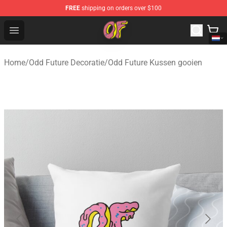
FREE
shipping on orders over $100
Odd Future Shop - Official Odd Future Merchandise Store
Open menu
Home
/
Odd Future Decoratie
/
Odd Future Kussen gooien