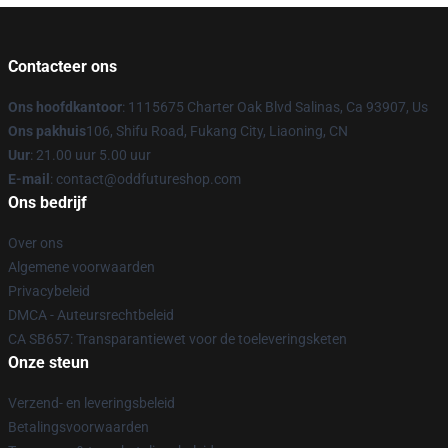
Contacteer ons
Ons hoofdkantoor
: 1115675 Charter Oak Blvd Salinas, Ca 93907, Us
Ons pakhuis
106, Shifu Road, Fukang City, Liaoning, CN
Uur
: 21.00 uur 5.00 uur
E-mail
: contact@oddfutureshop.com
Ons bedrijf
Over ons
Algemene voorwaarden
Privacybeleid
DMCA - Auteursrechtbeleid
CA SB657: Transparantiewet voor de toeleveringsketen
Onze steun
Verzend- en leveringsbeleid
Betalingsvoorwaarden