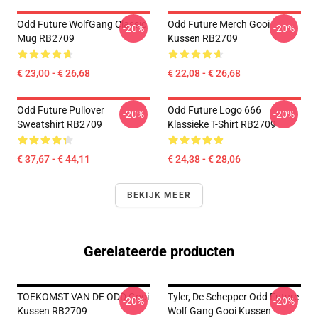
Odd Future WolfGang Classic
Odd Future Merch Gooi
-20%
-20%
Mug RB2709
Kussen RB2709
€ 23,00 - € 26,68
€ 22,08 - € 26,68
Odd Future Pullover
Odd Future Logo 666
-20%
-20%
Sweatshirt RB2709
Klassieke T-Shirt RB2709
€ 37,67 - € 44,11
€ 24,38 - € 28,06
BEKIJK MEER
Gerelateerde producten
TOEKOMST VAN DE ODD Gooi
Tyler, De Schepper Odd Future
-20%
-20%
Kussen RB2709
Wolf Gang Gooi Kussen