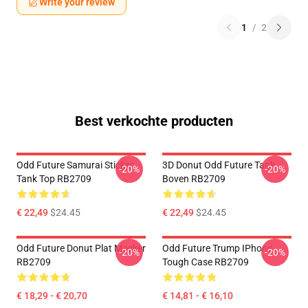
Write your review
1
/
2
Best verkochte producten
Odd Future Samurai Sticker
3D Donut Odd Future Tank
-20%
-20%
Tank Top RB2709
Boven RB2709
€ 22,49
$24.45
€ 22,49
$24.45
Odd Future Donut Plat Masker
Odd Future Trump IPhone
-20%
-20%
RB2709
Tough Case RB2709
€ 18,29 - € 20,70
€ 14,81 - € 16,10