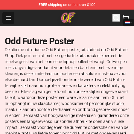
FREE
shipping on orders over $100
Odd Future Shop - Official Odd Future Merchandise Store
Open menu
Odd Future Poster
De ultieme introductie Odd Future poster, uitsluitend op Odd Future
Shop! Dek je muren af met een gedurfde uitspraak die perfect de
rebelse geest van het iconische hiphop collectief vangt. Ontworpen
met zorgvuldige aandacht voor detail en barstend met levendige
kleuren, is deze limited-edition poster een absolute must-have voor
elke die-hard fan. Dompel jezelf onder in de wereld van Odd Future
terwijl je kijkt naar hun groter-dan-leven karakters en elektricifying
beelden. Elke slag van genie toont hun unieke stijl en ongeëvenaard
talent, waardoor deze poster een ware verzamelaar item. Of u het
nu ophangt in uw slaapkamer, woonkamer of persoonlijke studio,
maak u klaar om hoofden te draaien en ontbrand gesprekken onder
vrienden. Gemaakt van hoogwaardige materialen, garanderen onze
posters een lange levensduur zonder afbreuk te doen aan visuele
impact. Gemaakt voor degenen die durven te onderscheiden van de
menigte, trots uw liefde tonen voor Odd Future met ongeëvenaard