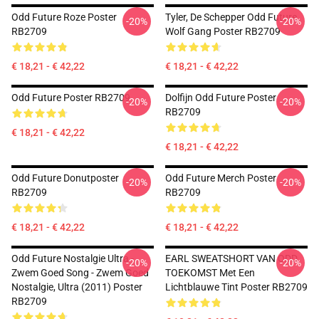
Odd Future Roze Poster
Tyler, De Schepper Odd Future
-20%
-20%
RB2709
Wolf Gang Poster RB2709
€ 18,21 - € 42,22
€ 18,21 - € 42,22
Odd Future Poster RB2709
Dolfijn Odd Future Poster
-20%
-20%
RB2709
€ 18,21 - € 42,22
€ 18,21 - € 42,22
Odd Future Donutposter
Odd Future Merch Poster
-20%
-20%
RB2709
RB2709
€ 18,21 - € 42,22
€ 18,21 - € 42,22
Odd Future Nostalgie Ultra -
EARL SWEATSHORT VAN ODD
-20%
-20%
Zwem Goed Song - Zwem Goed
TOEKOMST Met Een
Nostalgie, Ultra (2011) Poster
Lichtblauwe Tint Poster RB2709
RB2709