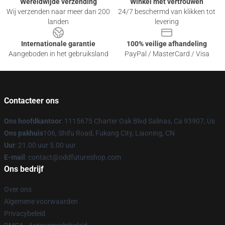
Wereldwijde verzending
Winkel met vertrouwen
Wij verzenden naar meer dan 200
24/7 beschermd van klikken tot
landen
levering
Internationale garantie
100% veilige afhandeling
Aangeboden in het gebruiksland
PayPal / MasterCard / Visa
Contacteer ons
Ons hoofdkantoor
: 1115675 Charter Oak Blvd Salinas, Ca 93907, Us
Ons pakhuis
106, Shifu Road, Fukang City, Liaoning, CN
Uur
: 21.00 uur 5.00 uur
E-mail
: contact@oddfutureshop.com
Ons bedrijf
Over ons
Algemene voorwaarden
Privacybeleid