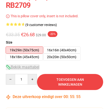
RB2709
This is pillow cover only, insert is not included.
(9 customer reviews)
€33.35
€26.68
-20%
$29.00
Size
19x29in (50x75cm)
16x16in (40x40cm)
18x18in (45x45cm)
20x20in (50x50cm)
Bekijk maattabel
Quantity
TOEVOEGEN AAN
WINKELWAGEN
Deze uitverkoop eindigt over
00
:
55
:
54