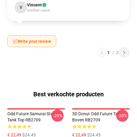
Vincent
V
Verified owner
Write your review
1
/
2
Best verkochte producten
Odd Future Samurai Sticker
3D Donut Odd Future Tank
-20%
-20%
Tank Top RB2709
Boven RB2709
€ 22,49
$24.45
€ 22,49
$24.45