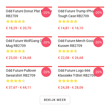
Odd Future Donut Plat Masker
Odd Future Trump IPhone
-20%
-20%
RB2709
Tough Case RB2709
€ 18,29 - € 20,70
€ 14,81 - € 16,10
Odd Future WolfGang Classic
Odd Future Merch Gooi
-20%
-20%
Mug RB2709
Kussen RB2709
€ 23,00 - € 26,68
€ 22,08 - € 26,68
Odd Future Pullover
Odd Future Logo 666
-20%
-20%
Sweatshirt RB2709
Klassieke T-Shirt RB2709
€ 37,67 - € 44,11
€ 24,38 - € 28,06
BEKIJK MEER