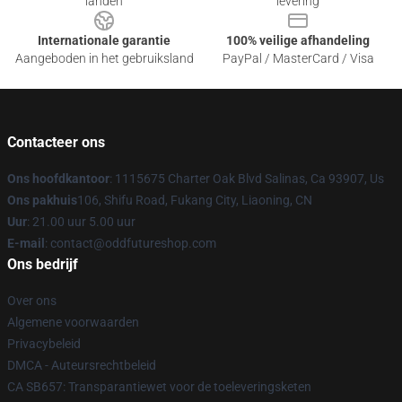
landen
levering
Internationale garantie
100% veilige afhandeling
Aangeboden in het gebruiksland
PayPal / MasterCard / Visa
Contacteer ons
Ons hoofdkantoor
: 1115675 Charter Oak Blvd Salinas, Ca 93907, Us
Ons pakhuis
106, Shifu Road, Fukang City, Liaoning, CN
Uur
: 21.00 uur 5.00 uur
E-mail
: contact@oddfutureshop.com
Ons bedrijf
Over ons
Algemene voorwaarden
Privacybeleid
DMCA - Auteursrechtbeleid
CA SB657: Transparantiewet voor de toeleveringsketen