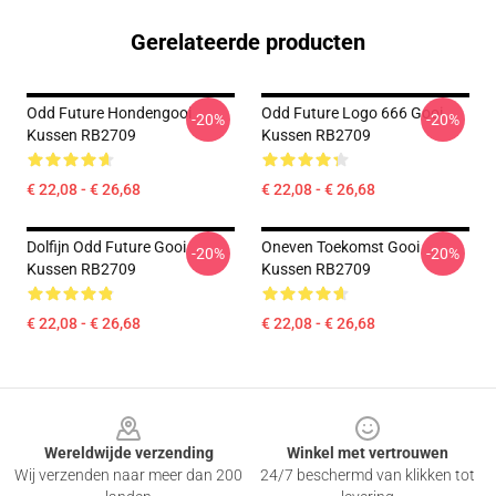
Gerelateerde producten
Odd Future Hondengooi
Odd Future Logo 666 Gooi
-20%
-20%
Kussen RB2709
Kussen RB2709
€ 22,08 - € 26,68
€ 22,08 - € 26,68
Dolfijn Odd Future Gooi
Oneven Toekomst Gooi
-20%
-20%
Kussen RB2709
Kussen RB2709
€ 22,08 - € 26,68
€ 22,08 - € 26,68
Footer
Wereldwijde verzending
Winkel met vertrouwen
Wij verzenden naar meer dan 200
24/7 beschermd van klikken tot