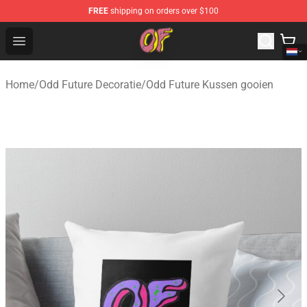
FREE
shipping on orders over $100
Odd Future Shop - Official Odd Future Merchandise Store
Open menu
Home
/
Odd Future Decoratie
/
Odd Future Kussen gooien