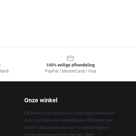
e
100% veilige afhandeling
sland
PayPal / MasterCard / Visa
Onze winkel
Elk product op onze site is zorgvuldig ontworpen
door ons team van wereldklasse. Wij bieden een
breed scala aan producten: hoogwaardige en
mooie designproducten die niet alleen