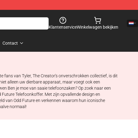
Klantenservice
Winkelwagen bekijken
Contact
fans van Tyler, The Creator's onverschrokken collectief, is dit
 niet alleen uw dierbare apparaat, maar voegt ook een
ouwen Ben je moe van saaie telefoonzaken? Op zoek naar een
dd Future Telefoonkoffer. Met zijn opvallende design en
ereld van Odd Future en verkennen waarom hun iconische
halve normaal!