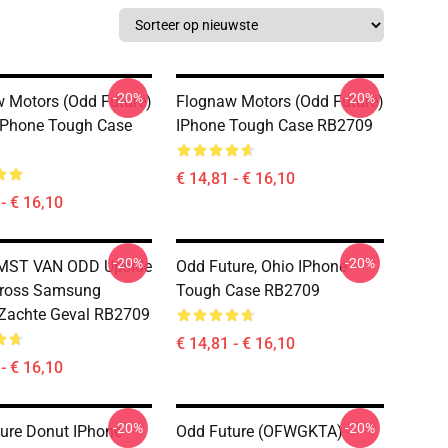
-20%
-20%
 Motors (Odd Future)
Flognaw Motors (Odd Future)
 IPhone Tough Case
IPhone Tough Case RB2709
€ 14,81 - € 16,10
- € 16,10
-20%
-20%
ST VAN ODD Upside
Odd Future, Ohio IPhone
ross Samsung
Tough Case RB2709
Zachte Geval RB2709
€ 14,81 - € 16,10
- € 16,10
-20%
-20%
ure Donut IPhone
Odd Future (OFWGKTA) -