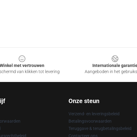
Winkel met vertrouwen
Internationale garanti
chermd van klikken tot levering
Aangeboden in het gebruik
jf
Onze steun
Verzend- en leveringsbeleid
oorwaarden
Betalingsvoorwaarden
d
Teruggave & terugbetalingsbeleid
rsrechtbeleid
Contacteer ons