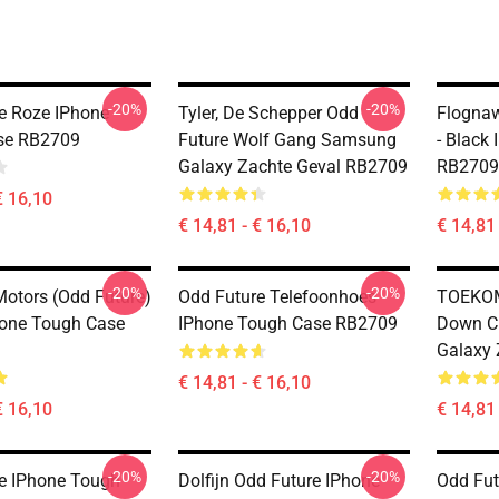
-20%
-20%
e Roze IPhone
Tyler, De Schepper Odd
Flognaw
se RB2709
Future Wolf Gang Samsung
- Black
Galaxy Zachte Geval RB2709
RB2709
€ 16,10
€ 14,81 - € 16,10
€ 14,81 
-20%
-20%
otors (Odd Future)
Odd Future Telefoonhoes
TOEKOM
hone Tough Case
IPhone Tough Case RB2709
Down C
Galaxy 
€ 14,81 - € 16,10
€ 16,10
€ 14,81 
-20%
-20%
e IPhone Tough
Dolfijn Odd Future IPhone
Odd Fut