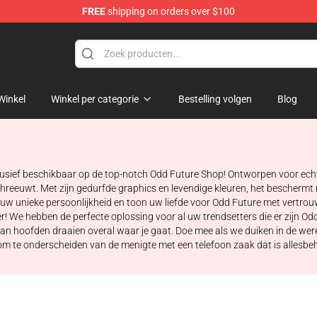
FREE
shipping on orders over $100
re
Winkel
Winkel per categorie
Bestelling volgen
Blog
lusief beschikbaar op de top-notch Odd Future Shop! Ontworpen voor echte 
chreeuwt. Met zijn gedurfde graphics en levendige kleuren, het beschermt
m uw unieke persoonlijkheid en toon uw liefde voor Odd Future met vertr
der! We hebben de perfecte oplossing voor al uw trendsetters die er zijn O
aan hoofden draaien overal waar je gaat. Doe mee als we duiken in de w
om te onderscheiden van de menigte met een telefoon zaak dat is allesbe