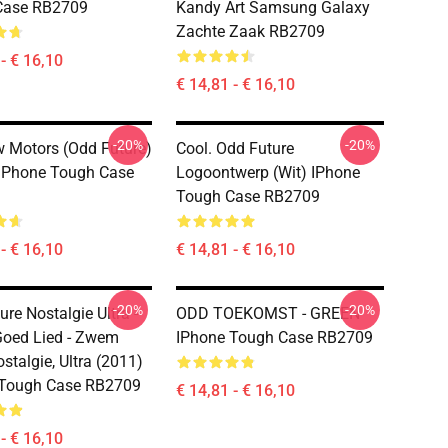
Case RB2709
Kandy Art Samsung Galaxy
Zachte Zaak RB2709
- € 16,10
€ 14,81 - € 16,10
-20%
-20%
 Motors (Odd Future)
Cool. Odd Future
 IPhone Tough Case
Logoontwerp (wit) IPhone
Tough Case RB2709
- € 16,10
€ 14,81 - € 16,10
-20%
-20%
re Nostalgie Ultra -
ODD TOEKOMST - GREEN
oed Lied - Zwem
IPhone Tough Case RB2709
stalgie, Ultra (2011)
 Tough Case RB2709
€ 14,81 - € 16,10
- € 16,10