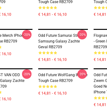
709
Tough Case RB2709
Tough 
€ 16,10
€ 14,81 - € 16,10
€ 14,81 
-20%
-20%
e Merch IPhone
Odd Future Samurai Sticker
Flognaw
se RB2709
Samsung Galaxy Zachte
- Green
Geval RB2709
RB2709
€ 16,10
€ 14,81 - € 16,10
€ 14,81 
-20%
-20%
T VAN ODD
Odd Future WolfGang IPhone
Odd Futu
Galaxy Zachte
Tough Case RB2709
Zwem G
2709
Goed No
IPhone
€ 14,81 - € 16,10
€ 16,10
€ 14,81 