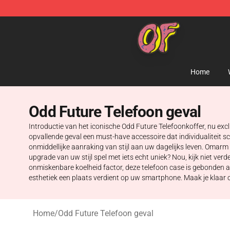
Odd Future Shop - Official Odd Future Merchandise Sto
Home
Odd Future Telefoon geval
Introductie van het iconische Odd Future Telefoonkoffer, nu exc
opvallende geval een must-have accessoire dat individualiteit s
onmiddellijke aanraking van stijl aan uw dagelijks leven. Omar
upgrade van uw stijl spel met iets echt uniek? Nou, kijk niet ver
onmiskenbare koelheid factor, deze telefoon case is gebonden 
esthetiek een plaats verdient op uw smartphone. Maak je klaar 
Home
/
Odd Future Telefoon geval