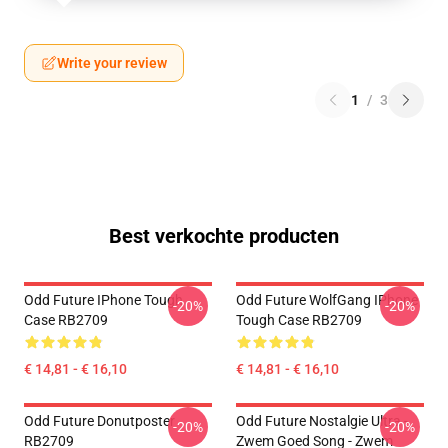
Write your review
1
/
3
Best verkochte producten
Odd Future IPhone Tough
Odd Future WolfGang IPhone
-20%
-20%
Case RB2709
Tough Case RB2709
€ 14,81 - € 16,10
€ 14,81 - € 16,10
Odd Future Donutposter
Odd Future Nostalgie Ultra -
-20%
-20%
RB2709
Zwem Goed Song - Zwem