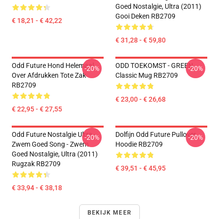
Goed Nostalgie, Ultra (2011)
Gooi Deken RB2709
€ 18,21 - € 42,22
€ 31,28 - € 59,80
Odd Future Hond Helemaal
ODD TOEKOMST - GREEN
-20%
-20%
Over Afdrukken Tote Zak
Classic Mug RB2709
RB2709
€ 23,00 - € 26,68
€ 22,95 - € 27,55
Odd Future Nostalgie Ultra -
Dolfijn Odd Future Pullover
-20%
-20%
Zwem Goed Song - Zwem
Hoodie RB2709
Goed Nostalgie, Ultra (2011)
Rugzak RB2709
€ 39,51 - € 45,95
€ 33,94 - € 38,18
BEKIJK MEER