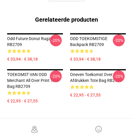
Gerelateerde producten
Odd Future Donut Rugzak
ODD TOEKOMSTIGE
-20%
-20%
RB2709
Backpack RB2709
€ 33,94 - € 38,18
€ 33,94 - € 38,18
TOEKOMST VAN ODD
Oneven Toekomst Over
-20%
-20%
Merchant All Over Print Tote
Afdrukken Tote Bag RB2709
Bag RB2709
€ 22,95 - € 27,55
€ 22,95 - € 27,55
Footer