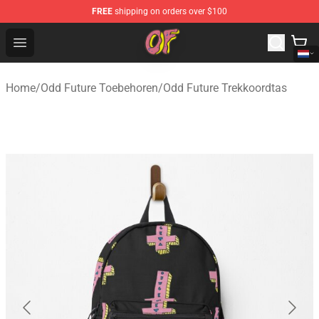
FREE
shipping on orders over $100
Odd Future Shop - Official Odd Future Merchandise Store
Open menu
Home
/
Odd Future Toebehoren
/
Odd Future Trekkoordtas