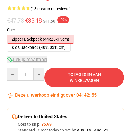
(13 customer reviews)
€47.73
€38.18
-20%
$41.50
Size
Zipper Backpack (44x26x15cm)
Kids Backpack (40x30x13cm)
Bekijk maattabel
Quantity
TOEVOEGEN AAN
WINKELWAGEN
Deze uitverkoop eindigt over
04
:
42
:
54
Deliver to United States
Cost to ship:
$6.99
Standard - Order today to get by
Aug. 14 - Aug. 21