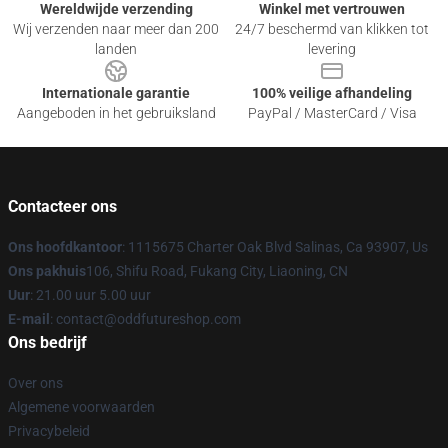
Wereldwijde verzending
Winkel met vertrouwen
Wij verzenden naar meer dan 200
24/7 beschermd van klikken tot
landen
levering
Internationale garantie
100% veilige afhandeling
Aangeboden in het gebruiksland
PayPal / MasterCard / Visa
Contacteer ons
Ons hoofdkantoor
: 1115675 Charter Oak Blvd Salinas, Ca 93907, Us
Ons pakhuis
106, Shifu Road, Fukang City, Liaoning, CN
Uur
: 21.00 uur 5.00 uur
E-mail
: contact@oddfutureshop.com
Ons bedrijf
Over ons
Algemene voorwaarden
Privacybeleid