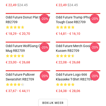
€ 22,49
$24.45
€ 22,49
$24.45
Odd Future Donut Plat Masker
Odd Future Trump IPhone
-20%
-20%
RB2709
Tough Case RB2709
€ 18,29 - € 20,70
€ 14,81 - € 16,10
Odd Future WolfGang Classic
Odd Future Merch Gooi
-20%
-20%
Mug RB2709
Kussen RB2709
€ 23,00 - € 26,68
€ 22,08 - € 26,68
Odd Future Pullover
Odd Future Logo 666
-20%
-20%
Sweatshirt RB2709
Klassieke T-Shirt RB2709
€ 37,67 - € 44,11
€ 24,38 - € 28,06
BEKIJK MEER