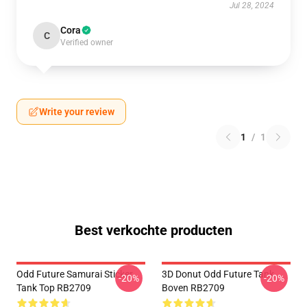
Jul 28, 2024
Cora
C
Verified owner
Write your review
1
/
1
Best verkochte producten
Odd Future Samurai Sticker
3D Donut Odd Future Tank
-20%
-20%
Tank Top RB2709
Boven RB2709