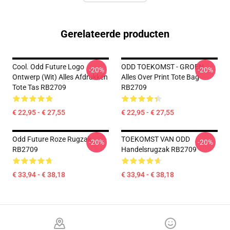
Gerelateerde producten
Cool. Odd Future Logo
ODD TOEKOMST - GROEN
-20%
-20%
Ontwerp (wit) Alles Afdrukken
Alles Over Print Tote Bag
Tote Tas RB2709
RB2709
€ 22,95 - € 27,55
€ 22,95 - € 27,55
Odd Future Roze Rugzak
TOEKOMST VAN ODD
-20%
-20%
RB2709
Handelsrugzak RB2709
€ 33,94 - € 38,18
€ 33,94 - € 38,18
Footer