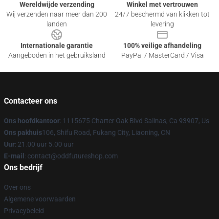
Wereldwijde verzending
Winkel met vertrouwen
Wij verzenden naar meer dan 200
24/7 beschermd van klikken tot
landen
levering
Internationale garantie
100% veilige afhandeling
Aangeboden in het gebruiksland
PayPal / MasterCard / Visa
Contacteer ons
Ons hoofdkantoor
: 1115675 Charter Oak Blvd Salinas, Ca 93907, Us
Ons pakhuis
106, Shifu Road, Fukang City, Liaoning, CN
Uur
: 21.00 uur 5.00 uur
E-mail
: contact@oddfutureshop.com
Ons bedrijf
Over ons
Algemene voorwaarden
Privacybeleid