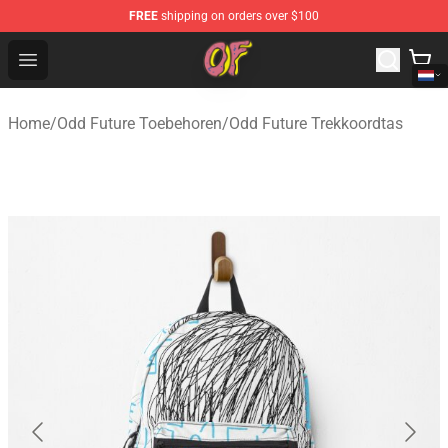
FREE
shipping on orders over $100
Odd Future Shop - Official Odd Future Merchandise Store
Open menu
Home
/
Odd Future Toebehoren
/
Odd Future Trekkoordtas