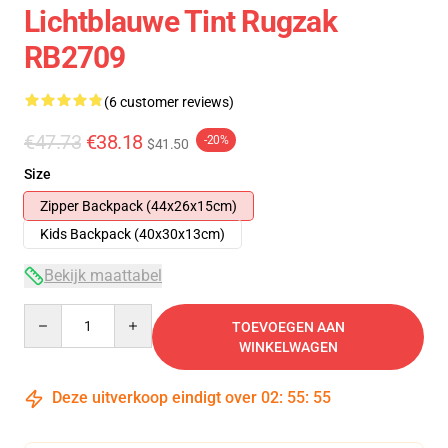
Lichtblauwe Tint Rugzak
RB2709
(6 customer reviews)
€47.73
€38.18
-20%
$41.50
Size
Zipper Backpack (44x26x15cm)
Kids Backpack (40x30x13cm)
Bekijk maattabel
Quantity
TOEVOEGEN AAN
WINKELWAGEN
Deze uitverkoop eindigt over
02
:
55
:
54