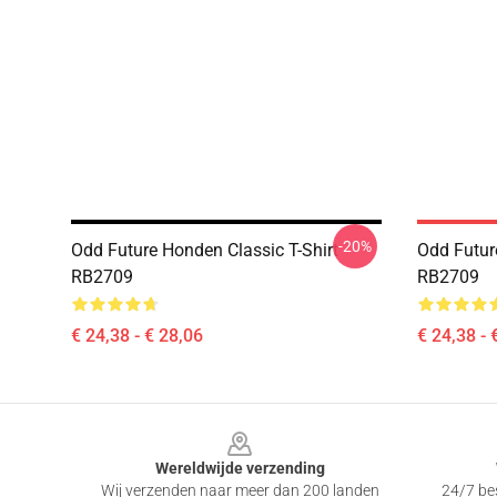
-20%
Odd Future Honden Classic T-Shirt
Odd Futur
RB2709
RB2709
€ 24,38 - € 28,06
€ 24,38 - 
Footer
Wereldwijde verzending
Wij verzenden naar meer dan 200 landen
24/7 bes