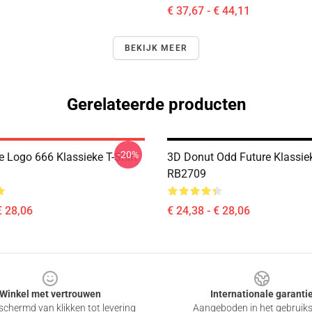
€ 37,67 - € 44,11
BEKIJK MEER
Gerelateerde producten
-20%
e Logo 666 Klassieke T-Shirt
3D Donut Odd Future Klassiek
RB2709
€ 28,06
€ 24,38 - € 28,06
Winkel met vertrouwen
Internationale garanti
chermd van klikken tot levering
Aangeboden in het gebruik