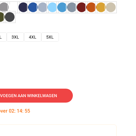
L
3XL
4XL
5XL
VOEGEN AAN WINKELWAGEN
over
02
:
14
:
54