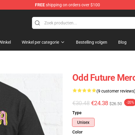
FREE
shipping on orders over $100
re
Winkel
Winkel per categorie
Bestelling volgen
Blog
Odd Future Merc
(9 customer reviews
€30.48
€24.38
-20%
$26.50
Type
Unisex
Color