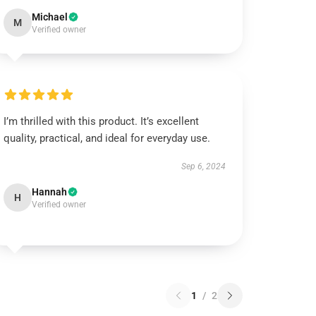
Michael
M
Verified owner
I’m thrilled with this product. It’s excellent
quality, practical, and ideal for everyday use.
Sep 6, 2024
Hannah
H
Verified owner
1
/
2