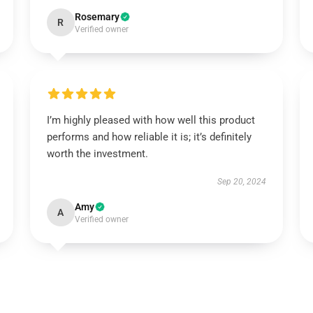
Rosemary
R
Verified owner
I’m highly pleased with how well this product
performs and how reliable it is; it’s definitely
worth the investment.
Sep 20, 2024
Amy
A
Verified owner