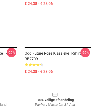
€ 24,38 - € 28,06
-20%
-20%
e T-Shirt
Odd Future Roze Klassieke T-Shirt
RB2709
€ 24,38 - € 28,06
e
100% veilige afhandeling
sland
PayPal / MasterCard / Visa