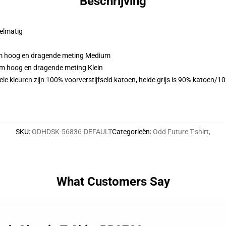
Beschrijving
gelmatig
cm hoog en dragende meting Medium
cm hoog en dragende meting Klein
le kleuren zijn 100% voorverstijfseld katoen, heide grijs is 90% katoen/
SKU
:
ODHDSK-56836-DEFAULT
Categorieën
:
Odd Future T-shirt
,
What Customers Say