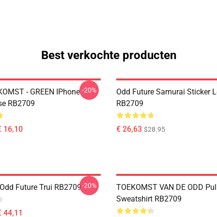
Best verkochte producten
-20%
OMST - GREEN IPhone
Odd Future Samurai Sticker 
se RB2709
RB2709
€ 16,10
€ 26,63
$28.95
-20%
Odd Future Trui RB2709
TOEKOMST VAN DE ODD Pull
Sweatshirt RB2709
€ 44,11