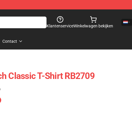
Klantenservice
Winkelwagen bekijken
Contact
h Classic T-Shirt RB2709
)