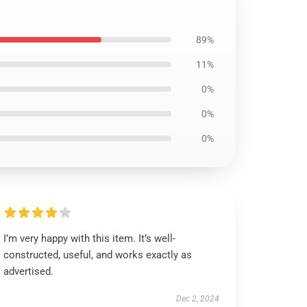
89%
11%
0%
0%
0%
I’m very happy with this item. It’s well-
constructed, useful, and works exactly as
advertised.
Dec 2, 2024