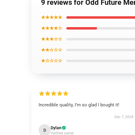
9 reviews for Odd Future Me
★★★★★
★★★★☆
★★★☆☆
★★☆☆☆
★☆☆☆☆
Incredible quality, I’m so glad I bought it!
Dec 7, 2024
Dylan
D
Verified owner