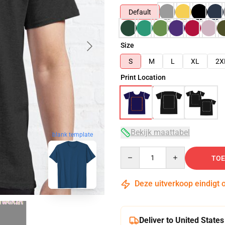
Default
Size
S
M
L
XL
2X
Print Location
Bekijk maattabel
blank template
Quantity
TOE
Deze uitverkoop eindigt 
Deliver to United States