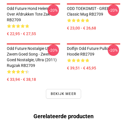
Odd Future Hond Helemaal
ODD TOEKOMST - GREEN
-20%
-20%
Over Afdrukken Tote Zak
Classic Mug RB2709
RB2709
€ 23,00 - € 26,68
€ 22,95 - € 27,55
Odd Future Nostalgie Ultra -
Dolfijn Odd Future Pullover
-20%
-20%
Zwem Goed Song - Zwem
Hoodie RB2709
Goed Nostalgie, Ultra (2011)
Rugzak RB2709
€ 39,51 - € 45,95
€ 33,94 - € 38,18
BEKIJK MEER
Gerelateerde producten