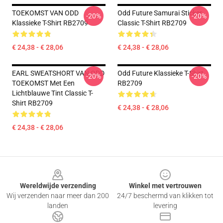
TOEKOMST VAN ODD
Odd Future Samurai Sticker
-20%
-20%
Klassieke T-Shirt RB2709
Classic T-Shirt RB2709
€ 24,38 - € 28,06
€ 24,38 - € 28,06
EARL SWEATSHORT VAN ODD
Odd Future Klassieke T-Shirt
-20%
-20%
TOEKOMST Met Een
RB2709
Lichtblauwe Tint Classic T-
Shirt RB2709
€ 24,38 - € 28,06
€ 24,38 - € 28,06
Footer
Wereldwijde verzending
Winkel met vertrouwen
Wij verzenden naar meer dan 200
24/7 beschermd van klikken tot
landen
levering