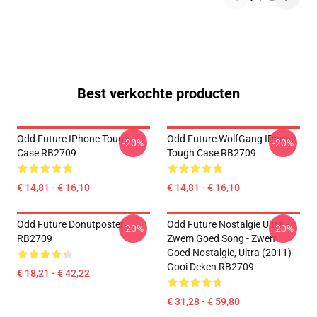
Best verkochte producten
Odd Future IPhone Tough
Odd Future WolfGang IPhone
-20%
-20%
Case RB2709
Tough Case RB2709
€ 14,81 - € 16,10
€ 14,81 - € 16,10
Odd Future Donutposter
Odd Future Nostalgie Ultra -
-20%
-20%
RB2709
Zwem Goed Song - Zwem
Goed Nostalgie, Ultra (2011)
Gooi Deken RB2709
€ 18,21 - € 42,22
€ 31,28 - € 59,80