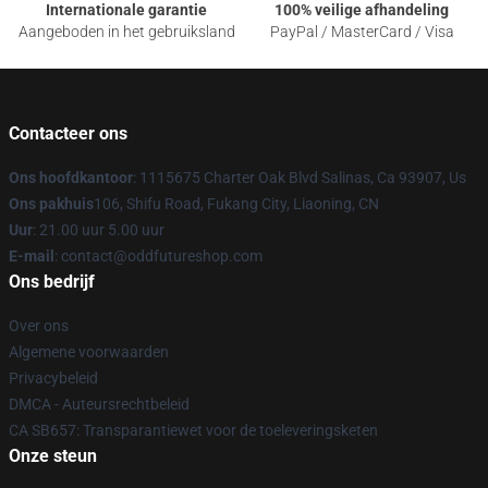
Internationale garantie
100% veilige afhandeling
Aangeboden in het gebruiksland
PayPal / MasterCard / Visa
Contacteer ons
Ons hoofdkantoor
: 1115675 Charter Oak Blvd Salinas, Ca 93907, Us
Ons pakhuis
106, Shifu Road, Fukang City, Liaoning, CN
Uur
: 21.00 uur 5.00 uur
E-mail
: contact@oddfutureshop.com
Ons bedrijf
Over ons
Algemene voorwaarden
Privacybeleid
DMCA - Auteursrechtbeleid
CA SB657: Transparantiewet voor de toeleveringsketen
Onze steun