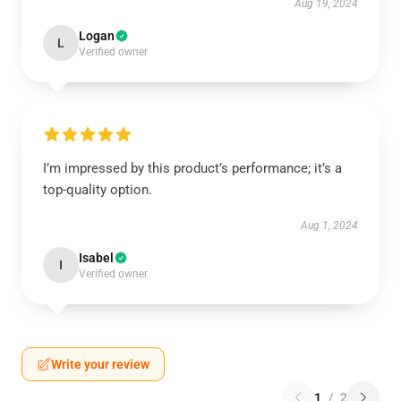
Aug 19, 2024
Logan
L
Verified owner
I’m impressed by this product’s performance; it’s a
top-quality option.
Aug 1, 2024
Isabel
I
Verified owner
Write your review
1
/
2