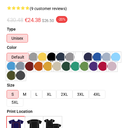
(9 customer reviews)
€30.48
€24.38
-20%
$26.50
Type
Unisex
Color
Default
Size
S
M
L
XL
2XL
3XL
4XL
5XL
Print Location