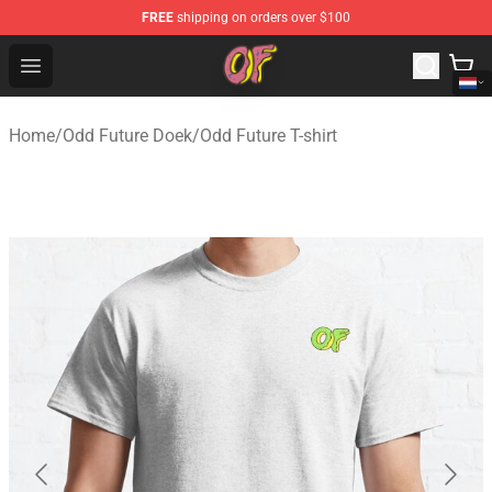
FREE
shipping on orders over $100
Odd Future Shop - Official Odd Future Merchandise Store
Open menu
Home
/
Odd Future Doek
/
Odd Future T-shirt