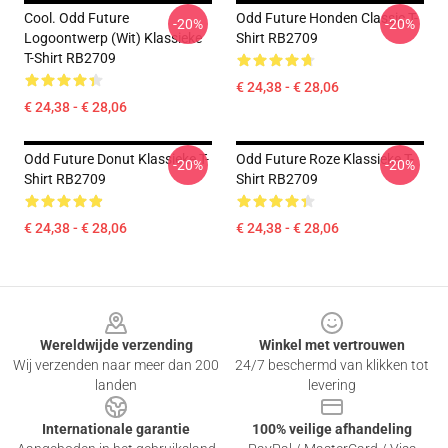
Cool. Odd Future
Odd Future Honden Classic T-
-20%
-20%
Logoontwerp (wit) Klassieke
Shirt RB2709
T-Shirt RB2709
€ 24,38 - € 28,06
€ 24,38 - € 28,06
Odd Future Donut Klassieke T-
Odd Future Roze Klassieke T-
-20%
-20%
Shirt RB2709
Shirt RB2709
€ 24,38 - € 28,06
€ 24,38 - € 28,06
Footer
Wereldwijde verzending
Winkel met vertrouwen
Wij verzenden naar meer dan 200
24/7 beschermd van klikken tot
landen
levering
Internationale garantie
100% veilige afhandeling