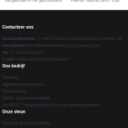
Aangeboden in het gebruiksland
PayPal / MasterCard / Visa
Contacteer ons
Ons hoofdkantoor
: 1115675 Charter Oak Blvd Salinas, Ca 93907, Us
Ons pakhuis
106, Shifu Road, Fukang City, Liaoning, CN
Uur
: 21.00 uur 5.00 uur
E-mail
: contact@oddfutureshop.com
Ons bedrijf
Over ons
Algemene voorwaarden
Privacybeleid
DMCA - Auteursrechtbeleid
CA SB657: Transparantiewet voor de toeleveringsketen
Onze steun
Verzend- en leveringsbeleid