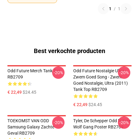
1
/
1
Best verkochte producten
Odd Future Merch Tank Top
Odd Future Nostalgie Ultra -
-20%
-20%
RB2709
Zwem Goed Song - Zwem
Goed Nostalgie, Ultra (2011)
Tank Top RB2709
€ 22,49
$24.45
€ 22,49
$24.45
TOEKOMST VAN ODD
Tyler, De Schepper Odd Future
-20%
-20%
Samsung Galaxy Zachte
Wolf Gang Poster RB2709
Geval RB2709