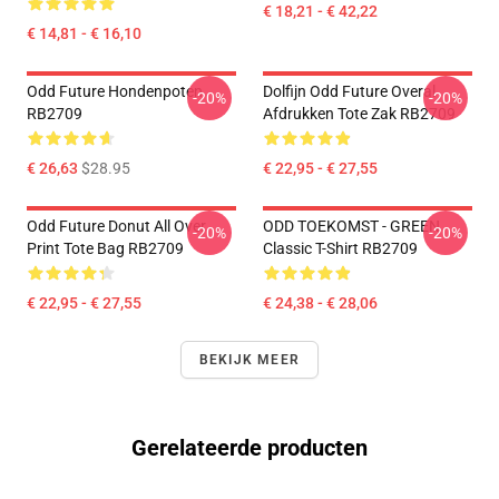
€ 18,21 - € 42,22
€ 14,81 - € 16,10
Odd Future Hondenpoten
Dolfijn Odd Future Overal
-20%
-20%
RB2709
Afdrukken Tote Zak RB2709
€ 26,63
$28.95
€ 22,95 - € 27,55
Odd Future Donut All Over
ODD TOEKOMST - GREEN
-20%
-20%
Print Tote Bag RB2709
Classic T-Shirt RB2709
€ 22,95 - € 27,55
€ 24,38 - € 28,06
BEKIJK MEER
Gerelateerde producten