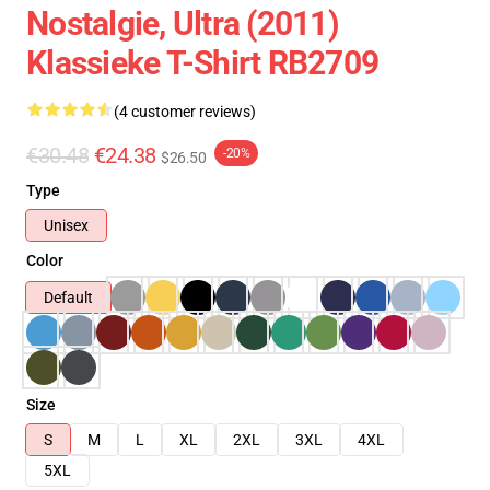
Nostalgie, Ultra (2011)
Klassieke T-Shirt RB2709
(4 customer reviews)
€30.48
€24.38
-20%
$26.50
Type
Unisex
Color
Default
Size
S
M
L
XL
2XL
3XL
4XL
5XL