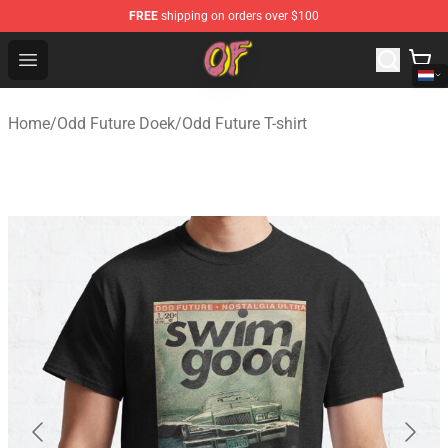
FREE
shipping on orders over $100
Odd Future Shop - Official Odd Future Merchandise Store
Open menu
Home
/
Odd Future Doek
/
Odd Future T-shirt