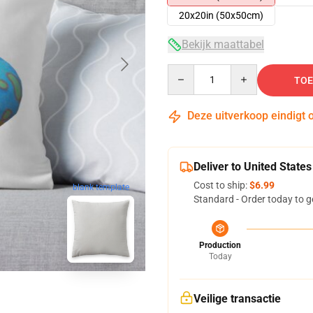
20x20in (50x50cm)
Bekijk maattabel
Quantity
TOE
Deze uitverkoop eindigt 
Deliver to United States
Cost to ship:
$6.99
blank template
Standard - Order today to g
Production
Today
Veilige transactie