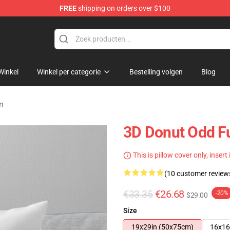
FREE
shipping on orders over $100
re
Winkel
Winkel per categorie
Bestelling volgen
Blog
n
3D Donut Odd F
This is pillow cover only, insert
(10 customer review
€33.35
€26.68
-20%
$29.00
Size
19x29in (50x75cm)
16x16