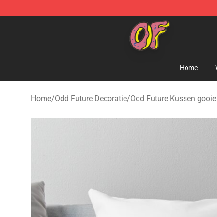
Odd Future Shop - Official Odd Future Merchandise Sto
Home
Home
/
Odd Future Decoratie
/
Odd Future Kussen gooie