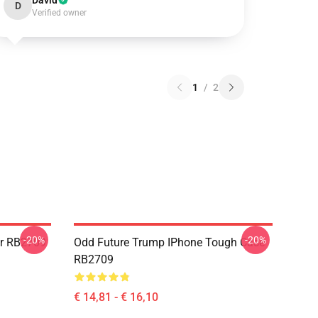
David
D
Verified owner
1
/
2
-20%
-20%
er RB2709
Odd Future Trump IPhone Tough Case
RB2709
€ 14,81 - € 16,10