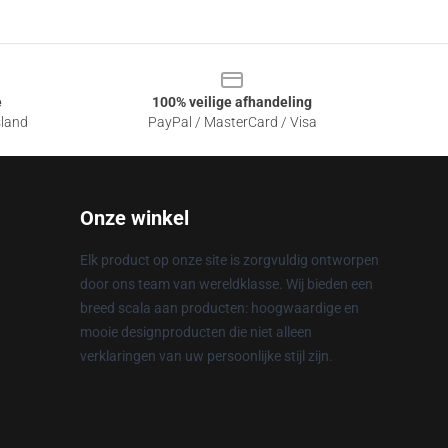
e
100% veilige afhandeling
sland
PayPal / MasterCard / Visa
Onze winkel
Elk product op onze site is zorgvuldig ontworpen
door ons team van wereldklasse. Wij bieden een
breed scala aan producten: hoogwaardige en
mooie designproducten die niet alleen
verklaringen van uw persoonlijke stijl zijn.