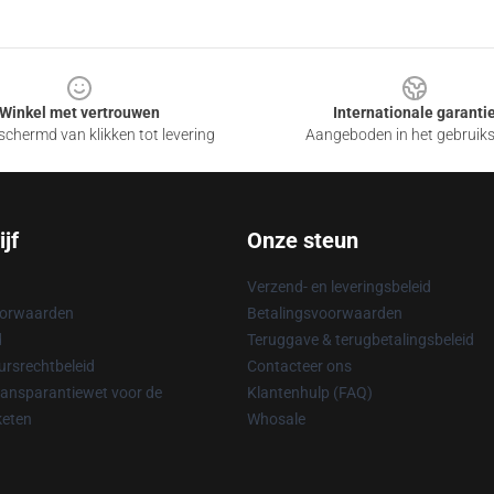
Winkel met vertrouwen
Internationale garanti
chermd van klikken tot levering
Aangeboden in het gebruik
jf
Onze steun
Verzend- en leveringsbeleid
oorwaarden
Betalingsvoorwaarden
d
Teruggave & terugbetalingsbeleid
rsrechtbeleid
Contacteer ons
ransparantiewet voor de
Klantenhulp (FAQ)
keten
Whosale