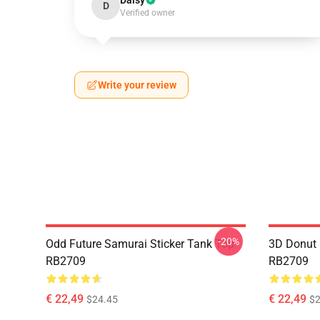
Daisy
D
Verified owner
Write your review
-20%
Odd Future Samurai Sticker Tank Top
3D Donut 
RB2709
RB2709
€ 22,49
€ 22,49
$24.45
$2