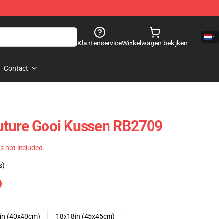
Klantenservice
Winkelwagen bekijken
Contact
uture Gooi Kussen RB2709
 is not included.
s)
in (40x40cm)
18x18in (45x45cm)