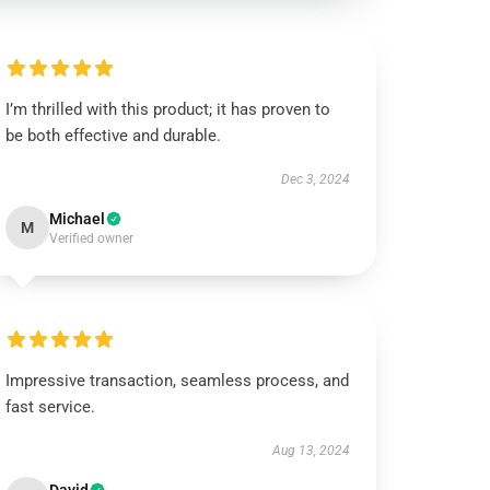
I’m thrilled with this product; it has proven to
be both effective and durable.
Dec 3, 2024
Michael
M
Verified owner
Impressive transaction, seamless process, and
fast service.
Aug 13, 2024