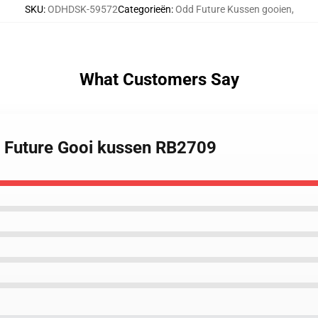
SKU
:
ODHDSK-59572
Categorieën
:
Odd Future Kussen gooien
,
What Customers Say
d Future Gooi kussen RB2709