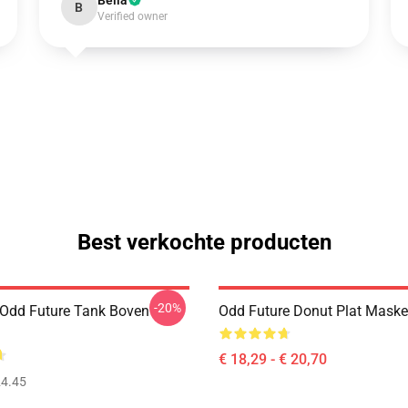
Bella
B
Verified owner
Best verkochte producten
-20%
Odd Future Tank Boven
Odd Future Donut Plat Mask
€ 18,29 - € 20,70
4.45