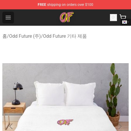
FREE
shipping on orders over $100
Odd Future Shop - Official Odd Future Merchandise Store
Open menu
홈
/
Odd Future (주)
/
Odd Future 기타 제품