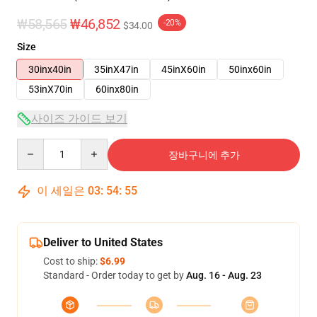
₩58,565
₩46,852
-20%
$34.00
Size
30inx40in
35inX47in
45inX60in
50inx60in
53inX70in
60inx80in
사이즈 가이드 보기
Quantity
장바구니에 추가
이 세일은
03
:
54
:
54
Deliver to United States
Cost to ship:
$6.99
Standard - Order today to get by
Aug. 16 - Aug. 23