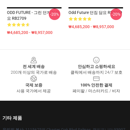
ODD FUTURE - 그린 던지기 담
Odd Future 던짐 담요 RB2709
-20%
-20%
요 RB2709
₩4,685,200 - ₩8,957,000
₩4,685,200 - ₩8,957,000
Footer
전 세계 배송
안심하고 쇼핑하세요
200개 이상의 국가로 배송
클릭에서 배송까지 24/7 보호
국제 보증
100% 안전한 결제
사용 국가에서 제공
페이팔 / 마스터카드 / 비자
기타 제품
우리의 본사
: 1115675명 Charter Oak Blvd Salinas, 캘리포니아 93907,