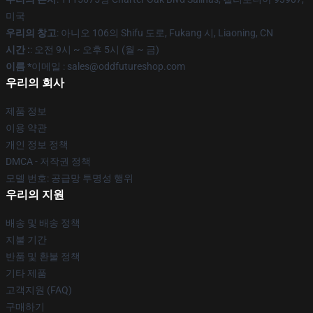
미국
우리의 창고
: 아니오 106의 Shifu 도로, Fukang 시, Liaoning, CN
시간 :
: 오전 9시 ~ 오후 5시 (월 ~ 금)
이름 *
이메일 : sales@oddfutureshop.com
우리의 회사
제품 정보
이용 약관
개인 정보 정책
DMCA - 저작권 정책
모델 번호: 공급망 투명성 행위
우리의 지원
배송 및 배송 정책
지불 기간
반품 및 환불 정책
기타 제품
고객지원 (FAQ)
구매하기