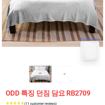
blank template
ODD 특징 던짐 담요 RB2709
(11 customer reviews)