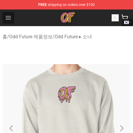
FREE
shipping on orders over $100
Odd Future Shop - Official Odd Future Merchandise Store
Open menu
홈
/
Odd Future 제품정보
/
Odd Future ▸ 소녀