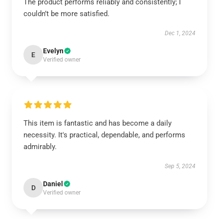
The product performs reliably and consistently; I
couldn’t be more satisfied.
Dec 1, 2024
Evelyn
E
Verified owner
This item is fantastic and has become a daily
necessity. It's practical, dependable, and performs
admirably.
Sep 5, 2024
Daniel
D
Verified owner