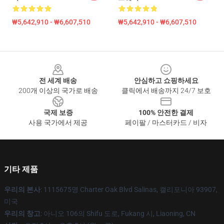
₩5,642,910 - ₩6,607,510
₩5,642,910 - ₩6,607,510
Footer
전 세계 배송
안심하고 쇼핑하세요
200개 이상의 국가로 배송
클릭에서 배송까지 24/7 보호
국제 보증
100% 안전한 결제
사용 국가에서 제공
페이팔 / 마스터카드 / 비자
기타 제품
우리의 본사
: 1115675명 Charter Oak Blvd Salinas, 캘리포니아 93907,
미국
우리의 창고
: 아니오 106의 Shifu 도로, Fukang 시, Liaoning, CN