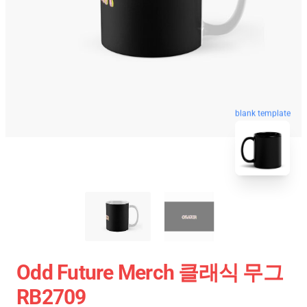
blank template
Odd Future Merch 클래식 무그
RB2709