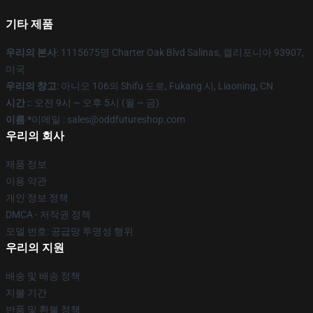
기타 제품
우리의 본사
: 1115675명 Charter Oak Blvd Salinas, 캘리포니아 93907,
미국
우리의 창고
: 아니오 106의 Shifu 도로, Fukang 시, Liaoning, CN
시간 :
: 오전 9시 ~ 오후 5시 (월 ~ 금)
이름 *
이메일 : sales@oddfutureshop.com
우리의 회사
제품 정보
이용 약관
개인 정보 정책
DMCA - 저작권 정책
모델 번호: 공급망 투명성 행위
우리의 지원
배송 및 배송 정책
지불 기간
반품 및 환불 정책