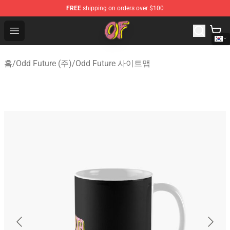
FREE
shipping on orders over $100
Odd Future Shop - Official Odd Future Merchandise Store
Open menu
홈
/
Odd Future (주)
/
Odd Future 사이트맵