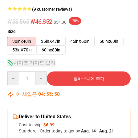
(9 customer reviews)
₩58,565
₩46,852
-20%
$34.00
Size
30inx40in
35inX47in
45inX60in
50inx60in
53inX70in
60inx80in
사이즈 가이드 보기
Quantity
장바구니에 추가
이 세일은
04
:
55
:
49
Deliver to United States
Cost to ship:
$6.99
Standard - Order today to get by
Aug. 14 - Aug. 21