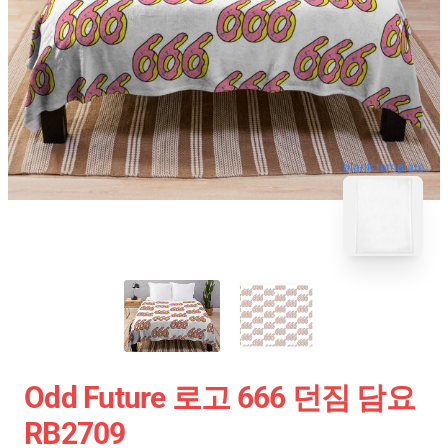
blank template
Odd Future 로고 666 던짐 담요
RB2709