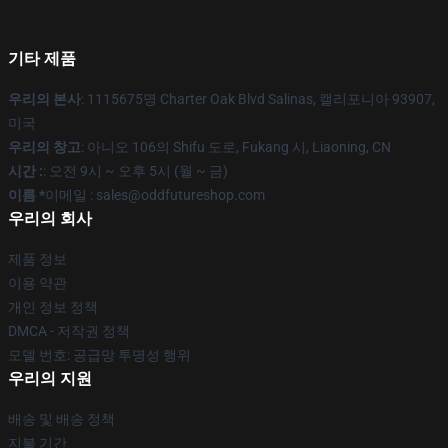
기타 제품
우리의 본사
: 1115675명 Charter Oak Blvd Salinas, 캘리포니아 93907,
미국
우리의 창고
: 아니오 106의 Shifu 도로, Fukang 시, Liaoning, CN
시간 :
: 오전 9시 ~ 오후 5시 (월 ~ 금)
이름 *
이메일 : sales@oddfutureshop.com
우리의 회사
제품 정보
이용 약관
개인 정보 정책
DMCA - 저작권 정책
모델 번호: 공급망 투명성 행위
우리의 지원
배송 및 배송 정책
지불 기간