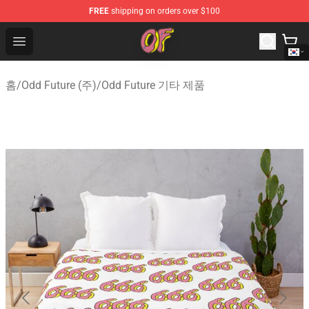
FREE
shipping on orders over $100
Odd Future Shop - Official Odd Future Merchandise Store
Open menu
홈
/
Odd Future (주)
/
Odd Future 기타 제품