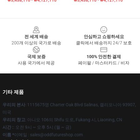
₩3,438,110 - ₩4,127,110
₩3,438,110 - ₩4,127,110
Footer
전 세계 배송
안심하고 쇼핑하세요
200개 이상의 국가로 배송
클릭에서 배송까지 24/7 보호
국제 보증
100% 안전한 결제
사용 국가에서 제공
페이팔 / 마스터카드 / 비자
기타 제품
우리의 본사
: 1115675명 Charter Oak Blvd Salinas, 캘리포니아 93907,
미국
우리의 창고
: 아니오 106의 Shifu 도로, Fukang 시, Liaoning, CN
시간 :
: 오전 9시 ~ 오후 5시 (월 ~ 금)
이름 *
이메일 : sales@oddfutureshop.com