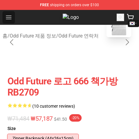
FREE
shipping on orders over $100
blank template
Open menu
Odd Future Shop - Official Odd Fut
홈
/
Odd Future 제품 정보
/
Odd Future 연락처
Odd Future 로고 666 책가방
RB2709
(10 customer reviews)
₩71,484
₩57,187
-20%
$41.50
Size
Zipper Backpack (44x26x15cm)