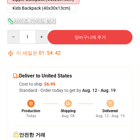
Kids Backpack (40x30x13cm)
사이즈 가이드 보기
Quantity
장바구니에 추가
이 세일은
01
:
54
:
42
Deliver to United States
Cost to ship:
$6.99
Standard - Order today to get by
Aug. 12 - Aug. 19
Production
Shipping
Delivered
Today
Aug. 08
Aug. 12 - Aug. 19
안전한 거래